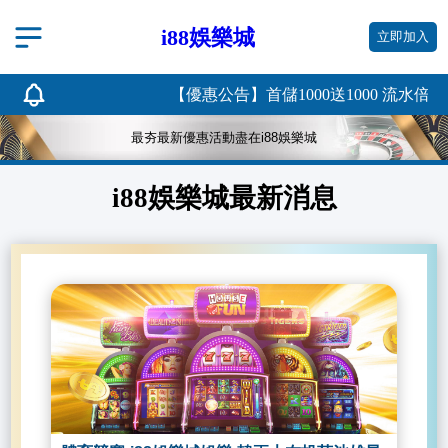
i88娛樂城
立即加入
【優惠公告】首儲1000送1000 流水倍率20
最夯最新優惠活動盡在i88娛樂城
i88娛樂城最新消息