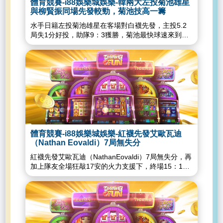
體育競賽-i88娛樂城娛樂-韓兩大左投菊池雄星
與柳賢振同場先發較勁，菊池技高一籌
水手日籍左投菊池雄星在客場對白襪先發，主投5.2
局失1分好投，助隊9：3獲勝，菊池最快球速來到97
英哩（約156公里），下本季第5勝，防禦率3.34。
日韓兩大左投菊池雄星與柳賢振同場先發較勁，菊池
技高一籌，主投7局飆出6K，率水手7：2勝藍鳥，系
列賽拿下二連勝，柳賢振則是投4局被敲7安，失掉5
分吞敗。菊池今天只被敲2支安打，包含第2局被葛朗
多（YasmaniGrandal）敲出一發左外野陽春砲，不
過此後就沒再丟分，5局雖然被攻佔得點圈，飆出
96.6英哩速球三振解危。此戰水手在前三局猛烈進攻
就先拿下了5分，反觀藍鳥僅在首局靠希米恩
（MarcusSemien）的陽春砲拿下1分，直至第8局才
體育競賽-i88娛樂城娛樂-紅襪先發艾歐瓦迪
又有分數進帳。菊池雄星今先發7局僅失掉1分，被敲
（Nathan Eovaldi）7局無失分
5安、送出1保送、6Ｋ，防禦率3.18，拿下本季第6
紅襪先發艾歐瓦迪（NathanEovaldi）7局無失分，再
勝，柳賢振先發4局，被敲7安，失掉5分有4分為自
加上隊友全場狂敲17安的火力支援下，終場15：1勝
責分，送出2保送、2Ｋ，防禦率3.65，吞下本季第5
取勝，系列賽中橫掃皇家。紅襪在主場7連戰不敗，
敗。賽後柳賢振表示，自己今天有很多球都投在好球
此戰總計有四人開轟，赫南德茲
帶外面，控球有點偏離，而對方打者都很有耐心在
（EnriqueHernández）先在首局首打席敲出陽春
等。水手此役總計11支安打，海尼格
砲，到了第四局，馬丁尼茲（J.D.Martinez）也扛出
（MitchHaniger）、席格（KyleSeager）、弗萊利
一發全壘打，隨後在壘上有人時，山塔那
（JakeFraley）各有雙安演出；藍鳥部分，希米恩本