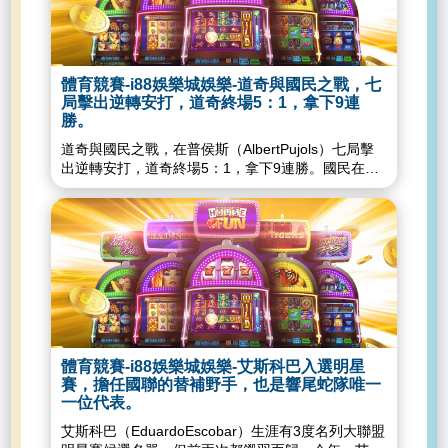
（DannySantana）補上三分砲，第六局德弗斯
場繳出猛打賞，小畢歇特（BoBichette）、赫南德茲
（RafaelDevers）奉送上三分砲。紅襪此役僅有2、
（TeoscarHernandez）各有雙安演出，不過球隊最
3局無分數進帳，反觀皇家被壓制到第九局才靠接連
終吞敗。--立即前往真錢遊戲---其他人都在看:●再賣
安打拿下本場唯一一分，此戰皇家動用5名投手，其
美高梅國際持股套利何超瓊背後打什麼算盤？●菲律
中先發投手布比克（KrisBubic）投4局挨３轟，失5
賓玩家等待已久了！這些場所獲准恢復完全運營”●捕
體育競賽-i88娛樂城娛樂-道奇與國民之戰，七
分，送出3次保送、3Ｋ，吞下敗投。紅襪團隊拿下主
魚機-玩好捕魚遊戲的幾大要素相關娛樂資訊:通博娛
局擊出逆轉安打，道奇終場5：1，拿下9連
場7連戰全勝，德弗斯、岡薩雷茲
樂城HOYA娛樂城眾發娛樂城贏家娛樂城i88娛樂城娛
勝。
（MarwinGonzalez）、山塔那繳出猛打賞表現，德
樂城金合發娛樂城博馬娛樂城九州娛樂城THA-九州
道奇與國民之戰，在普侯斯（AlbertPujols）七局擊
弗斯和山塔幾乎包辦了全隊的分數，各有5分打點，
娛樂LEO-九州娛樂i88娛樂城通博i88娛樂城娛樂城...
出逆轉安打，道奇終場5：1，拿下9連勝。國民在第
而德弗斯目前累積69分打點，超越藍鳥球星小葛雷諾
三局拿下全場唯一一分，第四局畢堤（MattBeaty）
（VladimirGuerreroJr.）的66分打點，暫居聯盟打點
擊出一發陽春砲幫助道奇打回一分，到了第七局，拉
王。本季大聯盟明星賽將於7月14日在洛磯庫爾斯球
克斯（GavinLux）先敲出二壘安，接著普侯斯在兩
場（CoorsField）舉行，官方也在今日發布最終先發
好一壞後，把握住機會，擊出致勝安打。國民在與道
名單，藍鳥共有3人上榜是全聯盟球隊最多入選，紅
奇的系列賽中遭到橫掃，總教練馬丁尼茲（​
襪、天使、勇士及紅人各有2位選手，日籍好手大谷
DaveMartinez）表示，這是一個艱難的週末，但他
翔平則以63％的投票率勝出，將任指定打擊。--立即
們仍要保持狀況，因為比賽還要繼續。道奇投手本場
前往真錢遊戲---其他人都在看:●再賣美高梅國際持股
採用車輪戰方式應戰，總計使用8任投手，僅在第三
套利何超瓊背後打什麼算盤？●菲律賓玩家等待已久
局失掉一分，勝投由塞揚左投普萊斯（DavidPrice）
了！這些場所獲准恢復完全運營”●捕魚機-玩好捕魚
拿下，他投球2局，送出1保送、3Ｋ，國民先發投手
遊戲的幾大要素相關娛樂資訊:通博娛樂城HOYA娛樂
體育競賽-i88娛樂城娛樂-艾斯科巴入選明星
羅斯（JoeRoss）出賽6.2局，被敲7安，失掉3分，
城眾發娛樂城贏家娛樂城i88娛樂城娛樂城金合發娛
賽，擔任國聯的替補野手，也是響尾蛇隊唯一
送出11Ｋ，不過打線受壓制，最後吞下敗投。道奇總
樂城博馬娛樂城九州娛樂城THA-九州娛樂LEO-九州
一位代表。
教練羅伯斯（DaveRoberts）表示，系列賽的狀況很
娛樂i88娛樂城通博i88娛樂城娛樂城...
艾斯科巴（EduardoEscobar）生涯有3度名列大聯盟
好，而至於普侯斯此戰代打建功，跑回致勝分、繳出