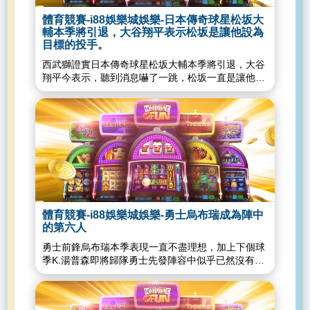
（ZackCollins）表示，他當下以為漢米爾頓沒有機會
另外，費城人本場先發投手AaronNola主投6局失4
接到球，而最後滑進水坑讓他的美技更加完美。漢米
分，本季第6勝入袋。小熊先發投手JakeArrieta僅投
體育競賽-i88娛樂城娛樂-日本傳奇球星松坂大
爾頓補充：「牛棚捕手那時才剛告訴外野手們場地的
1.2局狂失7分，吞下第9敗。費城人目前戰績41勝42
輔本季將引退，大谷翔平表示松坂是讓他設為
積水，要我們注意，結果我像瘋了一樣在這表演跳
敗，勝率逼近5成。而小熊隊距離上次11連敗以上，
目標的投手。
水。在這種情況下，我沒有辦法停止去追那顆球，我
要追朔到2012年5月的時候了。--立即前往真錢遊戲-
西武獅證實日本傳奇球星松坂大輔本季將引退，大谷
總是喜歡用盡全力，沒有什麼能夠阻止我。」白襪重
--其他人都在看:●再賣美高梅國際持股套利何超瓊背
翔平今表示，聽到消息嚇了一跳，松坂一直是讓他設
砲主手葛朗多（YasmaniGrandal）在昨晚與雙城隊
後打什麼算盤？●菲律賓玩家等待已久了！這些場所
為目標的投手，投球之姿令人難忘。大谷翔平表示，
的比賽當中，因為左膝蓋受傷退場，今天球團宣布他
獲准恢復完全運營”●捕魚機-玩好捕魚遊戲的幾大要
「現在才知道這個消息，嚇了一跳，對他在大聯盟的
受到肌腱撕裂傷，因此將被放進傷病名單當中，預計
素相關娛樂資訊:通博娛樂城HOYA娛樂城眾發娛樂城
記憶很深刻，雖然感覺很遺憾，但從以前打到現在，
得缺席4到6週。葛朗多在昨日白襪5：6輸給雙城的
贏家娛樂城i88娛樂城娛樂城金合發娛樂城博馬娛樂
從他身上學到很多東西。」印象最深刻的「平成怪
比賽中，於6上揮棒時明顯受傷，一跛一跛地往打擊
城九州娛樂城THA-九州娛樂LEO-九州娛樂i88娛樂城
物」，「應該是子彈球吧，小時候覺得自己能投，很
區外跳，隨後痛倒在地退場。白襪總教練拉魯薩
通博i88娛樂城娛樂城...
認真練了一陣子。現在覺得很困難，以我的實力應該
（TonyLaRussa）說：「我想要得到完整個診斷，葛
沒辦法。」在水手隊擔任總裁特別助理的鈴木一朗，
朗多已經前往芝加哥了，說不定已經在芝加哥了。我
球員生涯多次和松坂大輔對決，他說，「從第一次對
們將會在明天得到更多細節，但我知道的是他預計將
決吞下3次三振以來的22年期間，大輔對我來說，是
會不在陣中一段時間。」葛朗多本季出賽63場，敲出
唯一能夠相互競爭、相互成長的投手。」一朗生涯對
14發全壘打，打擊率雖然僅1成88，但上壘率達3成
體育競賽-i88娛樂城娛樂-勇士烏布瑞成為陣中
戰松坂，日職34打數僅敲8安打，吞下4次三振，包
88，長打率4成36，總體的攻擊指數也有0.824，以
的第六人
括初對決的3K，打擊率2成35；大聯盟27打數敲7安
捕手來說是相當優異的數據。--立即前往真錢遊戲---
勇士前鋒烏布瑞本季表現一直不盡理想，加上下個球
打，吞4K，打擊率亦僅2成59。大谷翔平今天「雙
其他人都在看:●再賣美高梅國際持股套利何超瓊背後
季K.湯普森即將歸隊勇士先發陣容中似乎已然沒有烏
刀」出俏，交出7局失2分的優質好投，幫助天使以
打什麼算盤？●菲律賓玩家等待已久了！這些場所獲
布瑞的位置，勇士主帥柯爾（SteveKerr）也表示烏
5：3擊敗暫居美聯龍頭的紅襪隊，大谷收下本季第4
准恢復完全運營”●捕魚機-玩好捕魚遊戲的幾大要素
布瑞會是隊上的第六人，烏布瑞在近期的採訪中直言
勝。大谷翔平今天用慢速大曲球，製造約48公里的速
相關娛樂資訊:通博娛樂城HOYA娛樂城眾發娛樂城贏
這個安排引燃他心中的怒火。對於將成為陣中的第六
差，擾亂紅襪打線，再度讓外國網友嘖嘖稱奇。大谷
家娛樂城i88娛樂城娛樂城金合發娛樂城博馬娛樂城