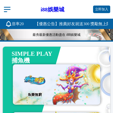
i88娛樂城
立即加入
0 流水倍率20
【優惠公告】推薦好友就送300 獎勵無上限
最夯最新優惠活動盡在 i88娛樂城
SIMPLE PLAY
捕魚機
魚樂無窮