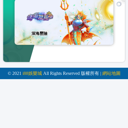
深海歷險
© 2021
i88娛樂城
All Rights Reserved 版權所有 |
網站地圖