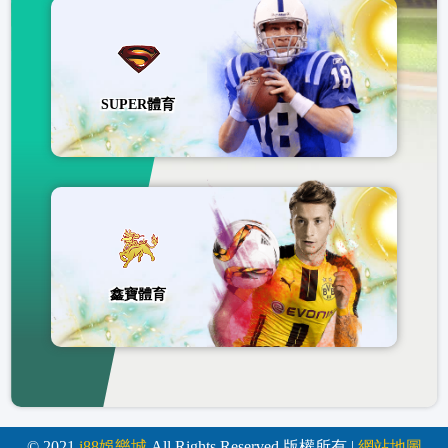
SUPER體育
鑫寶體育
© 2021
i88娛樂城
All Rights Reserved 版權所有 |
網站地圖