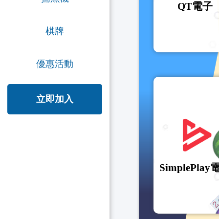
QT電子
棋牌
優惠活動
立即加入
SimplePlay