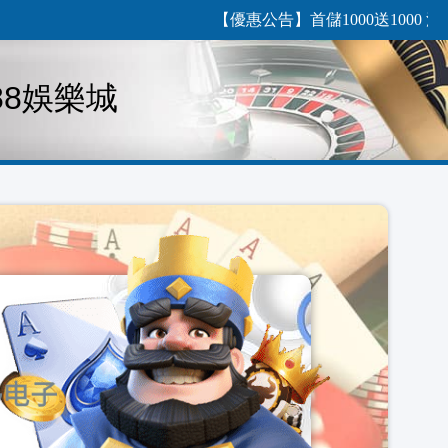
【優惠公告】首儲1000送1000 流水
88娛樂城