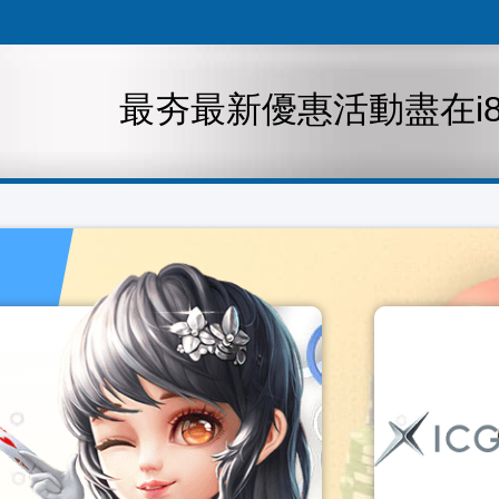
最夯最新優惠活動盡在i