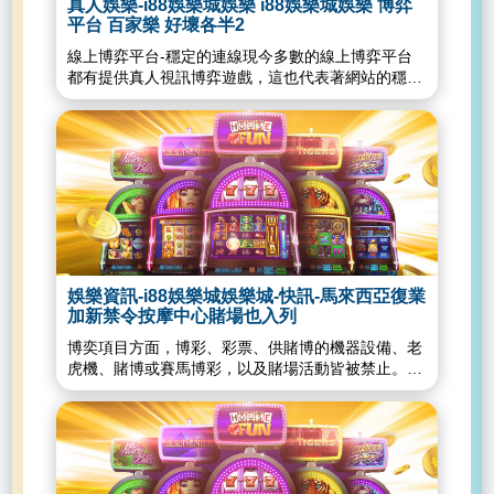
真人娛樂-i88娛樂城娛樂 i88娛樂城娛樂 博弈
平台 百家樂 好壞各半2
線上博弈平台-穩定的連線現今多數的線上博弈平台
都有提供真人視訊博弈遊戲，這也代表著網站的穩定
性非常的重要，若是在遊玩真人視訊博弈遊戲時，突
然網路斷掉了這是一件非常瞎的事情，而一間品質穩
定的娛樂城絕不會發生這樣子的問題，穩定的連線也
代表著娛樂城的品質。線上博弈平台-遊戲賠率雖說
娛樂城所提供的遊戲種類的相差不大，但所提供的遊
戲賠率卻大有不同，有些娛樂城提供的賠率較低，因
此可以多多貨比三家，來參考不同間娛樂城所提供出
來的賠率。線上博弈平台-優惠活動娛樂城競爭激烈
彼此差異也都不大，因此要看出有哪裡不同除了比較
賠率之外還有娛樂城推出的優惠活動，優惠活動也要
娛樂資訊-i88娛樂城娛樂城-快訊-馬來西亞復業
判斷一下是否有合理性而不是浮誇式的金額，也要看
加新禁令按摩中心賭場也入列
清楚優惠活動的規則，才不會白白浪費掉。線上博弈
博奕項目方面，博彩、彩票、供賭博的機器設備、老
平台-玩家對賭的開桌速度娛樂城幾乎都有推出玩家
虎機、賭博或賽馬博彩，以及賭場活動皆被禁止。馬
對賭的遊戲模式，但實際上並非每一次都是真人在對
來西亞復業標準作業程序加禁按摩中心與賭場馬來西
賭，可以觀察遊戲中的開桌速度，若開桌速度都是相
亞復業標準作業程序加禁按摩中心與賭場根據馬來西
同的話，那跟你遊玩的就是機器人，若喜歡真人對賭
亞國家安全會，發布從6月3日開始的複業標準作業程
的話，觀察到這點就可以避開掉。線上博弈平台-網
序中，附加了醫藥和博奕兩個項目，闡明按摩中心、
站安全性安全靠譜的娛樂城，可以依據三個地方來判
博彩業及賭場被禁止複業。根據報導了解，這項復業
斷，會員隱私、會員資料保密、儲值系統保障，越安