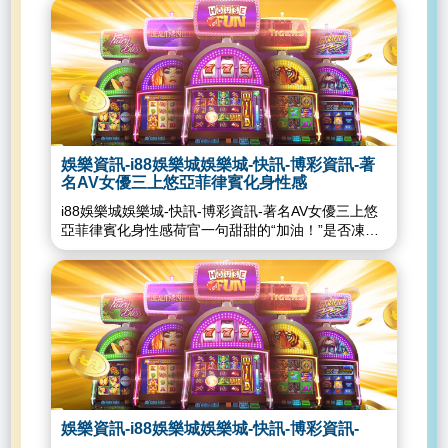
Endeavor決定進一步削減開支，相關措施包括裁
出的時期相比，已經少了許多。不過AV荷官突然驟減
員、休假和減薪，影響該公司三分之一員工。
的另一原因，就是疫情。因為跨國檢疫、申請工作證
Endeavor決定削減三分之一員工Endeavor共同創辦
的程序太費時，特別飛去菲律賓發牌的日本AV女優也
人AriEmanuel全球最大娛樂體育集團Endeavor準備
就相對少了許多。其他人都在看●三上悠亞蕾絲照寵
進一步削減開支，以應對最近的低迷消費需求。據報
粉曝出道神級女優天價●Clubhouse頂流一波波波多
導稱，未來幾天Endeavor將宣布的裁員、休假和減
野老師也來開房間●著名AV女優三上悠亞菲律賓化身
薪的相關措施，這些措施將影響到該公司7,500名員
性感荷官疫前AV荷官處處見盤點7大老司機最愛的島
工中的三分之一。《好萊塢報導》稱，這波裁員將影
國女優三上悠亞日本AV界小天后三上悠亞，在2017
響到公司的每一個部門。Endeavor的體育資產包括
年首度接受邀請擔任「一日荷官」，當時好評不斷讓
娛樂資訊-i88娛樂城娛樂城-快訊-博彩資訊-著
IMG機構、終極格鬥錦標賽和職業騎牛大賽。
許多在線博彩公司相中他，掀起了一陣邀請大戰。整
名AV女優三上悠亞菲律賓化身性感
Endeavor發言人告訴《好萊塢報導》，“我們公司的
個菲律賓的POGO一時間爭相砸大錢，就是耀邀請到
i88娛樂城娛樂城-快訊-博彩資訊-著名AV女優三上悠
長期前景仍然沒有改變，但像其他公司一樣，我們正
三上悠亞來發牌。2017年三上優亞首度擔任在線博
亞菲律賓化身性感荷官一句甜甜的“加油！”是否凍結
在採取各種行動，減輕消極影響。”“自3月底以來，
彩荷官2017年三上優亞首度擔任在線博彩一日荷官
了大家的視線，讓人不禁被他甜美笑顏融化了！身著
我們一直在各分公司和各地區，分階段推出削減成本
在2017年擔任荷官一炮而紅後，三上悠亞分別在之
一襲性感裝扮，優雅氣質的幸愛甜心-三上悠亞化身
的措施，併計劃在5月底完成降低成本的大部分工
後幾年都和不同的在線博彩公司合作擔任荷官，每次
性感荷官日本AV界小天后三上悠亞，從女團SKE48
作。“大約三分之一的僱員將受到減薪、休假或職位
的出現都能創造超級大的效益，堪稱AV荷官的頂流天
轉戰成人產業後，一炮而紅以性感形象深受亞洲各地
取消的影響，其中大多數人將會被減薪或休假。”上
后。三上悠亞於2020擔任荷官的相片三上悠亞於
男士歡迎，她近年分別到香港、台灣及韓國等地吸
個月，該公司解雇了250名員工，並表示將進一步裁
2020擔任荷官的相片明日花崎羅明日花崎羅已經是
金，近日更前往菲律賓，應當地賭場邀請，充當性感
員。上週，信用評級機構標普全球下調了該公司的評
大人系的AV女優，臉蛋上比較吸引人的地方是她的嘴
荷官，於賭台上迷暈賭客。三上悠亞在IG限時動態公
級，對其巨額債務發出了警告。娛樂新知日增7例新
唇稍微闊了一點，但這個某些人認為是缺點的地方正
開短片，見她擔任荷官時似模似樣。與此同時，三上
冠境內感染這一家”類賭場”造成群聚快訊-團伙跨國比
是某些人心目中性感的象徵，她只有162公分、44公
悠亞今趟可謂寓工作於娛樂，她於當地遊夜泳，化身
特幣投資詐騙這國家儼然成為大本營？i88娛樂城娛
斤，太瘦的身材又擁有F罩杯，成為許多人心目中的
出水芙蓉，在泳池大曬其驕人上圍。三上悠亞她擁有
樂城...
性感女神。明日花去年初才宣布自「暗黑界」引退，
娛樂資訊-i88娛樂城娛樂城-快訊-博彩資訊-
F罩杯的火辣身材，配上甜美臉蛋，被封為「國民AV
現在看到她轉行當在線博彩荷官，優雅的發牌動作，