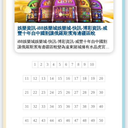
效？馬來西亞雲頂世界憑什麼快訊-團伙跨國比特幣
早期涉軍火走私案被判刑8年陳盈助過去捲入賭博官
中頭獎最長期數的紀錄，同時進入農曆牛年以來?，
的100％作為股息，這被DeCree形容為「管理層釋放
RNG，讓LPL的粉絲熱血沸騰，不過相信大家也都知
投資詐騙這國家儼然成為大本營？i88娛樂城娛樂城...
司都能全身而退而陳盈助最近一次捲入官司，已經是
都還沒有人中過頭獎。六合彩累積多寶9千萬元撥入
出對於公司近期復蘇及長期增長有信心的強烈信
道，A組本身實力差距就很大，八連勝其實是可以預
十多年前的2006年，他涉入兩岸三地最大的六合彩
下一期攪珠，香港賽馬會估計若10元一注中頭獎，幸
號。」金界賭場受疫情影響暫時關閉金界3工程計劃
見的結果，在電子競技的世界賽，連勝往往意味著暴
總組頭盧伯賢跨國洗錢及網路簽賭案，全案查扣宣告
運兒可捧走1.1億港元的彩金。六合彩二獎派彩金額
2025年竣工近期，根據金界控股公司的報告，柬埔
風雨前的寧靜，在過去的職業賽中，一路連勝結果到
沒收犯罪所得高達86億多元。當時台灣方面檢警在盧
刷新最高紀錄可惜僅0.5注抱回21/021期六合彩攪出
寨金界3的建設工程進展順利，沒有受到疫情的影
頭來栽跟頭的不在少數，所以在八連勝的背後，我們
伯賢的帳冊和本票翻到署名「盈助」的項目，陳盈助
娛樂資訊-i88娛樂城娛樂城-快訊-博彩資訊-咸
的號碼為16、17、21、24、43、47；特別號碼為30
響，工程計劃於2025年竣工。截至3月份，工程處於
應該去看看，如今的RNG，接下來面對第二階段的對
豐十年自中國割讓俄羅斯濱海邊疆區蛻
因此遭約談、住處也被搜索，但最後因無法證明簽賭
號，總投注額為11.3億元。二獎10元一注派彩為
打樁階段。馬來西亞公司Econpile被中冶國際（柬埔
手DK，究竟還有哪些瑕疵？英雄聯盟MSIRNG電競
資金和他有關，讓他全身而退。娛樂新知日增7例新
i88娛樂城娛樂城-快訊-博彩資訊-咸豐十年自中國割
5,780,310元，亦刷新最高二獎派彩紀錄，但只有0.5
寨）公司聘為分包商，從事場地清理、打樁、地下室
DK來自中國的RNG戰隊於冰島MSI賽場上在職業比
冠境內感染這一家”類賭場”造成群聚快訊-團伙跨國比
讓俄羅斯濱海邊疆區蛻變為遠東賭城擁有水晶虎宮殿
注中。由於出現巨額多寶，馬會今日(16日)不舉行攪
及其他相關工程。自2020年12月以來，馬來西亞
賽當中，一旦開始火拼成大亂鬥的局面，雙方都會很
特幣投資詐騙這國家儼然成為大本營？i88娛樂城娛
酒店與香巴拉賭場的俄羅斯濱海邊疆博彩娛樂區，是
珠，延至週五(19日)晚上9時半進行。香港六合彩彩
Econpile公司已獲得價值8570萬美元的分包合同。值
難各自冷靜下來去思考接下來做什麼，見面就是打，
樂城...
2010年代初期劃定的「遠東新賭城」。不過經歷了
珠香港六合彩彩珠欲索取「相關博弈產業報告書」請
得一提的是，金界3是一個綜合娛樂中心，包括兩座
不為別的，就是因為誰都不服誰。RNG在這八場比賽
十多年的發展，卻還在開發的第一階段，開發進度相
點擊『這裡』留下您的e-mail郵箱我們將會統一寄
65層的大樓、兩座45層的大樓、公寓、數字遊樂
里，不是沒有這種時候。在與對陣PGG的比賽中最後
1
2
3
4
5
6
7
8
9
10
當緩慢。水晶虎宮殿已經運營滿5週年圖／水晶虎宮
出。金多寶超過一年未推出僅靠累積多寶衝高頭獎獎
園、水療中心和夜總會等。金界3工程進展順利計劃
一局，中期RNG顯然有點浪上頭了，很多波小團戰都
殿已經運營滿5週年咸豐十年(1860年)，清政府與俄
金香港六合彩自去年2月1日新春金多寶被幸運兒捧走
2025年竣工2.20事件已波及10個省市柬埔寨衛生部
是毫無意義的械鬥，在賽后的採訪裡，小虎也表示，
11
12
13
14
15
16
17
18
19
20
羅斯帝國簽訂《中俄北京條約》，將烏蘇里江以東包
後，因新冠肺炎疫情肆虐，馬會隨即煞停六合彩攪
於3月11日對外發布的通告稱，3月10當天柬埔寨新
因為想收頭，所以上頭了，雖然在後續的幾場比賽
括庫頁島在內的約40萬平方公里的領土割讓給俄帝，
珠，停辦7個月後，直至去年9月24日起復辦，不過
增39例確診，且均為“2.20事件”社區感染病例。自
里，這樣的鏡頭也有，但明顯少了很多，應該就是在
其中包括今日的濱海邊疆區。161年後的今天，這裡
只提供網上及電話六合彩投注，不設場外投注處現場
“2.20社區傳播事件”暴發以來，柬埔寨全國10個省市
那場比賽后，被教練組給噴了。RNG晉級後即將遇上
21
22
23
24
25
26
27
28
29
30
即將擁有一座東北亞、北亞最大的賭城。俄羅斯在濱
購買彩票，以避免顧客聚集場外投注處購買六合彩，
已相繼淪陷，分別為金邊市、幹拉省、西哈努克省、
韓國DKRNG晉級後即將遇上韓國DK其實RNG最讓人
海邊疆區打造的綜合娛樂度假勝地「Primorye」，是
因而造成的公共衛生風險，也因此金多寶沒有再推
波羅勉省、國公省、柴楨省、磅通省、磅湛省、暹粒
擔心的是中路這條線，並不是說Cryin選手本身打得
根據世界一流標準規劃出的現代觀光博彩旅遊勝地。
31
32
33
34
35
36
37
38
39
40
出，下一期頭獎破億全靠累積多寶。香港馬會投注站
省，以及馬德望省。在金邊市，確診人數大多來自棉
不好，只是說相比目前Perkz、Showmaker等選手，
整體發展概念由濱海邊疆區政府和美國和新加坡的團
上月下旬全部重開卻還不能投註六合彩香港馬會投注
芷區長夏社分區、宋仁枳分區；蔗園區白豹分區等。
他的數據確實並不出彩，包括每分鐘補刀、每分鐘輸
隊所提出及規劃。濱海邊疆區目前兩家賭場運營圖／
站上月下旬全部重開卻還不能投註六合彩香港賽馬會
在幹拉省，確診人數大多來自哥通縣森寶倫鄉。在波
出、輸出佔比以及參團率等數據上，都是目前MSI所
41
42
43
44
45
46
47
48
49
50
濱海邊疆區目前兩家賭場運營俄羅斯濱海邊疆博彩區
已經在2月22日起，開放全港所有投注站，但只提供
羅勉省，確診人數大多來自柏斯賴縣幹檖鄉和隆傑
有中單中游的數據，個人能力的不突出，就很有可能