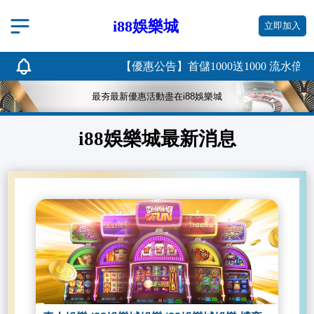
i88娛樂城
立即加入
【優惠公告】首儲1000送1000 流水倍率20
最夯最新優惠活動盡在i88娛樂城
i88娛樂城最新消息