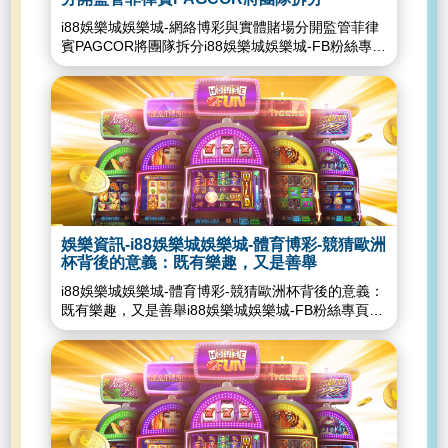
大的招聘會之一。拉斯維加斯會議中心西大廳克拉克
加斯,高速火車,賭場,Brightline,拉斯維加斯是高速火
邊正是由黃有龍替貴賓安排過去博華皇宮尚未建好時
馬娛樂城九州娛樂城THA-九州娛樂LEO-九州娛樂i88
i88娛樂城娛樂城-網絡博彩與實體賭場分開監管菲律
縣專員吉姆吉布森表示，2個月之後，9月4日經濟救
車的第一站該公司表示，拉斯維加斯站距離麥卡倫的
玩家只能住在周邊正是由黃有龍替貴賓安排住宿塞班
娛樂城通博娛樂城娛樂城-AV影城現金版娛樂城出款
賓PAGCOR將團隊拆分i88娛樂城娛樂城-FB粉絲專
濟措施將結束，內華達州成千上萬的民眾將失去聯邦
租車設施不遠，靠近拉斯維加斯大道和忠誠體育場。
臨時賭場設立不過三個月，2016年2月2日，黃有龍
娛樂城 i88娛樂城娛樂城...
頁-影片*/--立即真錢遊戲--/*---直屬於菲律賓總統府的
失業救濟金，在此之前找到工作很重要。克拉克縣當
它會將該車站與當地的交通選擇連接起來，如公共汽
控制的順龍控股(0361:HK)就宣布斥資2.36億港元收
博彩監管機構PAGCOR，對其團隊進行了結構性調
局正努力讓目前領取失業救濟金近8%的居民重返工
車、拼車和出租車，類似於它在邁阿密的現有車站，
購LuckyFountain集團，以獲得塞班島地塊準備開建
整。菲律賓PAGCOR加強監管效率內部拆分為兩組
作崗位，當局盡全力在為民眾尋求更好的就業條件。
Brightline在那裡運行其他高速系統。“或者，它可能
酒店，隨後又宣布將收購公司的酒店房間租給博華太
PAGCOR將團隊拆分成兩組，一組只監控網絡博彩，
吉布森說：「當我們要求這些雇主參與時，我們問你
是通過一種我們甚至不知道將來會出現的方法，”沃
平洋。順龍控股的賬面資金緊張，2015年、2016年
另外一組專門監督實體博彩業的運營。菲律賓為確保
有10個以上的工作職缺嗎？其次，工作薪水高嗎？我
特森說。BrightlineWest正在處理其財務狀況。它最
間，順龍控股分別淨虧損0.91億港元、1.44億港元。
賭牌持有者遵守規定PAGCOR監管團隊拆成兩組菲律
們不想要最低工資的工作」。拉斯維加斯舉辦大型聯
近將債券發售推遲到2022年，以便在更好的後疫情
為了籌錢，2016年7月11日，順龍控股向黃有龍實控
賓賭場監管機構和運營商PAGCOR進行內部改組，成
合招聘會將釋出上萬”較高薪”工作機會克拉克縣官員
經濟中上市。這一發展可能會將拉斯維加斯的破土推
的金航有限公司發行股份，籌得的3.97億港元將全部
立兩個獨立的團隊來監督網絡博彩運營和陸基實體賭
稱雇主將提供”較高薪”的工作機會給拉斯維加斯這場
遲到明年某個時候。“所以我認為認為直到2022年你
用於塞班島買地事項和開發計劃。神秘擔保人逄宇峰
場運營。這項最新的改革舉措，旨在確保所有賭場持
大型聯合招聘會，參與的雇主包括特斯拉、亞馬遜、
才會看到發展是非常公平的，但如果我們在那之前做
去年向紀曉波追討債款1億港元登新聞版面與紀曉波
牌人都能遵守PAGCOR的相關規規範。PAGCOR成
CVS、聯電、凱撒娛樂(CaesarsEntertainment)、美
好準備，我們就會準備好。”-其他人都在看:●再賣美
合作塞班項目同時，黃有龍與趙薇還在內地資本市場
娛樂資訊-i88娛樂城娛樂城-體育博彩-競猜歐洲
立的兩個小組，一個為「CMED-
高梅國際度假村集團(MGMResortsInternational)、
高梅國際持股套利何超瓊背後打什麼算盤？●菲律賓
策劃了一起「蛇吞象」收購。2016年12月，二人以
杯背後的意義：既有樂趣，又是善舉
IntegratedResorts(IR)」和「CMED-
柯夢波丹(Cosmopolitan)、威尼斯人酒店、
玩家等待已久了！這些場所獲准恢復完全運營”●捕魚
自有資金6000萬，並向旗下公司融資15億元，用50
i88娛樂城娛樂城-體育博彩-競猜歐洲杯背後的意義：
InternetGaming(IG)」。在菲律賓運營的真人娛樂場
AnthemBlueCrossBlueShield、MetroPolice、
機-玩好捕魚遊戲的幾大要素相關娛樂資訊:通博娛樂
倍的槓桿撬動市值30億的萬家文化，對市場規則構成
既有樂趣，又是善舉i88娛樂城娛樂城-FB粉絲專頁-
PAGCOR的內部改組，事實上已經在6月完成編組，
PTsPub和SierraGold。克縣當局為拉斯維加斯聯合
城HOYA娛樂城眾發娛樂城贏家娛樂城i88娛樂城娛樂
挑戰。在承諾斥巨資認購上市公司股份一個多月後，
影片*/--立即真錢遊戲--/*---這個夏天，伴隨著歐洲杯
其中CMED-IR的任務，是對陸基實體賭場等場所進
招聘會製作的海報建議有興趣者先在網絡進行登記，
城金合發娛樂城博馬娛樂城九州娛樂城THA-九州娛
2016年8月29日和10月24日，黃有龍先後與明諾簽
這場盛宴的到來，足球運動再次點燃了人們的熱情。
行監管與執法；而CMED-IG將負責監控和確保相關
網址是nvcareercenter.org/2021-summer-job-fair/，
樂LEO-九州娛樂i88娛樂城通博娛樂城娛樂城-AV影
訂了兩份總額1.5億港元的貸款協議。這兩筆貸款的
大賽是球迷的節日，很多人都成了“看球者”和“猜球
行業在網絡上運營的合規性，CMED-IG的業務包括
據了解至週三以前已經有2500人註冊了該活動。建
城現金版娛樂城出款娛樂城 i88娛樂城娛樂城...
擔保人都是逄宇峰。崔麗杰兒子紀曉波與準媳吳佩慈
者”的合體。這個夏天，伴隨著歐洲杯這場盛宴的到
近期通過合法程序的網絡鬥雞(E-Sabong)。
議申請人妥善著裝並攜帶更新的簡歷。如有需要，將
吳佩慈去年曾經稱紀曉波沒欠逄宇峰錢並且要反告他
來，足球運動再次點燃了人們的熱情。大賽是球迷的
PAGCOR進行內部改組與菲律賓被列入洗錢觀察灰名
有專業人員在場幫助更新簡歷以及使用電腦和復印
2020年10月19日，逄宇峰在香港高等法院起訴東北
節日，很多人都成了“看球者”和“猜球者”的合體。爆
單有關?菲律賓近年一直在國際防制洗錢金融行動工
機。南內華達衛生區也將參加此次活動，提供三種免
老鄉紀曉波，向他追討1億港元欠款，在訴狀中逄宇
滿的夜市、酒吧，人滿為患的體彩實體店都展現了球
作組織(FATF)的全球洗錢觀察名單中進進出出，然
費的COVID-19疫苗。另外參與招聘會停車也全部都