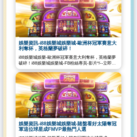
幣的高波動特質，從4月達到6萬5000美元新高暴跌
1000個0.42元或許能為社區提供一件小型的公共健
(2558.SZ)的前十大流通股東。2015年，萬達電影向
及酒店則欠奉，「話事人」梁安琪日前亦表明開賭完
到6月底時只剩3萬美元，被批評為金融災難的禍源。
身器材，100萬個0.42元說不定能為某個中小學校建
收購逄宇峰等4名自然人持有的慕威時尚文化傳播(北
全無時間表。Allin日前再向澳門博監局查詢，「澳門
然而，畢瑟爾也承認，薩爾瓦多發展比特幣的藍圖野
造一個帶塑膠跑道的足球場。這就是積少成多的力
京)有限公司的100%股權，交易對價為12億元，以發
葡京人」有否申請賭台及當局會否批准開賭，博監局
心十足。「將會有很長時間不能睡覺，有很多事情要
量。 數據顯示，截至半決賽開始前，競彩遊戲在
行股份方式支付8.4億元(70%)，以現金方式支付3.6
(12日)回覆指，暫未收到有博企將於「澳門葡京人」
做，」她說。「但我認爲薩爾瓦多會成功。」「薩爾
本屆歐洲杯期間（6月11日至7月3日）累計銷量達
億元(30%)。當時候慕威時尚的淨資產不過3983.09
設置娛樂場的正式申請。Allin收到消息，「澳門葡京
瓦多看來具有豐富的地熱，而且至少在目前有著對比
146.7億元，籌集公益金30.8億元。自2009年5月競
萬元，收購溢價超29倍。逄宇峰為知名牛散自此以
人」在正式對外開放前，已率先邀請其他博企員工及
特幣友善的法律環境，」加密貨幣挖礦公司Luxor業
彩遊戲全國上市以來，截至2020年底，競猜型彩票
後，逄宇峰的名字就一直出現在萬達電影的十大流通
傳媒，分別於本週三(14日)及本週四(15日)參加「體
務發展副總裁艾力克斯・布拉莫（AlexBrammer）表
（包括競彩遊戲、傳足遊戲等）累計銷量超過7500
娛樂資訊-i88娛樂城娛樂城-歐洲杯冠軍賽意大
股東中，且從未減持，期間還買入了7百萬股。與他
驗日」，參加的博企員工可試玩其開放的設施。然
示。「但提供完善基礎設施需要好幾年。」甚至連比
億元，為國家籌集公益金超過1400億元。購買競猜
利奪杯，英格蘭夢破碎！
一起的出現在萬達電影股東名單上的，還有孫喜雙。
而，宣傳海報雖標示著「盡興」、「大玩特玩」的字
特幣法律看起來也還沒走完立法流程：想重新起草全
型彩票，就是在為國家公益事業和體育事業發展凝心
此外，名字為逄宇峰的人自2017年起出現在史玉柱
i88娛樂城娛樂-歐洲杯冠軍賽意大利奪杯，英格蘭夢
眼，但每人只限一次試玩；傳媒方面也有限制，每間
新的貨幣體系，卻隻用2頁紙和16個條文匆匆刻畫，
聚力。每一名購彩者，在這場公益接力賽中，既是接
的巨人網絡十大流通股東名單上，持有1920萬股，
破碎！i88娛樂城娛樂城-FB粉絲專頁-影片*/--立即真
傳媒最多只可派兩人出席，但每個娛樂設施只限一個
這就是爲何薩爾瓦多預期很快將會發布更詳盡法規。
棒者，也是傳棒人。 所以說，體育彩票公益與每
成本7億元；2020年一季報中，逄宇峰的名字最後一
錢遊戲--/*----2021年歐洲最受對手的運動賽事北京時
體驗名額。澳門葡京人」將於本週六(17日)正式對外
皮爾斯聲稱，他已經成爲很多在研究比特幣機會的領
一個購彩者之間，不但有關係，而且有“很大關係”。
次出現在巨人網絡財報中，若是全部清出，這筆投資
間12日凌晨3點登場，歐洲國家杯冠軍賽，英格蘭對
開放有博企員工向Allin表示，博企如有新項目落成，
導人首選，正準備接他們湧入的電話。「巴拿馬、巴
理性看待中獎保持健康心態彩票是概率遊戲，中獎是
將浮虧約4億元。-其他人都在看:●再賣美高梅國際持
義大利。兩隊打完比賽仍需以1-1平手，二碼PK大戰
一般都會寫明何時GrandOpening(開幕)，然而這次
西、尼加拉瓜——半個拉丁美洲，幾乎是半個——都
偶然事件。對此，人們已有所認知。但仍然有一些人
股套利何超瓊背後打什麼算盤？●菲律賓玩家等待已
定勝負，結果意大利靠著門將奮勇救球救球，以3-2
「葡京人」則沒有交代，做法有些「奇怪」，亦相當
在研究比特幣。」「今天早上我才在跟另一位總理通
認為，與其他遊戲相比，投注競猜型遊戲的中獎偶然
久了！這些場所獲准恢復完全運營”●捕魚機-玩好捕
奪冠，使意志力數勝負。上半場剛開賽，英格蘭在意
「低調」，未知是否與賭場仍未可開放有關。另據
電話，」他說。「看起來薩爾瓦多已經引起連鎖效
性會小一些，中獎的機會更大一些，因而在購彩投入
魚遊戲的幾大要素相關娛樂資訊:通博娛樂城HOYA娛
大利開角球後發動反快攻，後衛蕭奧接獲特里皮爾一
悉，「葡京人」內的室外高空飛索，玩一次全程約20
應。」-其他人都在看:●再賣美高梅國際持股套利何超
方面不妨膽子更大一些，支出更多一些。 事實
樂城眾發娛樂城贏家娛樂城i88娛樂城娛樂城金合發
記吊球，創下歐洲杯決賽史上最艱難入球紀錄。下半
多秒，票價就約300多元，澳門人有8折優惠。韓國,
瓊背後打什麼算盤？●菲律賓玩家等待已久了！這些
上，賽事的結果具有偶然性，因此競猜型遊戲中獎、
娛樂城博馬娛樂城九州娛樂城THA-九州娛樂LEO-九
場義意大利加強進攻，後衛波努奇
疫情,賭場關閉,華克山莊,江原樂園,未知是否與賭場仍
場所獲准恢復完全運營”●捕魚機-玩好捕魚遊戲的幾
特別是中大獎也是相對小概率事件。人們在購彩時必
州娛樂i88娛樂城通博娛樂城娛樂城-AV影城現金版娛
（LeonardoBonucci）於第67分鐘在門前用左腳將彈
未可開放有關-其他人都在看:●再賣美高梅國際持股套
大要素相關娛樂資訊:通博娛樂城HOYA娛樂城眾發娛
須保持理性、健康的心態，避免非理性的大額投入，
樂城出款娛樂城 i88娛樂城娛樂城...
柱球踢入，將比數扳成1-1。90後踢完兩隊1-1平手，
利何超瓊背後打什麼算盤？●菲律賓玩家等待已久
樂城贏家娛樂城i88娛樂城娛樂城金合發娛樂城博馬
否則會對個人、家庭和社會都造成消極的影響。
娛樂資訊-i88娛樂城娛樂城-賭盤看好太陽奪冠
經過30分鐘網都賽，最後沒有進賬，最後只能各派5
了！這些場所獲准恢復完全運營”●捕魚機-玩好捕魚
娛樂城九州娛樂城THA-九州娛樂LEO-九州娛樂i88娛
購買競猜型彩票時，應該更多地去享受觀看和分析比
軍這位球星成FMVP最熱門人選
人以PK大戰一決高下。後踢的英格蘭前兩球但都進
遊戲的幾大要素相關娛樂資訊:通博娛樂城HOYA娛樂
樂城通博娛樂城娛樂城-AV影城現金版娛樂城出款娛
賽的過程，培養和保持健康、理性的購彩心態，才能