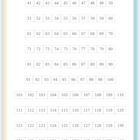
獎獎金投資房產讓資產翻倍還娶到學生時代的女神英
全的立法，都是密蘇里州的勝利。美國,強力球,彩票,
41
42
43
44
45
46
47
48
49
50
過的體彩法，同時開放零售投注商在球場及北美印第
國”樂透包租公”傳正辦理離婚狼狽蓄胡樣貌目光引發
密蘇里州,彩票銷售,密蘇里州通過彩票法案-其他人都
安部落經營的娛樂場所營業。該州政府總計將核發20
熱議然而去年10月妮可被拍到不再戴婚戒，卡爾也已
在看:●再賣美高梅國際持股套利何超瓊背後打什麼算
張網絡體彩經營牌照，職業體育團體及部落各10張。
搬出兩人同住的豪宅，友人向媒體爆料，夫妻正在辦
盤？●菲律賓玩家等待已久了！這些場所獲准恢復完
51
52
53
54
55
56
57
58
59
60
雖然不是所有牌照都會在今年生效，但可以期待亞利
理離婚，由於雙方沒有簽署婚前協議，妮可有望分得
全運營”●捕魚機-玩好捕魚遊戲的幾大要素相關娛樂
桑那州今年下半在體彩方面應有更多投注選擇。康涅
卡爾一半的財產。此外，近日卡爾被拍到滿臉鬍渣，
資訊:通博娛樂城HOYA娛樂城眾發娛樂城贏家娛樂城
61
62
63
64
65
66
67
68
69
70
狄格州康州的兩間賭場─金神賭場（MoheganSun）
在工地裡推著水泥推車的畫面，外界盛傳他與妻子離
i88娛樂城娛樂城金合發娛樂城博馬娛樂城九州娛樂
和快活豪華大賭場（FoxwoodsResort），預期今年
婚後，被迫另尋住處，才會急著自己蓋房子。卡爾近
城THA-九州娛樂LEO-九州娛樂i88娛樂城通博娛樂城
晚些時候就會推出網絡及零售體彩投注服務。康州的
日工地推水泥相片引發熱議彩票,英國,頭獎,樂透,卡爾
娛樂城-AV影城現金版娛樂城出款娛樂城 i88娛樂城娛
71
72
73
74
75
76
77
78
79
80
樂透彩票運營機構同時正在推動移動投注服務，換句
近日工地推水泥相片引發熱議-其他人都在看:●再賣美
樂城...
話說，康州賭客將享有3種移動投注選項。康涅狄格
高梅國際持股套利何超瓊背後打什麼算盤？●菲律賓
81
82
83
84
85
86
87
88
89
90
彩票公司（TheConnecticutLottery）也可以和至多
玩家等待已久了！這些場所獲准恢復完全運營”●捕魚
15家零售投注業者合作，額外推出實體體彩零售站。
機-玩好捕魚遊戲的幾大要素相關娛樂資訊:通博娛樂
此外，康州的每日夢幻體育供應商這個秋季可能不得
城HOYA娛樂城眾發娛樂城贏家娛樂城i88娛樂城娛樂
91
92
93
94
95
96
97
98
99
100
不暫停運營，以為了通過經營授權程序。弗羅里達弗
城金合發娛樂城博馬娛樂城九州娛樂城THA-九州娛
州今年4月作為全面博彩條約的一部分通過了體彩，
樂LEO-九州娛樂i88娛樂城通博娛樂城娛樂城-AV影
但相關法案仍待聯邦政府通過。當地的塞米諾爾部落
101
城現金版娛樂城出款娛樂城 i88娛樂城娛樂城...
102
103
104
105
106
107
108
109
110
（SeminoleTribe）或將被允許在其7間賭場開設零售
體彩投注站，但是否進一步擴大至移動博彩領域仍有
111
112
113
114
115
116
117
118
119
120
待觀察。該州的相關條約也允許部落、弗州投注機構
及第三方體彩運營商建立營收共享合作，藉此提供更
多體彩投注選項，但這也可能面臨聯邦政府的審查。
121
122
123
124
125
126
127
128
129
130
與此同時，DraftKings和FanDuel正在推動一項單獨
的憲法修正投票措施，或將允許博彩公司在部落賭場