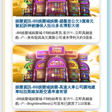
天在2020歐洲國家盃冠軍戰交手，雙方90分鐘正規
造不同氛圍Bussmann說，“Caesars一直並將繼續成
賽與30分鐘延長賽後仍以1比1不分上下，最後義大
為加沙地帶的標誌性物業之一。今天的公告，再投資
利經PK大戰驚險勝出，繼1968年之後再捧一座歐國
於這樣一個標誌性物業的前門，表明了對拉斯維加斯
盃金盃。這場終極決戰在可容納9萬多人的倫敦溫布
的長期信念，以及凱撒在吸引新客戶到其物業方面保
利球場（WembleyStadium）舉行，現場約6萬7000
持新鮮和更新的承諾。”UNLV國際博彩研究所的傑出
娛樂資訊-i88娛樂城娛樂-趙薇老公欠3億港元
人湧入，除了英國威廉王子（PrinceWilliam）與妻子
研究員艾倫費爾德曼說，CaesarsPalace創始人
被起訴神祕擔保人扯出多名博彩大佬
凱特（Kate）親臨觀戰，「足球金童」貝克漢
JaySarno是第一批強調客戶抵達體驗的酒店開發商
-i88娛樂城娛樂城-FB粉絲專頁-影片*/--立即真錢遊
（DavidBeckham）、唯一在世界盃冠軍賽中上演帽
之一。他注意到原始的噴泉和一排排柏樹，這些噴泉
戲--/*---黃有龍因為欠萬匯公司連本帶利大約3億港
子戲法（進3球）的赫斯特（GeoffHurst）爵士、一
和一排排的柏樹，在1966年度假村首次建成時通向
元，近日被告上法院。而保證人為知名”牛散”逄宇
代名模凱特摩絲（KateMoss）與好萊塢巨星湯姆克
了廣闊的賭場。凱薩,拉斯維加斯,賭場,凱撒宮賭場
峰。而這兩個人的名字，多次與博彩大佬共同出現，
魯斯（TomCruise）等名流也現身場邊。上半場才進
（CaesarsPalace）,復甦凱薩續成為加沙地帶標誌性
本篇就來位大家盤點。黃有龍近日被債主追討近3億
入到第2分鐘，「三獅軍團」英格蘭在「藍衫軍」義
地標-其他人都在看:●再賣美高梅國際持股套利何超瓊
港元港媒報導，知名演員趙薇的商人丈夫黃有龍因拖
大利開角球後發動反快攻，後衛蕭奧（LukeShaw）
背後打什麼算盤？●菲律賓玩家等待已久了！這些場
欠近3億港元，被債權人萬匯有限公司起訴。黃有
左路接獲隊友特里皮爾（KieranTrippier）一記吊
所獲准恢復完全運營”●捕魚機-玩好捕魚遊戲的幾大
龍、逄宇峰二人分別被列為了首被告、次被告。根據
傳，球一落地反彈隨即左腳勁射，攻進他在國際賽的
要素相關娛樂資訊:通博娛樂城HOYA娛樂城眾發娛樂
法庭文件，黃有龍先後於2016年8月和10月，向明諾
第一球，義大利措手不及，現場英國球迷陷入瘋狂狀
城贏家娛樂城i88娛樂城娛樂城金合發娛樂城博馬娛
國際財務有限公司借了兩筆貸款，分別為一年期1億
態。2020歐洲國家盃冠軍戰11日登場，英格蘭後衛
樂城九州娛樂城THA-九州娛樂LEO-九州娛樂i88娛樂
港元和三個月期5000萬港元，年化利率均高達
蕭奧（前右）在開賽1分57秒即破網，創下歐國盃決
城通博娛樂城娛樂城-AV影城現金版娛樂城出款娛樂
24%。2018年11月，明諾將黃有龍的貸款及其相應
賽史上最快的入球。（圖取自
城 i88娛樂城娛樂城...
娛樂資訊-i88娛樂城娛樂-高速火車公司購地建
權益全部轉讓予原告萬匯。趙薇與老公黃有龍本來一
facebook.com/EURO2020）蕭奧在開賽1分57秒即
車站拉斯維加斯交通串連有望
年該還清的錢，黃有龍拖了4年多，期間發生的利息
破網，創下歐國盃決賽史上最快的入球，先前的紀錄
-i88娛樂城娛樂城-FB粉絲專頁-影片*/--立即真錢遊
高達1.4億港元，加上本金及利息，總計大概3億港
是1964年西班牙中場佩雷達（ChusPereda）在開賽
戲--/*---BrightlineWest公司宣布已購買了110英畝的
元。這兩筆貸款的擔保人都是逄宇峰，因而被原告要
5分17秒進球。藍衫軍一直缺乏有效反擊，直到第35
南拉斯維加斯大道上的土地，以興建往返南加州高鐵
求與黃有龍一同還清相關款項。而這位擔保人「逄宇
分鐘齊沙（FedericoChiesa）擺脫防守糾纏左腳起