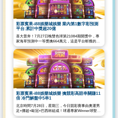
聯、日職乙和瑞典超等賽事的單關投注。雖然歐洲杯
於突发情況，費雷拉說：“我知道我還有機會。回到
樂城博馬娛樂城九州娛樂城THA-九州娛樂LEO-九州
過，卻是我一生中最快樂溫馨、最值得回憶的日子。
結束後，賽事質量並不高，不過競彩還是給日系、金
海灘再找一塊沖浪板，回來再試一次就行了。”-i88娛
娛樂i88娛樂城通博娛樂城娛樂城-AV影城現金版娛樂
當時在內心深處，我希望能夠留下來，重過以往的平
杯賽以及解放者杯開設了單關場次。 近期，奧運
樂城娛樂城-FB粉絲專頁-影片*/--立即真錢遊戲--/*----
城出款娛樂城 i88娛樂城娛樂城...
靜鄉村生活。”但局勢的惡化逼迫林梧桐放棄了這個
男足和奧運女足的單關賽事也吸引了不少彩民，尤其
其他人都在看:●是什麼原因促使博彩公司離岸經營？
打算。戰局急轉直下，生活舉步維艱的他當機立斷：
是最近一場中國奧運女足的出線關鍵戰，2-8慘敗給
●加拿大華瑪賭場宣布重開公佈日期與安全措施”●博
重返馬來西亞。這個抉擇改變了林梧桐的一生，讓他
彩票賓果-i88娛樂城娛樂 業內第1數字彩預測
荷蘭女足，1.16的超低賠也順利打出。這讓彩民忍不
彩傳奇SEO的技法，過去、現在、和將來！（上篇）
在馬來西亞落地生根、開花結果，開始了他人生之旅
平台:累計中獎超20億
住遐想，如何利用競彩單關穩定盈利呢，小編也根據
相關娛樂資訊:通博娛樂城HOYA娛樂城眾發娛樂城贏
傳奇色彩的輝煌篇章。1941年至1945年，馬來西亞
喜大普奔！7月27日晚雙色球第21084期開獎中，專
7月份開設的競彩單關，進行了一次模擬投注，驗證
家娛樂城i88娛樂城娛樂城金合發娛樂城博馬娛樂城
被日本佔領，局勢十分動盪。但處於動亂中1944年
家海草預測中一等獎擒664萬元，這是平台斬獲的第
單關盈利的可行性。假設從7月3日開始，你手中有
九州娛樂城THA-九州娛樂LEO-九州娛樂i88娛樂城通
卻是林梧桐人生的一大轉折點，那一年林梧桐喜歡上
162注頭獎，中獎易平台預測中得的一二等獎獎金之
1000元的本金去投注競彩單關，為了盡可能提高正
博娛樂城娛樂城-AV影城現金版娛樂城出款娛樂城 i88
自家五金店隔壁李姓人家的女兒，十五六歲已亭亭玉
和，正式突破20億大關！夏日炎炎，生機勃勃，中獎
確率，我們選擇賠率（即過關獎金）在1.60以下的賽
娛樂城娛樂城...
立的李金花，並與她在動亂中締結良緣。婚後的林梧
易平台在6-7月成績火爆！專家們攜手預測中得21注
事進行投注。首先，符合條件的第一場比賽是美洲杯
桐很快日本投降了，戰後的馬來西亞百廢待興，林梧
頭獎和42注二等獎，中得一二等獎總獎金2.36億元！
的巴西vs智利，巴西贏球為1.28，拿出本金的一半進
桐捉住了這個機遇，用自己全部的家當購買了起重
其中大樂透一等獎9注，雙色球一等獎12注，一等獎
行投注，最終盈利140元。然後，再挑選符合條件的
機、推土機、混凝土攪拌機等建設用的設備。他以投
總獎金1.94億元！讓我們一睹這些專家們的風采！在
下一場，拿出1140的一半進行投注......如果盈利就添
標的形式租給民間用來建設，一段時間裡林梧桐一直
今年6月，文軒先中得雙色球一等斬934萬迎來開門
加到本金中，虧損則選擇剩余本金的一半繼續投注，
忙於購機器和投標之間。1953年，林梧桐得到一個
後，半個月的沈澱後，專家們在下半月迎來集體爆
依次進行下去。根據統計，截止到奧運女足荷蘭vs中
新的機會：一個買他設備的鐵礦公司，大股東資金周
发，11個專家分別擒獲11注一等獎！進入7月之後，
國，一共投注了25場比賽，本金+盈利達到1880元，
轉不靈，建議他投資成為股東，並且告訴他這是一門
9個專家預測中得9注一等，6月17日-7月27日這短短
即收益達到88%。 從最近三周的競彩單關來看，
不錯的生意。林梧桐找人進行了勘察，結果是：這個
彩票賓果-i88娛樂城娛樂 擒競彩高賠串關賺11
的40天內，共計有20名專家中出20注雙色球或大樂
能達到88%的收益，已經超越了絕大多數的理財。不
倍 冷門解盤中5串1
鐵礦蘊涵有豐富的資源。但他實力有限，於是向當地
透頭獎，效率之高令人欣喜！ 更加值得一提的
過對彩民來說，能否堅持等到1.6賠率一下的比賽再
一個商人組織，雪蘭莪五金商會全體理事提出招股建
北京時間7月28日，星期三，今日競彩賽事由奧運男
是，在這些中獎專家中，九哥已經4次中得頭獎，是
出手，做到完全理性投注，也將是個不小的考驗。-
議，邀請大家一起投。林梧桐做任何事情都堅定與自
足+挪超+歐冠+巴西杯組成！球通專家Winner球聖獻
平台中一等次數最多的專家！金原、馮火火則已經3
i88娛樂城娛樂城-FB粉絲專頁-影片*/--立即真錢遊戲-
信“在場的人士很明顯地都對我的一番話表示懷疑。
上最強戰績，擒下超高賠串關，單日盈利超11倍；智
次中得頭獎！另外，專家張猛在6月5日和17日分別
-/*----其他人都在看:●是什麼原因促使博彩公司離岸