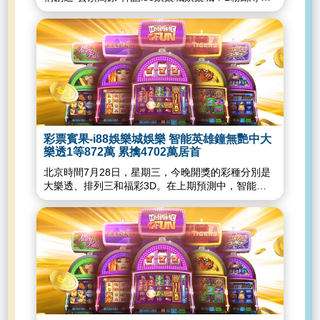
在下週三和周四舉辦僅限邀請的活動。與Caesars類
影片*/--立即真錢遊戲--/*--1996年2月，年近80的林
股,entain,體育博彩,上半年歐股六百檔藍籌股漲幅最
似，這兩個Niagara賭場都不會立即提供桌面遊戲。
梧桐乘坐自己的豪華郵輪迴到中國。他說做夢也沒有
佳表現三檔股票整體而言，歐洲市場今年上半年行情
Fallsview計劃於7月30日提供桌面遊戲。目前尚不確
想到，59年後會乘坐自己的豪華郵輪衣錦還鄉。林梧
反映出的趨勢是，當地的投資者已經逐漸擺脫了
定Niagara賭場何時恢復其桌面遊戲和撲克室。即使
桐靠2元起家創造“雲頂高原”神話1996年2月，年近
2020年的防禦枷鎖，對風險的胃納越來越大。銀
這些場館開放，安大略省的其他賭場也將保持關閉。
80的他說：“我做夢也沒有想到，59年後，會乘坐自
行、汽車和建築等有望從疫情后的經濟復甦中受益的
其中包括渥太華的里多卡爾頓賭場。裡多卡爾頓
己家族的豪華郵輪衣錦還鄉。當嶄新的40800噸雙魚
行業領跑。據統計歐股上半年，由博彩公司、電動汽
(RideauCarleton)的馬俱賽道已重新開放，並在室外
星號超級郵輪堂堂地駛入大陸港口時，憑欄佇立的我
車製造商和銀行三大板塊漲幅居前，成為歐股年內迄
區域以25%的容量向車迷開放。“雖然我們了解到該
真是百感交集！” 林梧桐與“澳門賭王”16歲時，他
今最大的贏家。而這三大板塊中的佼佼者分別為：行
省已表示賭場可能會重新開放，但我們仍未收到有關
以藉來的兩元錢學做生意，肩負起養家的重擔。
業整合與併購+美國體彩合法化歐洲博彩類股表現亮
限制的明確信息。因此，沒有確定的重新開放日
1937年到達馬來西亞時，他身上只有很少一筆錢；
眼歐洲三家大型博彩公司KindredGroup、Evolution
期，-其他人都在看:●再賣美高梅國際持股套利何超瓊
彩票賓果-i88娛樂城娛樂 智能英雄鐘無艷中大
但到去世的時候，他留下的已經是一個總資產超過
和Entain，在今年上半年齊刷刷地躋身了斯托克600
背後打什麼算盤？●菲律賓玩家等待已久了！這些場
樂透1等872萬 累擒4702萬居首
220億美元的商業帝國“其中最厲害的是他將人跡罕至
指數中「漲幅榜」的前十位，Evolution今年以來大漲
所獲准恢復完全運營”●捕魚機-玩好捕魚遊戲的幾大
北京時間7月28日，星期三，今晚開獎的彩種分別是
的高山，建成了與馬來西亞是個禁賭的國家，惟有這
66%、KindredGroup今年以來大漲61%、漲幅最小
要素●現金版跟信用版很多要怎麼選擇才好?●為什麼
大樂透、排列三和福彩3D。在上期預測中，智能英
個雲頂娛樂城例外，如今它已經成為了馬來西亞最大
的Entain也大漲超過了25%。巴克萊銀行(Barclays)
賭場對百家樂又愛又怕？●如何選擇優質線上娛樂城?
雄方面，鐘無艷中大樂透1等872萬重返數字彩總榜
最有名的休閒娛樂場所“雲頂遊樂園”。林梧桐6歲開
分析師JamesRowlandClark表示，行業整合和併購
通博娛樂城HOYA娛樂城眾發娛樂城贏家娛樂城i88娛
第1，累計攬獎4702萬！中獎易專家楊波中4+2，預
始唸書，12歲時哥哥早逝。禍不單行，俗話說，國用
是這些博彩公司股價上漲的「主要驅動力」，尤其是
樂城娛樂城金合發娛樂城博馬娛樂城九州娛樂城
測擒一二等獎4421萬！智能英雄鐘無艷中大樂透872
大臣，家用長子。身為長子的林梧桐被迫輟學，挑起
在美國，體育博彩合法化帶來的機會繼續增加。美高
THA-九州娛樂LEO-九州娛樂i88娛樂城通博娛樂城娛
萬累擒4702萬躍居榜1 智能英雄鐘無艷此前長期
養活一家七口的重任。林梧桐被稱為亞洲四大賭王父
梅據傳仍對收購Entain有興趣evolution,博彩股,歐
樂城-AV影城現金版娛樂城出款娛樂城 參閱《你不可
穩居數字彩榜單前列，上期憑借命中大樂透頭名872
親在的時候是做賣菜籽生意的，於是，他問親戚借了
股,entain,體育博彩,美高梅據傳仍對收購Entain有興
不知的娛樂城的專業名詞》，拉近你與娛樂城的距
萬，累計獎金增至4702萬，從而重新奪回榜1位置。
2元錢也做賣菜種子。剛出來賣的時，因為自己年齡
趣JamesRowlandClark繼續說道，對Entain而言，美
離！i88娛樂城娛樂城...
尤其值得一提的是，鐘無艷前3檔預測全部命中1等，
太小又不認識人，所以沒有人買他的種子，後來，他
高梅度假村國際集團(MGMResortsInternational)恢
尤其是第3檔10+4覆式斬獲1等，1600多元小單斬獲
說出了父親的名字才漸漸有人來買，就這樣賺了兩元
復收購興趣的傳聞，是一個關鍵驅動因素。在今年1
500多萬大獎，作為4中數字彩1等的頭號英雄，鐘無
八角，兩元八角對於林梧桐來說很不錯了。苦幹兩年
月份Entain拒絕了價值110億美元的收購交易後，根