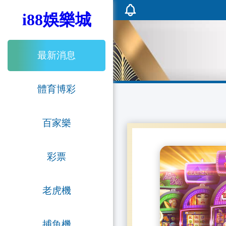
i88娛樂城
最新消息
體育博彩
百家樂
彩票
老虎機
捕魚機