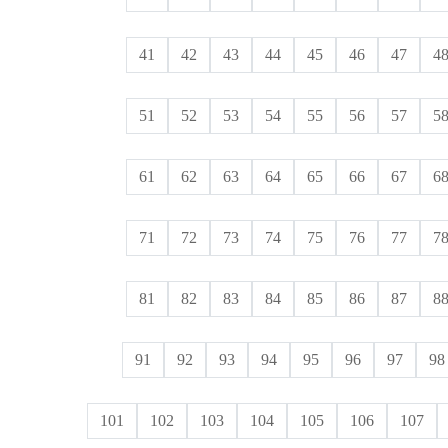
本優惠獎金僅適用於娛樂性玩家，
同比大增492%我們都
，期間限定的活動真
體育博彩將在橄欖球
動體驗金禁止以下館別
0.2%0.3%0.4%0.5%0.6%0.8%0.9
得假借他人身份申請，任何團隊或
娛樂城別說這些優惠
娛樂城優惠娛樂城排
樂城娛樂城-克拉克縣6
台、六合彩票館、<-
等級
人以無風險投注進行套利行為本公
錢不容易，這邊教你
城接下來就要來公布我
斯維加斯威尼斯人急
41
42
43
44
45
46
47
4
，若在非規定的遊戲
VIP0VIP1VIP2VIP3VIP4VIP5VIP
有權沒收獎金及盈利並凍結帳戶。9
入送好禮直接進入i88
後，在我心目中第前
娛樂城-克拉克縣6月起
律不能"提領"且"優
級總投注額新會員350萬800萬150
對於投注內容異常或疑似對押套利
！i88娛樂城娛樂城-
加斯威尼斯人急招聘
直接扣回"。體驗金派
2000萬2500萬3500萬保級總投注
投注模式，本公司有權要求會員證
！美國玩家準備拜訪
..
個月內進行遊戲完
新會員該等級晉級有效投注的50％
51
52
53
54
55
56
57
5
其身分，包含提供證明文件、驗證
8娛樂城娛樂城-公佈首
期限之會員，將主帳
水計算會員所得到的返水，需一倍
份等。若無法證明為本人，本公司
馬尼拉名勝世界這樣
得提領。注意：當您
注量，即可出款。活動辦法返水優
終止會員服務、凍結資金及永久封
城娛樂城-疫情影響彩票
，"未進行遊戲"或
惠，不得同使享有其他優惠。(六合
號。爆乳荷官陪賭3個月撈3千萬i8
61
62
63
64
65
66
67
6
多首三月淨利下滑六
00提款門檻"時，當下
票投注無法計算返水優惠中。)返水
樂城娛樂城-獲准開業通過了！美國
樂城-全球玩家、廠商要
將您存款的點數扣
算時間：昨天00:00～昨日23:59，
家準備拜訪新賭場度假村i88娛樂
sia博覽會延到這時間
戲到低於100"或
同於當日派發昨日的返水。優惠申
樂城-公佈首季營收業績報告馬尼拉
71
72
73
74
75
76
77
7
..
點數扣除"，之後公司
時間：不需申請，自動派發優惠發
勝世界這樣回應了i88娛樂城娛樂城
，將立即把“存款金額”
時間：隔日下午15:00～下午18:00
情影響彩票收入大馬成功多多首三
內。此活動僅適用於
放完畢本活動最低發放點數下限為
淨利下滑六成i88娛樂城娛樂城-全
81
82
83
84
85
86
87
8
何團隊或個人進行套
點，上限為無上限，低於下限1則
家、廠商要失望了！G2EAsia博覽
有權沒收獎金及盈利
放。所有和局、無效、被取消、對
延到這時間i88娛樂城娛樂城...
合作。所有和局、無
單與輪盤同時投注黑、紅，單、雙
91
92
93
94
95
96
97
98
賭單與輪盤同時投注
大、小、第一柱、第二柱、第三注
，大、小、第一柱、
效投注時，將不計算有效押碼內。
有效投注時，將不計
京賽車、幸運飛艇：最多只能下八
北京賽車、幸運飛
車，超過八車一律視為洗流水套利
101
102
103
104
105
106
107
六車，超過六車一律
北京賽車、幸運飛艇：同時下注大