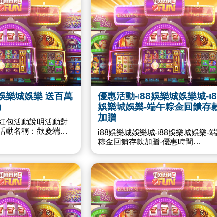
踏出第一步，來玩體
AirPodsPro５００萬送IPhone126
遊戲種類可以分為五
家符合排行榜資格，在活動期間所
覆的態度及效率來判
贏得豐富獎金。最低
８００萬送IPhone1264G１２０
樂2.體育現金版3.北京
的有效投注金額都會列入積分計算
優劣，雖然這樣是有
比例返還上限
送MacbookPro５０００萬送ｇｏ
子遊戲5.捕魚王以上五
中。積分計算為四捨五入到小數點
！不過一間公司若有
00活動流程1.註冊成為
ｒｏ９９９９萬送勞力士手錶※注
「完整」的娛樂城內
第二位。遊戲內設有積分排行榜供
客服團隊絕對會嚴加
存款(且不申請存款加
事項※1.於結算當日洽代理提出申
！那些最基本的遊戲
家查詢。排行榜僅計算，符合排行
款速度這幾年玩了10
第一張體育注單，僅限
將由審核人員完成審核後，於【隔
熟知的歐博、沙龍還
資格之有完成的回合數。2.遊戲內
，真的看到了太多利
【美棒】的【全場讓
10日】發放禮品。2.所有和局、無
等，都有許多經典遊
有積分排行榜供玩家查詢。系統會
例子了！幸運的贏了
該注單結果若為全輸，
效、被取消或對賭單將不計算有效
樂城不可或缺的遊戲
動更新排行榜。3.獎金將於
果被以帳號/下注異常
提交注單號申請【體
碼量內。3.同一帳戶/電話號碼/IP位
可的娛樂城也一定要
2021/06/14中午12:00前派發至會
甚至直接封鎖新手玩
保險返還】。活動詳情：
共享電腦/網路環境僅限一名會員申
戲。另外如果有免費
號，獎金10倍流水即可提款。4.參
下除了空歡喜一場之
8娛樂城娛樂 送百萬
優惠活動-i88娛樂城娛樂城-i8
未投注體育即符合活動
請，經查詢若為已申請過之帳戶/電
直播就更加分了！線
此優惠而造成的任何爭議或異議，
子的氣，可以說是得
金下注不計入首次投
動
號碼/IP位置/共享電腦/網路環境，
娛樂城娛樂-端午粽金回饋存
類涉及金錢的線上博
博保留此活動的最終解釋權。5.為
免這樣的情況，選擇
不限，注單日期需為
去申請資格。4.娛樂城有權對違背
加贈
靠、效率及熱忱服務
證優惠活動的正常進行，任何形式
拖拉，並且有高度信
紅包活動說明活動對
:00:00之後。下注當日需
騙、套利、攻擊單或利用規則條款
是非常重要的。對我而
非正規投注，非正規存提款，及申
非常重要的了！相信
活動名稱：歡慶端午
i88娛樂城娛樂城-i88娛樂城娛樂-
以上且不申請存款加贈
行無風險非法獲利者嚴格監控。本
度不只影響我的遊戲
資料的姓名/電話/信箱/銀行帳戶/IP
想當冤大頭對吧！怎
：2021.06.12-
粽金回饋存款加贈-優惠時間
下注【籃球】和【美
司將保留無限期審核及扣回優惠以
這間娛樂城的公信
為真實且唯一，如有發現虛假資料
樂城?網路上這麼多家
4活動詳情：全天不定時發
2021/6/11~6/20優惠內容端午佳節
讓球】玩法。3.娛樂
更改活動截止日期及修改活動規章
有各自的門面，看來
取消優惠及盈利。6.本優惠獎金僅
想要搏取新手玩家們
開搶，每人每天可參
通博粽金回饋，活動期間存款享有
獎金、返水獎金、體
彩金最終審核之權利。贏得彩票高
戲網站做得精美，優
用於娛樂性玩家，不得假借他人身
當然就是要祭出各種
法：何時發紅包紅包
25%獎金加贈，獎金最高3888。活
送獎金...等非存款
博彩收入同比大增492%我們都是
代表著這間娛樂城的
申請，任何團隊或個人以無風險投
手玩家們了！根據我
3點紅包第二波每天8
存款加贈比例最低申請存款金額優
體育注單，將不符合
撐過贏得娛樂城別說這些優惠還不
開始在一間娛樂城投
進行套利行為本公司有權沒收獎金
，娛樂城的優惠活動
波每天15點-17點紅
上限投注倍數端午粽金回饋存款加
任何串關注單、大小、
夠！想賺快錢不容易，這邊教你這
試探的問客服一些基
盈利並凍結帳戶。7.對於投注內容
註冊金、儲值金、返
點-20點紅包第五波每
25%10003,88828投注要求計算(
、走地、滾球...等
招娛樂城登入送好禮直接進入i88
回覆的態度及效率來
常或疑似對押套利之投注模式，本
引新手玩家們加入的
活動規則：活動時間：北
金額+優惠獎金)X投注倍數=投注要
的賽事、賠率低於0.7
城娛樂城...
的優劣，雖然這樣是
司有權要求會員證明其身分，包含
不開這幾項要素。不
月12日-6月14日。紅
範例：會員A存款1,000並申請本優
之注單將不符合申請