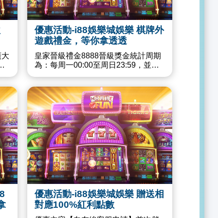
款
優惠活動-i88娛樂城娛樂 棋牌外
遊戲禮金，等你拿透透
廣大
皇家晉級禮金8888晉級獎金統計周期
熱
為：每周一00:00至周日23:59，並於
動
隔周一由系統統計派發每周一系統將
饋
會自動統計玩家有效投註額及星級情
金
況，晉級獎金將於18:00前添加到賬，
唷
晉級獎金可隨時申請提款，也可以選
送
擇繼續投注遊戲。若是當周已達成條
件，下周流水須達到一半的條件方能
流
保級，如果未達成一半流水條件，將
活
會下降一星級，例如:A會員在這周單
即
廳流水300萬，可晉升成3星會員，則
洽
下周須達成單廳流水100萬，方可維持
後
3星級，若低於100萬，將會掉至2星
棄
級....依此類推同一會員同一周只享受
存
能一次晉級獎金，如客戶最高升級6星
8
優惠活動-i88娛樂城娛樂 贈送相
同
級，可享受6星級對應獎金，不能同時
現
拿
享受5星級對應獎金。如果通過調查，
對應100%紅利點數
，
根據娛樂城的判斷，如玩家（們）合