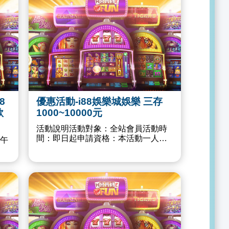
4G
開獎末碼』連續過關7關、贈送彩金
權,&彩票及棋牌遊戲之投注不予計算
有
０萬
750,000分。『需特別注意:投注必須
優惠流水量5.此優惠不得與其他優惠
ｇｏ
15,000分以上』活動2：『本期開獎末
一併申請。6·領取完優惠，當帳號內
後
意
碼』連續過關6關、贈送彩金
點數遊玩到低於10點時，則取消優惠
玩
請，
3,000,000分。『特別注意:投注必須
限制出款碼量。贏得彩票高招博彩收
榜
月
60,000活動3：『本期開獎末碼』連續
入同比大增492%我們都是靠這撐過贏
設
過關5關、贈送彩金5,000,000分。
得娛樂城別說這些優惠還不夠！想賺
自
洗
『需特別注意:投注必須100,000分以
快錢不容易，這邊教你這幾招娛樂城
置/
上』活動4：『本期開獎末碼』連續過
登入送好禮直接進入i88娛樂城娛樂
員帳
關4關、贈送彩金7,500,000分。『特
城...
與
8
優惠活動-i88娛樂城娛樂 三存
話
別注意:投注必須150,000分以上』1.以
通
將失
款
上遊戲只要當天任得到兩種娛樂城遊
1000~10000元
保
欺
戲類型彩金，彩金*2加倍贈送，歡迎
的
活動說明活動對象：全站會員活動時
進
自認是高手的您來參加我們的彩金爭
請
間：即日起申請資格：本活動一人限
端午
公
奪賽。＊比喻：JD168會員得到遊戲
須
制申請一次；獲得優惠點數前，請勿
及
１彩金與遊戲３彩金加起來共
將
進行館內的遊戲轉點及遊戲。活動辦
，
和
5,750,000萬分。《等於加送
適
法：方案存款金額優惠優惠上限流水
招
11,500,000萬分》優惠規則與條款：●
份
倍數三存1000~10000元250~2500元
動
靠這
所有優惠點數以新台幣(NTD)：點數
注
2500元18流水計算(存款金額+優惠)X
惠
=1：1為結算金額，以台北時間為計時
及
流水倍數=流水要求，例:再存
贈
幾
區間。●每位玩家、每戶、每一住址、
異
(1000+250)x18=22500活動辦法獲得
存款
娛樂
每一電子信箱地址、每一電話號碼、
公
優惠點數前，請勿進行館內的遊戲轉
求
相同付款方式及IP地址只能享有一次
提
點及遊戲。本活動一人限制申請一
優惠；若會員有重複申請賬號行為，