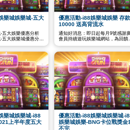
8娛樂城娛樂城-五大
優惠活動-i88娛樂城娛樂 存
10000 送高背流水
城-五大娛樂優惠分析
通知好消息：即日起每月9號感謝
城-五大娛樂城優惠分析
會員持續遊玩娛樂城網站，為回饋
評價的幾個要素，對
情支持，推出一個月一次的會員活
條件大約分成以上五
會員日的每筆存款都可申請儲值回
跟新手玩家們談談為
金，使用指定收款帳戶入款，回饋
評選娛樂城優惠的主
更高達20%呢！限時優惠快來領取
惠活動2.安全性3.遊戲
~~~~~活動內容：存款10000以上
金流出款速度優惠遊戲種
20%，20倍流水.舉例：存款金額
要求就是一定要多！
10000，返利20%，優惠金2000，
多家遊戲品牌的娛樂
水量為:(10000+2000)*20=240000
在同一個網站就玩到
動條件：此活動需存款10000以上
絕對會是大家的第一
有申請資格在【存款後未投注前】
最基本要有的遊戲種
客服申請即可享有優惠，若是存款
1.捕魚王2.真人百家
未洽客服申請且投注，視為自動放
.體育球版5.北京賽車&
申請資格金額不可累計，均以單筆
娛樂城娛樂城-i88
優惠活動-i88娛樂城娛樂城-i8
戲是公認「完整」的
款計算優惠此活動該筆存款，不可
定要有的遊戲！那些
021上半年度五大
時與其他優惠共享注意事項：若發
娛樂城娛樂-BNG卡位戰獎金
牌，比如新手玩家們
有套利客戶不誠實獲取盈利之行為
不完