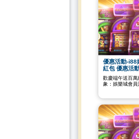
趣。現在就勇敢
中最基本要有的
問題，從客服回
育，力保不失，
種，1.真人百家
斷這間娛樂城的
負盈利金額返還
賽車/賓果4.電
點偏頗的方式啦
1000100%10
種遊戲是我認為
好的管理方式，
會員2.投注當天
一定要有的遊戲
訓練的！金流出
贈優惠)後下注
品牌，比如大家
幾間娛樂城下來
下注【籃球】或
有RTG電子等
用娛樂城詐騙的
球】玩法。3.
戲，是我遊玩娛
高額的彩金，結
聯繫線上客服並
廠牌，會讓我認
為由拒絕出款，
育首投100%
代理這幾家的遊
家們的帳號，這
優惠活動-i8
1.會員帳號從
影城跟線上賽事
外，還要受一肚
資格(使用體驗
紅包 優惠活
上百家樂客服這
不償失！為了避
注)，註冊日期
弈平台，擁有可
金流出款速度不
歡慶端午送百萬
2021/05/200
的24小時客服
譽的娛樂城就是
象：娛樂城會員
單筆存款1000
言客服的服務態
新手玩家們也不
送百萬紅包活動時間
優惠。2.僅限
體驗，更代表著
麼選擇安全的娛
2021.06.1
棒】單式【全場
力，各行各業都
娛樂城在競爭，
紅包，投注即可
城存款加贈優惠
娛樂城不只要遊
好的第一印象，
與一次。活動辦
驗金、優惠活動贈
質的客服團隊也
優惠活動來搶新
第一波每天0點-
之點數所下注之
形象。所以在我
們這幾年看下來
點-14點紅包第三
申請資格。4.
注前，也會先去
大概就那幾種：
包第四波每天18
單雙、獨贏、平局
本問題，從客服
水活動。能夠吸
天21點-23點
下注方式，取消
判斷這間娛樂城
娛樂城優惠都離
京時間2021年6
之投注，及對壓