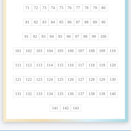
數十億，回台時忘記申報超帶上千萬現金，被海關扣
押沒收只見戴子郎輕鬆說出easycomeeasygo，能夠
71
72
73
74
75
76
77
78
79
80
這麼海派想必賺錢一定有他的一套模式，而他使用的
就是遊戲返水套利的方法，任何一家賭場或者娛樂城
81
82
83
84
85
86
87
88
89
90
也會提供遊戲過程中給予返水(俗稱退水)，意思就是
下注遊戲後不論輸贏會退幾%的現金給玩家，而這種
模式只要在有效洗碼量打得越多，在不要輸的情況下
91
92
93
94
95
96
97
98
99
100
就能把利潤給套出來，百家樂最常見的方式就是兩頭
都下注，創造高額洗碼量轉換出高額返水現金，假設
返水是0.2%，也就是千分之零點二，如果把有效洗
101
102
103
104
105
106
107
108
109
110
碼量放大10億的話，在不輸錢的情況就是穩賺200
萬，毫無風險的情況下賺一般上班族都無法達到的金
111
112
113
114
115
116
117
118
119
120
額是不是很誘人呢?3.球版打水套利 打水原始意義
是利用兩個盤口間賠率不同而產生的套利行為，打水
的「水」指的是投注手續費，就是一般俗稱的水錢，
121
122
123
124
125
126
127
128
129
130
運動博弈，無論是運彩或地下球版，水錢並非額外徵
收，而是直接反應在該場比賽的賠率。 介紹打水方
131
132
133
134
135
136
137
138
139
140
法前我們要先有一個基礎的認知，高於1的賠率，並
非任何一種打水方式能夠成立的必備因素，即便是最
原始的利用盤口不同、賺取這兩個不同盤口間的賠率
141
142
143
差，也可以透過投注籌碼的調整來完成打水，例如在
A盤口投注1000元，在B盤口投注1100元。-i88娛樂
城娛樂城-FB粉絲專頁-影片*/--立即真錢遊戲--/*-- 其
他人都在看:●再賣美高梅國際持股套利何超瓊背後打