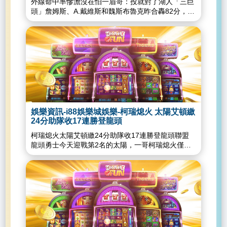
外線命中率慘澹沒在怕一眉哥：投就對了湖人「三巨
容兩大將薛哲（MaxScherzer）、席格
為什麼賭場對百家樂又愛又怕？●為什麼賭場對百家
頭」詹姆斯、A.戴維斯和魏斯布魯克昨合轟82分，但
（CoreySeager）都在今天琵琶別抱，簽下哈德森也
樂又愛又怕？●如何選擇優質線上娛樂城?通博娛樂城
老毛病再犯，險些浪費巨大領先，耗費一番手腳才以
算是彌補牛棚多數成員包括簡森
HOYA娛樂城眾發娛樂城贏家娛樂城i88娛樂城娛樂城
110：106險勝東部排名倒數第2的活塞，勝率重返5
（KenleyJansen）、凱利（JoeKelly）、克納貝爾
金合發娛樂城博馬娛樂城九州娛樂城THA-九州娛樂
成。湖人明星前鋒「一眉哥」A.戴維斯
（CoreyKnebel）都成自由身後的空缺，這筆簽約也
LEO-九州娛樂i88娛樂城通博娛樂城娛樂城-AV影城
（AnthonyDavis）本季外線投籃命中率慘澹，尤其是
是道奇休賽季繼網羅希尼（AndrewHeaney）後的第
現金版娛樂城出款娛樂城 相關品牌介紹:參閱《你不
在三分外線，僅有20.5％。A.戴維斯受訪時表示，低
二筆操作。相關博彩論壇:一樂娛樂城fun1.cc-i88娛
可不知的娛樂城的專業名詞》，拉近你與娛樂城的距
迷的外線手感不會影響他出手的決心，「只要有空
樂城娛樂城-FB粉絲專頁-影片*/--立即真錢遊戲--/*影
離！雪梨X 簡丹 i88娛樂城娛樂城...
檔，我就會投籃。」A.戴維斯本季迄今出賽共21場，
片教學-手機:免費領取-首存1,000送1,000--123-
繳出場均24.2分、10.1籃板、3.0助攻、2.3阻攻的表
1766.ws情色裸聊其他人都在看:【1766.ws】一起聊
現，整體投籃命中率51.7%，包含兩分球命中率
聊高端老司機!全新上線囉!【1766.ws】註冊儲值完
55.7%、外線命中率只有20.5%，美媒日前更計算出
整教學老司機!”台灣博彩玩家交流專區●現金版跟信用
娛樂資訊-i88娛樂城娛樂-柯瑞熄火 太陽艾頓繳
在聯盟本季跳投超過150次的56位球員之中，A.戴維
版很多要怎麼選擇才好?●為什麼賭場對百家樂又愛又
24分助隊收17連勝登龍頭
斯的命中率是全聯盟最低，顯見本季外線手感十分欠
怕？●為什麼賭場對百家樂又愛又怕？●如何選擇優質
柯瑞熄火太陽艾頓繳24分助隊收17連勝登龍頭聯盟
佳。「我不會停止投三分球，無論有沒有投進，」A.
線上娛樂城?通博娛樂城HOYA娛樂城眾發娛樂城贏
龍頭勇士今天迎戰第2名的太陽，一哥柯瑞熄火僅拿
戴維斯對此回應，因為自己要幫隊友拉出進攻空間，
家娛樂城i88娛樂城娛樂城金合發娛樂城博馬娛樂城
下12分，反觀太陽多點開花，艾頓進帳全隊最高24
讓戰術順利執行，若大家都站在外面，他就會改打禁
九州娛樂城THA-九州娛樂LEO-九州娛樂i88娛樂城通
分、11籃板，最終太陽就以104：96擊敗勇士，收下
區。湖人總教練沃格爾（FrankVogel）認為子弟兵的
博娛樂城娛樂城-AV影城現金版娛樂城出款娛樂城 相
17連勝，目前和勇士同以18勝3負，並列聯盟第1。
低潮不會持續太久，「他只是投籃手感有點冰冷，我
關品牌介紹:參閱《你不可不知的娛樂城的專業名
勇士近期拉出一波7連勝，開季至今戰績18勝2負，
對他有信心，球隊也需要他在禁區積極進攻籃框，他
詞》，拉近你與娛樂城的距離！雪梨X 簡丹 i88娛樂
位居龍頭，為2015-16球季之後的最佳開局，也成為
的跳投手感會隨著時間而改善的」沃格爾說道。相關
城娛樂城...
本季奪冠熱門勁旅；太陽近期則是拉出一波16連勝，
博彩論壇:一樂娛樂城fun1.cc-i88娛樂城娛樂城-FB粉
賽前僅以1場勝差緊追在勇士之後。勇士首節在波爾
絲專頁-影片*/--立即真錢遊戲--/*影片教學-手機:免費
（JordanPoole）獨拿16分帶領下，取得3分小幅領
領取-首存1,000送1,000--123-1766.ws情色裸聊其他