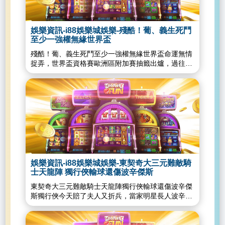
基奇籃下對抗，大莫里斯似乎認為約基奇動作稍大，
fun1.cc-i88娛樂城娛樂城-FB粉絲專頁-影片*/--立即
娛樂LEO-九州娛樂i88娛樂城通博娛樂城娛樂城-AV
而裁判並沒有響哨，他在約基奇抓籃板推進時上前推
真錢遊戲--/*影片教學-手機:免費領取-首存1,000送
影城現金版娛樂城出款娛樂城 相關品牌介紹:參閱
了對方一把，氣急敗壞的約基奇隨後從背後用力衝
1,000--123-1766.ws情色裸聊其他人都在看:
《你不可不知的娛樂城的專業名詞》，拉近你與娛樂
娛樂資訊-i88娛樂城娛樂-殘酷！葡、義生死鬥
撞，讓大莫里斯重摔倒地，最後兩人都被驅逐出場。
【1766.ws】一起聊聊高端老司機!全新上線囉!
城的距離！雪梨X 簡丹 i88娛樂城娛樂城...
至少一強權無緣世界盃
然而賽後約基奇兄弟和莫里斯兄弟間卻在網路上隔空
【1766.ws】註冊儲值完整教學老司機!”台灣博彩玩
殘酷！葡、義生死鬥至少一強權無緣世界盃命運無情
交火，大莫里斯的雙胞胎弟弟小莫里斯
家交流專區●現金版跟信用版很多要怎麼選擇才好?●
捉弄，世界盃資格賽歐洲區附加賽抽籤出爐，過往兩
（MarcusMorris）先在推特上嗆約基奇「要撞就等我
為什麼賭場對百家樂又愛又怕？●為什麼賭場對百家
屆歐洲盃冠軍勁旅葡萄牙、義大利居然分在同組，代
哥轉過身來再撞。記住了」，不過。當時約基奇的兩
樂又愛又怕？●如何選擇優質線上娛樂城?通博娛樂城
表其中至少1隊無緣明年卡達世界盃32強，殘酷結局
位哥哥也特地辦了推特帳號，表示威脅將會保護弟
HOYA娛樂城眾發娛樂城贏家娛樂城i88娛樂城娛樂城
引發球迷熱議。淪落至附加賽的12隊，分3組進行單
弟，不讓別人欺負他，之後媒體更爆料約基奇的哥哥
金合發娛樂城博馬娛樂城九州娛樂城THA-九州娛樂
敗淘汰賽，爭取歐洲區最後3席，A組為蘇格蘭、烏克
們已經買好明天熱火主場的門票，要就近觀戰。今天
LEO-九州娛樂i88娛樂城通博娛樂城娛樂城-AV影城
蘭、威爾士、奧地利；B組為俄羅斯、波蘭、瑞典、
在接受《邁阿密先驅報》訪問被問到這件事時，熱火
現金版娛樂城出款娛樂城 相關品牌介紹:參閱《你不
捷克；被視為「死亡之組的」C組，包括義大利、北
精神領袖哈斯倫正氣十足地表示，這件事應該要告一
可不知的娛樂城的專業名詞》，拉近你與娛樂城的距
馬其頓、葡萄牙、土耳其。由於葡、義身為種子，首
段落了，「那件事跟我無關，老兄。我們就只是想打
離！雪梨X 簡丹 i88娛樂城娛樂城...
輪不會直接強碰，分別對上土耳其、北馬其頓，勝出
一場球賽，一直有人跟我說約基奇的哥哥們會買票來
2隊再交手，爭奪2022年世界盃門票，葡萄牙名將C.
看比賽。他們最好別惹事，邁阿密是我的城市，是我
羅納度（CristianoRonaldo）能否成為史上第4位出
的地盤。」而哈斯倫過去就對約基奇讚譽有佳，曾直
娛樂資訊-i88娛樂城娛樂-東契奇大三元難敵騎
戰5屆世界盃的傳奇球星？答案明年3月底揭曉，對此
言對方是一位很棒的球員，也很欣賞他在場上的表
士天龍陣 獨行俠輸球還傷波辛傑斯
葡國總教練桑托斯（FernandoSantos）信心滿滿
現，說他是個非常好的人，因此他也重申熱火這邊不
東契奇大三元難敵騎士天龍陣獨行俠輸球還傷波辛傑
說：「現在沒必要談義大利，我們必須先專注擊敗土
會有人傷害約基奇，「你們（約基奇哥哥們）買票做
斯獨行俠今天賠了夫人又折兵，當家明星長人波辛傑
耳其。」至於義國名帥曼奇尼（RobertoMancini）則
什麼？想來幹什麼？這是我的城市，什麼事都不會發
斯（KristapsPorzingis）第3節扭傷右腳踝退場，雖
回應：「抽籤結果不好，這些都是一戰定生死的比
生，不會有事的。你們就來享受比賽，然後乖乖回
然東契奇（LukaDoncic）繳出25分大三元，但一人
賽，總會遭遇困難和壓力。我們能打進世界盃嗎？我
家。沒有人去惹你弟弟。我們就是來打球的。」相關
難敵眾拳，騎士天龍陣發威，J.艾倫（JarrettAllen）