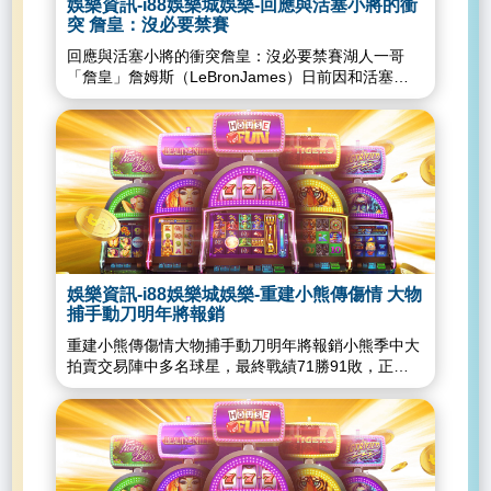
娛樂資訊-i88娛樂城娛樂-回應與活塞小將的衝
突 詹皇：沒必要禁賽
回應與活塞小將的衝突詹皇：沒必要禁賽湖人一哥
「詹皇」詹姆斯（LeBronJames）日前因和活塞史
都華（IsaiahStewart）發生衝突，雙方遭到禁賽，而
詹姆斯終於對衝突事件做出回應，除了聲明自己不是
故意傷害對方，也表示他支持當下裁判將兩人驅逐，
但卻認為自己沒有被禁賽的必要。日前活塞與湖人之
戰中，詹姆斯和史都華為搶罰球籃闆卡位，但詹姆斯
不慎擊中史都華臉部，受傷的史都華要找詹姆斯算
帳，因而發生衝突，賽後聯盟做出懲處，史都華因侵
略性地衝向詹姆斯，將場上的衝突升級，有違運動道
德，遭受禁賽2場處分，而詹姆斯則是打中史都華挑
起衝突，出戰尼克遭禁賽。經過幾天沉澱，詹姆斯終
娛樂資訊-i88娛樂城娛樂-重建小熊傳傷情 大物
於出面回應那天的衝突，他告訴美媒：「我認為驅逐
捕手動刀明年將報銷
出場是有必要的，因為在那之後有可能會發生激烈衝
重建小熊傳傷情大物捕手動刀明年將報銷小熊季中大
突，你知道的，畢竟當時仍在比賽中，球迷們也傳來
拍賣交易陣中多名球星，最終戰績71勝91敗，正式
興奮的情緒，因此發生些甚麼事情的可能性相當高。
進入重建，但他們近日卻迎來一項利空，農場大物捕
但停賽，我認為沒有必要。」接著詹姆斯也還原衝突
手阿瑪雅（MiguelAmaya）將進行手肘韌帶置換手術
爆發的始末，「Isaiah（史都華）那時候有點失去平
（TommyJohnSurgery），預計缺席明年賽季。小熊
衡，他的手肘將我的手臂抬起，我試圖將手從他的手
在大甩賣後，2016年冠軍核心只剩下明星捕手康崔
臂往下移開，當我這麼做時，他失去了平衡，然後你
拉斯（WillsonContreras），他和阿瑪雅也是隊上40
知道的，我手的側面就擦傷了他的臉。」「當下我馬