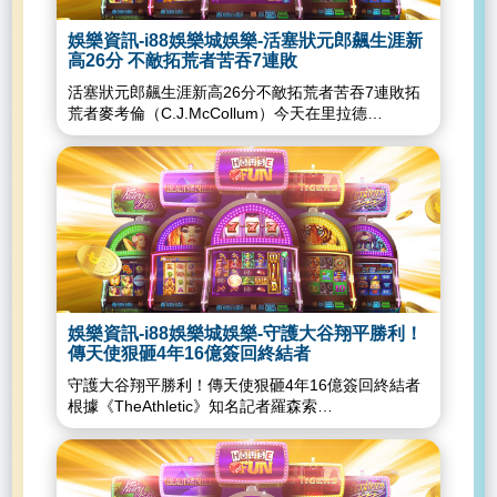
先，太陽則是靠著克勞德（JaeCrowder）發揮緊咬
人都在看:【1766.ws】一起聊聊高端老司機!全新上
對手。雖然太陽射手布克（DevinBooker）在第2節
線囉!【1766.ws】註冊儲值完整教學老司機!”台灣博
娛樂資訊-i88娛樂城娛樂-活塞狀元郎飆生涯新
因腿傷退場，但太陽進攻多點開花，前3節打完反倒
彩玩家交流專區●現金版跟信用版很多要怎麼選擇才
高26分 不敵拓荒者苦吞7連敗
以2分超前。勇士在決勝節沒能控制失誤，太陽把握
好?●為什麼賭場對百家樂又愛又怕？●為什麼賭場對
活塞狀元郎飆生涯新高26分不敵拓荒者苦吞7連敗拓
機會，終場前3分鐘以一波5：1攻勢，將領先擴大到
百家樂又愛又怕？●如何選擇優質線上娛樂城?通博娛
荒者麥考倫（C.J.McCollum）今天在里拉德
7分差；幸運之神也沒站在勇士這邊，波爾在決勝關
樂城HOYA娛樂城眾發娛樂城贏家娛樂城i88娛樂城娛
（DamianLillard）不在時挺身而出，單場28分率隊
頭一次三分球出手後，球在籃框轉了一圈又彈出，讓
樂城金合發娛樂城博馬娛樂城九州娛樂城THA-九州
終止三連敗，同時也賞了活塞7連敗。拓荒者此役先
勇士失去追趕的機會，只能眼看對手拿下17連勝。太
娛樂LEO-九州娛樂i88娛樂城通博娛樂城娛樂城-AV
發球員五缺二，里拉德因肌腱病變缺陣、N.鮑威爾
陽今有5人得分上雙，中鋒艾頓（DeandreAyton）繳
影城現金版娛樂城出款娛樂城 相關品牌介紹:參閱
（NormanPowell）右股四頭肌挫傷，主力替補雷托
出全隊最高24分、11籃板，保羅挹注15分、11助
《你不可不知的娛樂城的專業名詞》，拉近你與娛樂
（NassirLittle）左腳踝扭傷，西蒙斯
攻；勇士波爾貢獻28分，柯瑞（StephenCurry）此
城的距離！雪梨X 簡丹 i88娛樂城娛樂城...
（AnferneeSimons）與史尼爾（TonySnell）兩人頂
仗熄火，三分球14投僅3中，進帳12分，加上勇士全
替先發，前者拿下12分，後者則有9分4籃板進帳此
隊發生22次失誤，種下敗因。相關博彩論壇:一樂娛
役拓荒者另一個亮點是從板凳出發的麥雷莫
樂城fun1.cc-i88娛樂城娛樂城-FB粉絲專頁-影片*/--
（BenMcLemore），他砍下17分，是全隊得分次高
立即真錢遊戲--/*影片教學-手機:免費領取-首存1,000
的球員。拓荒者今天在主場沒有碰上太大的威脅，只
送1,000--123-1766.ws情色裸聊其他人都在看:
娛樂資訊-i88娛樂城娛樂-守護大谷翔平勝利！
在首節一度被活塞超前3分，整場比賽拓荒者輕鬆
【1766.ws】一起聊聊高端老司機!全新上線囉!
傳天使狠砸4年16億簽回終結者
打，最大領先達26分，終場以18分差輕鬆止敗，輸
【1766.ws】註冊儲值完整教學老司機!”台灣博彩玩
守護大谷翔平勝利！傳天使狠砸4年16億簽回終結者
球的活塞吞下7連敗，本季在客場僅2勝9敗。活塞今
家交流專區●現金版跟信用版很多要怎麼選擇才好?●
根據《TheAthletic》知名記者羅森索
天最大的亮點是狀元郎坎寧安
為什麼賭場對百家樂又愛又怕？●為什麼賭場對百家
（KenRosenthal）爆料，天使接近以4年約簽回終結
（CadeCunningham），他以13投10中，三分球7投
樂又愛又怕？●如何選擇優質線上娛樂城?通博娛樂城
者伊格雷西亞斯（RaiselIglesias）。大聯盟記者摩洛
5中的高中命率砍下生涯新高26分，外帶7籃板3火
HOYA娛樂城眾發娛樂城贏家娛樂城i88娛樂城娛樂城
西（JonMorosi）點出合約細節，指出天使是以4年
鍋，中鋒史都華（IsaiahStewart）15分14籃板拿下
金合發娛樂城博馬娛樂城九州娛樂城THA-九州娛樂
5800萬美元（約新台幣16億）將伊格雷西亞斯給留
雙十。相關博彩論壇:一樂娛樂城fun1.cc-i88娛樂城
LEO-九州娛樂i88娛樂城通博娛樂城娛樂城-AV影城