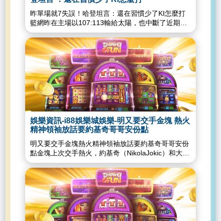
（MarcusSemien）、梅茲（StevenMatz）都成為自
時，這位在紐約擁有6年生涯的投手想了一下後選了
昨單場就7失誤！哈登坦言：還在習慣少了KI怎麼打
由球員，如今先簽下高斯曼保有競爭力。三屆塞揚強
柯瑞亞，「因為他說基特不值得拿金手套，對我來
籃網昨在主場以107:113輸給太陽，也中斷了近期的
投薛哲（MaxScherzer）在本季成為自由球員，目前
說，這個說法有一點荒謬。」相關博彩論壇:一樂娛
4連勝，布魯克林大軍昨單場出現高達20次失誤，明
未來的動向尚未明確，不過根據今日美媒的消息指
樂城fun1.cc-i88娛樂城娛樂城-FB粉絲專頁-影片*/--
星後衛哈登（JamesHarden）一人就獨攬7次，比賽
出，薛哲去哪隊的答案即將揭曉，將可能會在勞資協
立即真錢遊戲--/*影片教學-手機:免費領取-首存1,000
末段甚至還直接遭主場藍網球迷噓聲伺候，賽後受訪
議到期前做出決定。大聯盟記者海曼
送1,000--123-1766.ws情色裸聊其他人都在看:
時他坦言自己還調整少了厄文（KyrieIvring）之後的
（JonHeyman）在推特上指出，大咖先發自由球員
【1766.ws】一起聊聊高端老司機!全新上線囉!
角色轉換。哈登昨在對上太陽一役，繳出12分、13
薛哲預期將在大聯盟勞資協議（CBA）到期前，對未
【1766.ws】註冊儲值完整教學老司機!”台灣博彩玩
籃板、14助攻的「大三元」成績單，然而他全場15
來做出決定，勞資協議將於美東時間12月1日的晚上
家交流專區●現金版跟信用版很多要怎麼選擇才好?●
投僅4中、三分球6投0中，還發生高達7次失誤，糟
11點59分到期，因此過不久後答案即可揭曉。另外
為什麼賭場對百家樂又愛又怕？●為什麼賭場對百家
糕表現連自家球迷都看不下去，末節報以噓聲伺候。
海曼也指出目前的追求者有道奇、天使、巨人以及大
樂又愛又怕？●如何選擇優質線上娛樂城?通博娛樂城
賽後談到自己的失誤問題時，哈登表示自己在細節上
都會，不過海曼也補充大都會雖積極追求薛哲，但若
HOYA娛樂城眾發娛樂城贏家娛樂城i88娛樂城娛樂城
並沒有做好，也坦言在自己還在調整缺少厄文後，該
是薛哲傾向留在加州，那大都會可能會將把目標鎖定
金合發娛樂城博馬娛樂城九州娛樂城THA-九州娛樂
娛樂資訊-i88娛樂城娛樂-明又要交手金塊 熱火
怎麼在得分和組織攻勢上找到平衡點。「我就是細節
在另一名強投高斯曼（KevinGausman）身上。相關
LEO-九州娛樂i88娛樂城通博娛樂城娛樂城-AV影城
精神領袖放話要約基奇哥哥安份點
沒有做好，這真的不是很好，過去幾週我們都沒發生
博彩論壇:一樂娛樂城fun1.cc-i88娛樂城娛樂城-FB粉
現金版娛樂城出款娛樂城 相關品牌介紹:參閱《你不
明又要交手金塊熱火精神領袖放話要約基奇哥哥安份
過這樣的問題，」哈登在受訪時說道，「我正在努力
絲專頁-影片*/--立即真錢遊戲--/*影片教學-手機:免費
可不知的娛樂城的專業名詞》，拉近你與娛樂城的距
點金塊上次交手熱火，約基奇（NikolaJokic）和大莫
思考要怎麼在調配得分和組織的平衡，我在試著搞清
領取-首存1,000送1,000--123-1766.ws情色裸聊其他
離！雪梨X 簡丹 i88娛樂城娛樂城...
里斯（MarkieffMorris）爆衝突，兩人遭驅逐出場，
楚什麼時候該要挺身而出得分，甚麼時候又該為自己
人都在看:【1766.ws】一起聊聊高端老司機!全新上
但賽後卻引發約基奇兄弟和莫里斯兄弟卻隔空交火，
創造機會，老實說這真的有點困難，但我正在設法把
線囉!【1766.ws】註冊儲值完整教學老司機!”台灣博
明雙方又要碰頭，熱火精神領袖「UD」哈斯倫
它弄清楚。」主帥奈許（SteveNash）賽後也為子弟
彩玩家交流專區●現金版跟信用版很多要怎麼選擇才
（UdonisHaslem）也放話，希望約基奇的哥哥們來
兵緩頰，說道：「對哈登來說那是非常艱難的一晚，
好?●為什麼賭場對百家樂又愛又怕？●為什麼賭場對
熱火主場看球時安份一點。台灣時間11月9日金塊在
他出現了一些失誤，也沒有得到出手的好機會，但這
百家樂又愛又怕？●如何選擇優質線上娛樂城?通博娛
主場迎戰熱火，決勝節一哥約基奇卻與熱火大莫里斯
也就是我們得成長的一部分，我們在努力為他找到能
樂城HOYA娛樂城眾發娛樂城贏家娛樂城i88娛樂城娛
爆發衝突，2分44秒艾德巴約（BamAdebayo）與約
有效得分的方法。」相關博彩論壇:一樂娛樂城
樂城金合發娛樂城博馬娛樂城九州娛樂城THA-九州