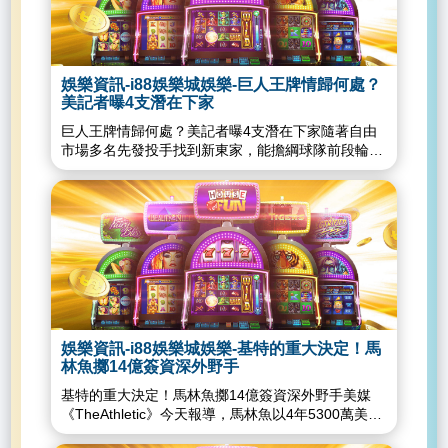
人名單中唯二的捕手，他的合約將在明年賽季到期，
上就察覺自己碰觸到他頭部的某個位置，所以我過去
假若球團未開出延出合約，一般預料他可能在下季交
向他道歉，然後很明顯的，之後發生的事你們就看到
易大限前被送往其他球隊，以讓阿瑪雅接班，不過意
了，」詹姆斯再次重申這完全是一樁意外，「我絕對
外傷情打亂整個如意算盤。阿瑪雅名列小熊農場系統
不是那種類型（骯髒）的球員，我討厭看到這種事和
中第6號新秀，並曾入選聯盟百大新秀，守備更有60
衝突升級後的一切。」而詹皇也表示對尼克之戰被禁
娛樂資訊-i88娛樂城娛樂-巨人王牌情歸何處？
分的高評價，不過他本季因傷所困，僅出賽23場，繳
賽讓他相當扼腕，「那是麥迪遜花園廣場啊！是全世
美記者曝4支潛在下家
出打擊率2成15、1轟、13分打點，加上去年縮水賽
界我喜歡的球場，最喜歡在那裡打球了，我一直很期
巨人王牌情歸何處？美記者曝4支潛在下家隨著自由
季停賽，他將面臨到近3年出賽不到30場的窘境，這
待這場比賽，但是事情就是這樣發生了...」相關博彩
市場多名先發投手找到新東家，能擔綱球隊前段輪值
也將影響他的未來養成。雖然手肘韌帶置換手術多半
論壇:一樂娛樂城fun1.cc-i88娛樂城娛樂城-FB粉絲專
的人選越來越少，右投高斯曼（KevinGausman）的
發生在投手身上，但過去也有多名捕手曾動過這類手
頁-影片*/--立即真錢遊戲--/*影片教學-手機:免費領取-
去向也引發外界關注。大聯盟記者摩洛西
術，包括今年全壘打王培瑞茲（SalvadorPerez）、
首存1,000送1,000--123-1766.ws情色裸聊其他人都
（JonMorosi）就提到，包括水手、天使、藍鳥和母
阿諾德（Travisd’Arnaud）、資深鐵捕威特斯
在看:【1766.ws】一起聊聊高端老司機!全新上線囉!
隊巨人都對他抱持強烈興趣。高斯曼近2個球季都待
（MattWieters）都曾有過經驗，一般預料需要1年的
【1766.ws】註冊儲值完整教學老司機!”台灣博彩玩
在巨人，並在今年繳出生涯年，33場先發共拿下14
復健時間。相關博彩論壇:一樂娛樂城fun1.cc-i88娛
家交流專區●現金版跟信用版很多要怎麼選擇才好?●
勝6敗、防禦率2.81，首度獲選明星賽，季中甚至一
樂城娛樂城-FB粉絲專頁-影片*/--立即真錢遊戲--/*影
為什麼賭場對百家樂又愛又怕？●為什麼賭場對百家
度被看好有機會問鼎國聯塞揚獎，不過他在球季後段
片教學-手機:免費領取-首存1,000送1,000--123-
樂又愛又怕？●如何選擇優質線上娛樂城?通博娛樂城
表現下滑，最後票選僅排第6。但各隊想要爭奪高斯
1766.ws情色裸聊其他人都在看:【1766.ws】一起聊
HOYA娛樂城眾發娛樂城贏家娛樂城i88娛樂城娛樂城
曼加盟的代價肯定不低，他在2020年以900萬美元和
聊高端老司機!全新上線囉!【1766.ws】註冊儲值完
金合發娛樂城博馬娛樂城九州娛樂城THA-九州娛樂
巨人簽下1年短約，並在隔年接受1890萬美元合格報
整教學老司機!”台灣博彩玩家交流專區●現金版跟信用
LEO-九州娛樂i88娛樂城通博娛樂城娛樂城-AV影城
娛樂資訊-i88娛樂城娛樂-基特的重大決定！馬
價，今年正值30歲當打之年的他勢必會極力爭取一紙
版很多要怎麼選擇才好?●為什麼賭場對百家樂又愛又
現金版娛樂城出款娛樂城 相關品牌介紹:參閱《你不
林魚擲14億簽資深外野手
生涯最大筆的合同。除了前東家巨人跟高斯曼有淵源
怕？●為什麼賭場對百家樂又愛又怕？●如何選擇優質
可不知的娛樂城的專業名詞》，拉近你與娛樂城的距
基特的重大決定！馬林魚擲14億簽資深外野手美媒
外，藍鳥也被視為可能去處，在梅茲
線上娛樂城?通博娛樂城HOYA娛樂城眾發娛樂城贏
離！雪梨X 簡丹 i88娛樂城娛樂城...
《TheAthletic》今天報導，馬林魚以4年5300萬美元
（StevenMatz）投靠紅雀、美聯塞揚獎雷伊
家娛樂城i88娛樂城娛樂城金合發娛樂城博馬娛樂城
（約新台幣14億）簽下30歲資深外野手賈西亞
（RobbieRay）成為自由球員，球隊輪值不如上季，
九州娛樂城THA-九州娛樂LEO-九州娛樂i88娛樂城通