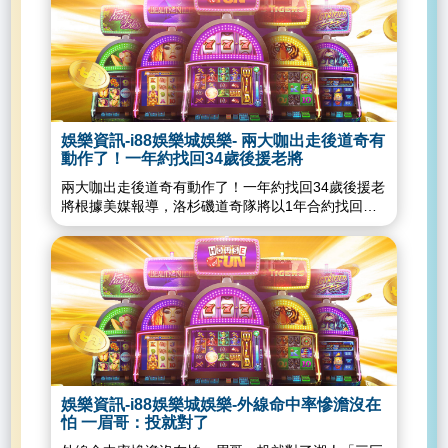
們一直都有信心，最重要是所有球員能出賽。」梅西
博彩論壇:一樂娛樂城fun1.cc-i88娛樂城娛樂城-FB粉
和馬卡南（LauriMarkkanen）合轟52分，先發5人得
曾在2009年至2011完成金球獎3連霸，陸續又在
絲專頁-影片*/--立即真錢遊戲--/*影片教學-手機:免費
分上雙，終場以114：96大勝獨行俠18分，勝分差寫
2012年、2015年、2019年獲得肯定、今年是第7度
領取-首存1,000送1,000--123-1766.ws情色裸聊其他
下騎士本季新高。騎士本季先發擺出天龍陣，今天對
獲獎，續寫歷史紀錄，史上第二的則是葡萄牙C.羅納
人都在看:【1766.ws】一起聊聊高端老司機!全新上
戰獨行俠在禁區大殺四方，J.艾倫豪取本季新高的28
度（CristianoRonaldo）的5座。金球獎去年受到疫
線囉!【1766.ws】註冊儲值完整教學老司機!”台灣博
分，另有14籃板，而馬卡南飆進5顆三分球挹注24
情影響取消，波蘭名將萊萬多夫斯基
彩玩家交流專區●現金版跟信用版很多要怎麼選擇才
分，外帶8籃板，騎士團隊投籃命中率高達56.3％，
（RobertLewandowski）是去年呼聲最高的人選、今
好?●為什麼賭場對百家樂又愛又怕？●為什麼賭場對
團隊籃板更抓下48顆，2項數據遠優於獨行俠的
年再度獲得提名，雖然不敵梅西，仍抱回年度最佳前
百家樂又愛又怕？●如何選擇優質線上娛樂城?通博娛
娛樂資訊-i88娛樂城娛樂- 兩大咖出走後道奇有
43.8％和33顆，此役最多領先達31分，比賽一路打
鋒殊榮。相關博彩論壇:一樂娛樂城fun1.cc-i88娛樂
樂城HOYA娛樂城眾發娛樂城贏家娛樂城i88娛樂城娛
動作了！一年約找回34歲後援老將
來也都維持一面倒態勢，獨行俠幾度追分最終都功虧
城娛樂城-FB粉絲專頁-影片*/--立即真錢遊戲--/*影片
樂城金合發娛樂城博馬娛樂城九州娛樂城THA-九州
兩大咖出走後道奇有動作了！一年約找回34歲後援老
一簣，還在第三節傷了波辛傑斯，目前傷勢狀況不
教學-手機:免費領取-首存1,000送1,000--123-
娛樂LEO-九州娛樂i88娛樂城通博娛樂城娛樂城-AV
將根據美媒報導，洛杉磯道奇隊將以1年合約找回牛
明。騎士此役先發5人得分全上雙，除了兩大長人有
1766.ws情色裸聊其他人都在看:【1766.ws】一起聊
影城現金版娛樂城出款娛樂城 相關品牌介紹:參閱
棚投手哈德森（DanielHudson），合約金額約落在
好表現外，主控葛蘭德（DariusGarland）有18分、
聊高端老司機!全新上線囉!【1766.ws】註冊儲值完
《你不可不知的娛樂城的專業名詞》，拉近你與娛樂
700萬美元（約台幣1.96億）。34歲的哈德森曾於
9助攻，本屆選秀探花莫布里（EvanMobley）有12
整教學老司機!”台灣博彩玩家交流專區●現金版跟信用
城的距離！雪梨X 簡丹 i88娛樂城娛樂城...
2018年效力過道奇，該季出賽40場防禦率4.11，46
分、7籃板和2阻攻。獨行俠以東契奇的25分、10籃
版很多要怎麼選擇才好?●為什麼賭場對百家樂又愛又
局送出44次三振。這位資歷12年的老將，生涯初期
板和10助攻，芬尼史密斯（DorianFinney-Smith）貢
怕？●為什麼賭場對百家樂又愛又怕？●如何選擇優質
雖為先發，過去8季主要以牛棚投手身分出賽，這8年
獻14分，克勒貝爾（MaxiKleber）有13分，波辛傑
線上娛樂城?通博娛樂城HOYA娛樂城眾發娛樂城贏
累積392場出賽防禦率4.03、每局被上壘率1.28，他
斯退場前留下9分、5籃板和4阻攻的成績。相關博彩
家娛樂城i88娛樂城娛樂城金合發娛樂城博馬娛樂城
也是2019年國民世界大賽冠軍成員，當時第7戰第9
論壇:一樂娛樂城fun1.cc-i88娛樂城娛樂城-FB粉絲專
九州娛樂城THA-九州娛樂LEO-九州娛樂i88娛樂城通
局完美封鎖太空人、為球隊守住金盃。哈德森今年上
頁-影片*/--立即真錢遊戲--/*影片教學-手機:免費領取-
博娛樂城娛樂城-AV影城現金版娛樂城出款娛樂城 相
半季在國民表現不俗、防禦率2.20，被交易到教士後
首存1,000送1,000--123-1766.ws情色裸聊其他人都
關品牌介紹:參閱《你不可不知的娛樂城的專業名
略有下滑，防禦率漲到5.21，不過整體來說2021年
在看:【1766.ws】一起聊聊高端老司機!全新上線囉!
詞》，拉近你與娛樂城的距離！雪梨X 簡丹 i88娛樂
娛樂資訊-i88娛樂城娛樂-外線命中率慘澹沒在
還是相當出色的賽季，三振率35.7%是生涯新高、
【1766.ws】註冊儲值完整教學老司機!”台灣博彩玩
城娛樂城...
怕 一眉哥：投就對了
7.6%的保送率則是轉調後援以來新低。道奇本季陣
家交流專區●現金版跟信用版很多要怎麼選擇才好?●