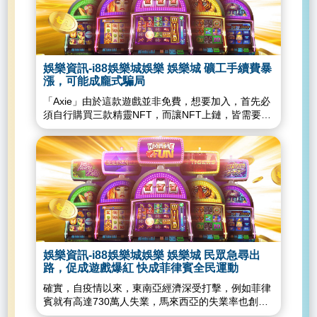
的突破！今年第二季開始，加密幣市場迎來重大洗
眾發娛樂城贏家娛樂城i88娛樂城娛樂城金合發娛樂
【1766.ws】一起聊聊高端老司機!全新上線囉!
盤，不少名字奇特的加密幣衝上了百大加密幣行列，
城博馬娛樂城九州娛樂城THA-九州娛樂LEO-九州娛
【1766.ws】註冊儲值完整教學老司機!”台灣博彩玩
例如：MyNeighborAlice（ALICE我的鄰居愛麗
樂i88娛樂城通博娛樂城娛樂城-AV影城現金版娛樂城
家交流專區●現金版跟信用版很多要怎麼選擇才好?●
絲）、SmoothLovePotion（SLP柔滑愛情藥水）等
出款娛樂城 相關品牌介紹:參閱《你不可不知的娛樂
為什麼賭場對百家樂又愛又怕？●為什麼賭場對百家
等，這些名字奇特的加密貨幣多數是來自遊戲廠商，
城的專業名詞》，拉近你與娛樂城的距離！雪梨X 簡
樂又愛又怕？●如何選擇優質線上娛樂城?通博娛樂城
娛樂資訊-i88娛樂城娛樂 娛樂城 礦工手續費暴
以MyNeighborAlice這款遊戲為例，他被譽為區塊鏈
丹 i88娛樂城娛樂城...
HOYA娛樂城眾發娛樂城贏家娛樂城i88娛樂城娛樂城
漲，可能成龐式騙局
版的動物森友會，不過請注意！MyNeighborAlice不
金合發娛樂城博馬娛樂城九州娛樂城THA-九州娛樂
「Axie」由於這款遊戲並非免費，想要加入，首先必
是由任天堂動物森友會發行，據我們觀察，不少傳銷
LEO-九州娛樂i88娛樂城通博娛樂城娛樂城-AV影城
須自行購買三款精靈NFT，而讓NFT上鏈，皆需要付
人員年初販售ALICE加密幣時，使用誤導性對話讓網
現金版娛樂城出款娛樂城 相關品牌介紹:參閱《你不
給礦工手續費。遊戲走紅下，目前一個精靈角色的成
民認為ALICE就是任天堂所發行的加密幣，因而受
可不知的娛樂城的專業名詞》，拉近你與娛樂城的距
本，已迅速從4美元暴漲成500美元，也就是說現在
騙，類同的詐騙手法數不勝數，若投資人對GameFi
離！雪梨X 簡丹 i88娛樂城娛樂城...
需要先投資1500美元才能加入，已讓許多人玩不
有興趣，一定要有查證核實的習慣。
起。一些遊戲專家更看壞此款遊戲未來，認為會成一
MyNeighborAlice是一款免費社交模擬遊戲，遊戲中
場龐式騙局，最後投資最多的玩家，在遊戲泡沫化後
玩家一開始擁有基本工具和材料，透過這些工具玩家
將損失慘重。但同時間，全球幣圈與遊戲圈，則已窺
可以在網路上建立自己的NFT（數位藝術品），也可
出Axie遊戲成功背後的龐大商機，開始轉向發行可讓
以使用ALICE加密幣買賣房子、動物、化妝品等等，
玩家交易NFT的區塊鏈遊戲，例如8月底發行的
或出租虛擬商品給其他玩家賺取ALICE加密幣，各種
「ATLAS|POLIS」區塊鏈多媒體遊戲便屬於此類，
在現實世界的社交活動，在遊戲中也被複製，與平台
在發行當天，該遊戲所屬代幣POLIS，從開盤的0.2
營運發展有關的問題，甚至可以依照ALICE加密幣的
娛樂資訊-i88娛樂城娛樂 娛樂城 民眾急尋出
美元，在一小時內迅速漲了40倍，來到8.28美元，就
持有者投票決定。ALICE在MyNeighborAlice遊戲中
路，促成遊戲爆紅 快成菲律賓全民運動
可看出追捧盛況。無論這股「邊玩邊賺」風潮最後會
大量被流通，玩家也可以將ALICE加密幣從遊戲中領
確實，自疫情以來，東南亞經濟深受打擊，例如菲律
泡沫化，還是持續？越南、菲律賓等東南亞國家民
出；提領的過程簡單，幣安交易所就有多個GameFi
賓就有高達730萬人失業，馬來西亞的失業率也創
眾，在這一波洗禮後，確實有機會成為全球區塊鏈應
的提領機制；玩家將ALICE加密幣從
1993年以來高峰，而失業族群更遍及各領域：舉凡
用領先國。而當全球最大遊戲市場中國，在當地嚴打