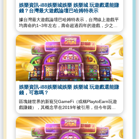
充，艾圖維今天是生涯第3度在世界大賽敲出複數長
23.6美元）。玩家可隨時提款兌換成現金，幣價亦有
娛樂城的專業名詞》，拉近你與娛樂城的距離！雪梨
娛樂資訊-i88娛樂城娛樂 娛樂城 玩遊戲還能賺
打，這項紀錄位居史上第三多，僅次於史普林格
機會因為玩家人數、需求增長而飆升。另外，遊戲中
X 簡丹 i88娛樂城娛樂城...
錢？台灣最大遊戲論壇巴哈姆特表示
（GeorgeSpringer）、史耐德（DukeSnider）、貝
的英雄及武器均為NFT，亦可透過虛擬貨幣買賣。相
據台灣最大遊戲論壇巴哈姆特表示，台灣線上遊戲平
比魯斯（BabeRuth）與蓋瑞格（LouGehrig）的5
關博彩論壇:一樂娛樂城fun1.cc-i88娛樂城娛樂城-FB
均壽命約1~3年左右，壽命超過四年的遊戲，少之又
次，與曼托（MickeyMantle）及傑克森
粉絲專頁-影片*/--立即真錢遊戲--/*影片教學-手機:免
少；手機遊戲方面GooglePlay數據顯示，新上市的遊
（ReggieJackson）的4次。世界大賽第二戰，太空
費領取-首存1,000送1,000--123-1766.ws情色裸聊其
戲七成生命週期僅3個月，超過半年的也不過兩成。
人今天以7：2擊敗勇士，系列賽1勝1敗，終止了他
他人都在看:【1766.ws】一起聊聊高端老司機!全新
GameFi是NFT與DeFi的整合，換言之，就是將遊戲
們在世界大賽於自家主場的5連敗，將戰線拉回原
上線囉!【1766.ws】註冊儲值完整教學老司機!”台灣
搬到區塊鏈上，以區塊鏈建造NFT藝術品；以DeFi加
點。太空人首局就靠著高飛犧牲打拿下第一分，2上
博彩玩家交流專區●現金版跟信用版很多要怎麼選擇
密幣搭建金融體系。GameFi看似誘人，不過提醒投
雖然遭勇士德阿諾德（Travisd'Arnaud）開轟追平，
才好?●為什麼賭場對百家樂又愛又怕？●i88娛樂城娛
資人，GameFi最大的持有者依舊是遊戲商，為了確
但在2下靠著串連安打與勇士自己的失誤，一口氣拿
樂-娛樂城-玩輪盤的平均壓注法？●i88娛樂城娛樂城|
保遊戲營運穩定，或在遊戲衰退後有後路出場，
下4分大局。勇士雖然在5上靠著佛里曼
足球運彩玩法的攻略初盤&終盤通博娛樂城HOYA娛
GameFi的漲跌因素可完全被遊戲商操作，依照遊戲
（FreddieFreeman）的安打追回1分，但太空人分別
樂城眾發娛樂城贏家娛樂城i88娛樂城娛樂城金合發
平均壽命觀察，我認為GameFi可視為投機行為，若
在6下與7下靠古利爾（YulieskiGurriel）的野手選擇
娛樂城博馬娛樂城九州娛樂城THA-九州娛樂LEO-九
投資人沒有參與遊戲本身，建議三思後投資！相關博
與艾圖維（JoseAltuve）的陽春砲各進帳1分，終場
州娛樂i88娛樂城通博娛樂城娛樂城-AV影城現金版娛
娛樂資訊-i88娛樂城娛樂 娛樂城 玩遊戲還能賺
彩論壇:一樂娛樂城fun1.cc-i88娛樂城娛樂城-FB粉絲
太空人就以7：2拿下勝利。太空人先發厄奎迪
樂城出款娛樂城 相關品牌介紹:參閱《你不可不知的
錢，可靠嗎？
專頁-影片*/--立即真錢遊戲--/*影片教學-手機:免費領
（JoseUrquidy）主投5局飆出7K失2分拿下勝投，勇
娛樂城的專業名詞》，拉近你與娛樂城的距離！雪梨
區塊鏈世界的新寵兒GameFi（或稱PlaytoEarn玩遊
取-首存1,000送1,000--123-1766.ws情色裸聊其他人
士先發佛里德（MaxFried）5局被打7支安打失掉6分
X 簡丹 i88娛樂城娛樂城...
戲賺錢），其概念早在2019年被引用，但今年因為
都在看:【1766.ws】一起聊聊高端老司機!全新上線
吞敗。根據數據指出，太空人本場勝利是他們本季第
大量的GameFi推出，又再度站在風口上。每年加密
囉!【1766.ws】註冊儲值完整教學老司機!”台灣博彩
7場贏對手5分以上的季後賽，追平2007年的紅襪，
幣市場有代表性的詞彙，去年是
玩家交流專區●現金版跟信用版很多要怎麼選擇才好?
並列單一季後賽史上最高。相關博彩論壇:一樂娛樂
Defi（DecentralizedFinance去中心化金融），今年
●為什麼賭場對百家樂又愛又怕？●i88娛樂城娛樂-娛
城fun1.cc-i88娛樂城娛樂城-FB粉絲專頁-影片*/--立
是NFT（Non-fungibleToken非同值化代幣，或稱：
樂城-玩輪盤的平均壓注法？●i88娛樂城娛樂城|足球
即真錢遊戲--/*影片教學-手機:免費領取-首存1,000送
數位藝術品）。我認為或許明年GameFi則會有更大
運彩玩法的攻略初盤&終盤通博娛樂城HOYA娛樂城
1,000--123-1766.ws情色裸聊其他人都在看: