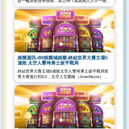
起一輪加密貨幣熱潮，加上NFT成為潮人人手一個的
萬。讀者如果有意加入，邊玩邊賺錢，就要把握機會
南亞或中南美洲的薪資水準，難怪有許多當地人民把
九州娛樂LEO-九州娛樂i88娛樂城通博娛樂城娛樂城-
新玩意，令更多人重新關注區塊鏈技術及相關投資機
盡早入場。相關博彩論壇:一樂娛樂城fun1.cc-i88娛
打遊戲產業化，還組了工會來滿足媒合需求(有錢沒
AV影城現金版娛樂城出款娛樂城 相關品牌介紹:參閱
會。除了在交易所買賣外，投資者亦可用較新奇有趣
樂城娛樂城-FB粉絲專頁-影片*/--立即真錢遊戲--/*影
時間玩的人出錢買角色，有時間沒錢的人就幫忙解任
《你不可不知的娛樂城的專業名詞》，拉近你與娛樂
的辦法賺取虛擬貨幣，其中一個方法是參與區塊鏈遊
片教學-手機:免費領取-首存1,000送1,000--123-
務，拿到的SLP依照比例分配)。隨著世界不停的改
城的距離！雪梨X 簡丹 i88娛樂城娛樂城...
戲（簡稱「鏈遊」），2021年4月正式上線的
1766.ws情色裸聊其他人都在看:【1766.ws】一起聊
變，打遊戲這件事已從娛樂休閒慢慢結合工作甚至成
Crytoblades便是幣圈最受歡迎的鏈遊之一。
聊高端老司機!全新上線囉!【1766.ws】註冊儲值完
為養家餬口的行業；以後打遊戲不只可以當網紅，各
CRYPTOBLADES簡介NFT遊戲中，最為人熟悉的莫
整教學老司機!”台灣博彩玩家交流專區●現金版跟信用
種商機(如專業的虛擬繁殖場/虛擬土地交易/高階玩家
過於AxieInfinity。Axie玩家可以以太幣購買數碼「寵
版很多要怎麼選擇才好?●為什麼賭場對百家樂又愛又
訓練班...)都會顛覆大家對於打遊戲的看法；結合區塊
物」，透過飼養及交配，生成稀有品種戰鬥以獲得獎
怕？●i88娛樂城娛樂-娛樂城-玩輪盤的平均壓注法？
鏈讓這些遊戲進入門檻變高，但整體而言吸引力仍銳
勵。除了寵物本身，戰鬥獎品及各項遊戲資源都可透
●i88娛樂城娛樂城|足球運彩玩法的攻略初盤&終盤通
不可擋，畢竟一天只要花兩小時，一個月多兩萬多台
過加密貨幣買賣，更創下單日交易額衝破2,000萬美
博娛樂城HOYA娛樂城眾發娛樂城贏家娛樂城i88娛樂
幣，而且玩的過程也充滿樂趣，這不是挺棒的嗎？相
娛樂資訊-i88娛樂城娛樂-終結世界大賽主場5
元的紀錄，成為不少網民賴以維生的工具。然而，
城娛樂城金合發娛樂城博馬娛樂城九州娛樂城THA-
關博彩論壇:一樂娛樂城fun1.cc-i88娛樂城娛樂城-FB
連敗 太空人擊垮勇士扳平戰局
Axie營運至今已約3年，專業玩家數之不盡，開始出
九州娛樂LEO-九州娛樂i88娛樂城通博娛樂城娛樂城-
粉絲專頁-影片*/--立即真錢遊戲--/*影片教學-手機:免
終結世界大賽主場5連敗太空人擊垮勇士扳平戰局世
現回本週期過長及入場門檻太高等問題，不適合新手
AV影城現金版娛樂城出款娛樂城 相關品牌介紹:參閱
費領取-首存1,000送1,000--123-1766.ws情色裸聊其
界大賽進行到G2，太空人艾圖維（JoseAltuve）在7
貿然嘗試。反而Cryptoblades作為後起之秀，遊戲設
《你不可不知的娛樂城的專業名詞》，拉近你與娛樂
他人都在看:【1766.ws】一起聊聊高端老司機!全新
下敲出季後賽生涯第22發全壘打，追平前洋基名將威
計比最初期的鏈遊更精密吸引，加上未被完全發掘，
城的距離！雪梨X 簡丹 i88娛樂城娛樂城...
上線囉!【1766.ws】註冊儲值完整教學老司機!”台灣
廉斯（BernieWilliams），並列史上第二名。艾圖維
開始獲得幣圈粉絲青睞。「神劍」Cryptoblades揉合
博彩玩家交流專區●現金版跟信用版很多要怎麼選擇
在7下面對勇士左投史邁利（DrewSmyly）投出的第
傳統RPG遊戲精粹及NFT科技，玩家透過創建英雄角
才好?●為什麼賭場對百家樂又愛又怕？●i88娛樂城娛
一球，就以102.3英哩的擊球初速、30度擊球仰角，
色，配搭適當武器「打大佬」，成功即可獲得SKILL
樂-娛樂城-玩輪盤的平均壓注法？●i88娛樂城娛樂城|
轟出一支374英呎遠的陽春彈，今年季後賽第4轟出
代幣作獎勵。比起一般鏈遊主要以飼養寵物為遊戲主
足球運彩玩法的攻略初盤&終盤通博娛樂城HOYA娛
爐，生涯季後賽累積全壘打數來到22支。根據MLB數
軸，Cryptoblades無疑玩法更刺激，更吸引新玩家加
樂城眾發娛樂城贏家娛樂城i88娛樂城娛樂城金合發
據專家SarahLangs指出，艾圖維追上威廉斯成為季
入。SKILL作為「神劍」的流通貨幣，除了可用作支
娛樂城博馬娛樂城九州娛樂城THA-九州娛樂LEO-九
後賽史上第二多全壘打的球員，僅落後給紅襪名將拉
付遊戲內製造武器、招募英雄等支出，本身更是可於
州娛樂i88娛樂城通博娛樂城娛樂城-AV影城現金版娛
米瑞茲（MannyRamirez）的29轟。SarahLangs補
市面交易的加密貨幣（以截稿時間計算每枚價值約
樂城出款娛樂城 相關品牌介紹:參閱《你不可不知的