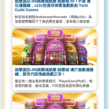
娛樂資訊-i88娛樂城娛樂 娛樂城 NFT手遊 邊
玩邊賺錢，a16z投資菲律賓遊戲新創 Yield
Guild Games
矽谷知名創投AndreessenHorowitz（簡稱a16z）為
加密貨幣圈寫下了新的歷史篇章：宣布第三檔加密貨
幣基金CryptoFundIII將投資超過22億美元到加密貨
幣市場，把加密貨幣界創投基金規模正式從
「million」推升到「billion」等級。「我們相信加密
貨幣將引領下一波運算科技創新。」a16z表示，他們
認為未來新型態監管方式、更具體的行為約束、背後
帶來的巨大經濟產值都將使加密貨幣的應用更普及
化，虛擬貨幣不僅代表著金融交易的未來，更像是初
期剛萌芽的網際網路一樣，將大舉改變人類文明的日
常。今年八月初，a16z看準加密貨幣錢包在Solana
公鏈上的應用，剛領投加密貨幣新創Phantom900萬
娛樂資訊-i88娛樂城娛樂 娛樂城 邊打遊戲邊賺
美金，如今，a16z再鎖定菲律賓新創
錢，新世代區塊鏈遊戲正夯！
YieldGuildGames領投460萬美元，其他投資者包含
最近有一個全新的商業模式「PlaytoEarn(PtoE)」相
KingswayCapitalo、AtelierVentures、
當受到歡迎，顧名思義，P2E意思就是利用玩來賺取
InfinityVenturesCrypt（更名為Headline）等。值得
收益，玩什麼？當然是玩遊戲囉！透過NFT以及虛擬
注意的是，YieldGuildGames其實去年才剛成立，但
貨幣的發展，結合區塊鏈的遊戲讓玩家能夠賺取現實
募資額卻已超過2240萬美金。一間菲律賓的新創公
中的收入，甚至有新聞指出有人光靠目前最夯的
司，如何在疫情中一夕成名呢？AxieInfinity疫情下爆
AxieInfinity就買了兩棟房子，聽起來是不是好到不像
紅，政府甚至喊課稅YieldGuildGames其實是最近超
真的？過去玩遊戲來產生收益並不普及，一開始可能