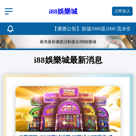
i88娛樂城
立即加入
【優惠公告】首儲1000送1000 流水倍率20
最夯最新優惠活動盡在i88娛樂城
i88娛樂城最新消息