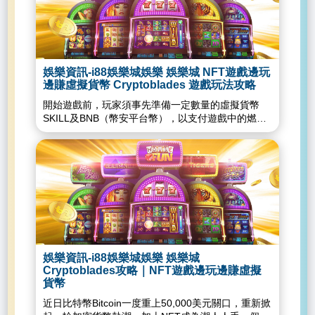
紅手遊AxieInfinity背後的操刀手。AxieInfinity是目前
是玩家互相交易遊戲中的裝備虛寶/角色轉讓等等，
最紅的NFT線上遊戲，就像寶可夢Pokémon一樣，
近幾年來電競遊戲正式被納入正規比賽項目後由贊助
玩家透過對打來搜集遊戲中的奇珍異獸，但不同之處
商提供高額獎金獎品，還有直播平台讓觀看者可以看
是：這些遊戲中的小精靈（或要叫他們小怪獸也可
直播主打電動同時打賞等等，不過對一般人來說要靠
以）是以NFT的方式存在，而玩家甚至可以拿它來兌
玩遊戲賺錢仍然是比較困難的。根據統計，最受歡迎
換現金！玩家先透過以太幣購買遊戲中小精靈
娛樂資訊-i88娛樂城娛樂 娛樂城 NFT遊戲邊玩
的手機遊戲幾乎都是以入門免費方式來營利，下載遊
（Axie）後，便可飼養精靈、透過對戰練等，讓自己
邊賺虛擬貨幣 Cryptoblades 遊戲玩法攻略
戲不用錢，基本的遊戲功能也不收費，目的是衝高下
的小精靈升級——聽到這，似乎一切都跟一般手遊中
開始遊戲前，玩家須事先準備一定數量的虛擬貨幣
載數；營收則來自會員費，高階課金玩家以及廣告商
的寵物一樣，不過別忘記，這些小精靈可是具有NFT
SKILL及BNB（幣安平台幣），以支付遊戲中的燃料
(相信大家都被遊戲中層出不窮的廣告影片打擾過)，
的屬性！NFT化的小精靈更具有交易與收藏價值，一
費以及戰鬥入場費。如玩家後期於遊戲中已能靠自己
事實上這套模式證明確實能成功運作，騰訊就是其中
隻普通小精靈要價大約是幾百元美金，但遊戲中頻繁
成功賺取足夠SKILL應付戰鬥、製造武器等開支，則
的佼佼者。但新一代的P2E遊戲運作模式則是這樣的
熱絡的交易確曾讓AxieInfinity創下31秒賣出高達
無須再「課金」，入場成本較一般鏈遊低廉。登上
(以AxieInfinity為例)---玩家需要先花費以太幣購買三
2500萬虛擬幣的紀錄，稀有品種的小精靈市值更高
Cryptoblades網頁後連接加密貨幣錢包，以SKILL隨
隻角色才能開始玩，透過完成遊戲中的任務可以獲得
達上百萬！相關博彩論壇:一樂娛樂城fun1.cc-i88娛
機抽選英雄後，會獲免費送贈武器一把，玩家隨即可
遊戲幣(SmoothLovePotion,SLP)，而遊戲幣又可以
樂城娛樂城-FB粉絲專頁-影片*/--立即真錢遊戲--/*影
開始「打怪」賺錢。每名玩家最多可創建4個英雄，
用來繁殖下一代的角色出售，或者直接在交易所轉換
片教學-手機:免費領取-首存1,000送1,000--123-
各自帶有不同屬性，戰鬥時須留意相剋的機制，以取
成為法幣等等；而角色設計借用了以太坊的元老遊戲
1766.ws情色裸聊其他人都在看:【1766.ws】一起聊
得最高的勝算。愈高級的武器除了更容易打敗敵人，
CryptoKitties(謎戀貓)繁殖的不確定性，有時會有稀
聊高端老司機!全新上線囉!【1766.ws】註冊儲值完
更能增加戰鬥次數，變相提升可獲獎勵金額。根據玩
有外觀出現(這種出售的話可以賣非常非常高價)，戰
整教學老司機!”台灣博彩玩家交流專區●現金版跟信用
家初步實驗，新玩家基本上只需3至5日即可回本，年
鬥所需要的部位愈強，也能賣出好價錢。根據朋友的
版很多要怎麼選擇才好?●為什麼賭場對百家樂又愛又
娛樂資訊-i88娛樂城娛樂 娛樂城
回報率或高達10,000%。如果讀者「人品好」，幸運
經驗，每天花2小時做完任務(可拿到150SLP)，一個
怕？●i88娛樂城娛樂-娛樂城-玩輪盤的平均壓注法？
Cryptoblades攻略｜NFT遊戲邊玩邊賺虛擬
抽中稀有英雄或武器，更是可將資金秒速翻倍。因為
月基本可拿4500SLP，今天的SLP價格是0.176美
●i88娛樂城娛樂城|足球運彩玩法的攻略初盤&終盤通
貨幣
玩法特別且機遇處處，遊戲玩家人數早於7月突破
金，換算起來每個月大概可拿到792美金(這還不包含
博娛樂城HOYA娛樂城眾發娛樂城贏家娛樂城i88娛樂
近日比特幣Bitcoin一度重上50,000美元關口，重新掀
75,000人，官方推特帳戶粉絲人數目前亦已超過10
其他收入，例如販賣繁殖出來的角色等)，遠超過東
城娛樂城金合發娛樂城博馬娛樂城九州娛樂城THA-