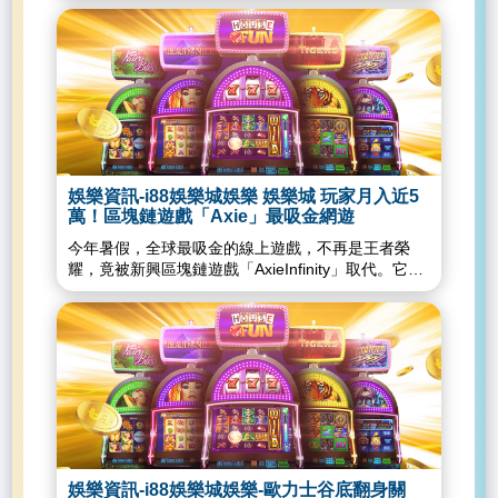
MyNeighborAlice遊戲平台中轉出ALICE至幣安交易
大學應屆畢業生、三輪車司機，以及到海外做移工賺
網遊，勢將萎縮下，東南亞國家民眾的創新，也有可
所，直接在交易所上便可以快速兌換USDT(美金穩定
錢的人士。當他們因封城或無法出國失去收入，能在
能就此顛覆全球遊戲產業，另外走出一條新路？這個
幣)，或出金成台幣現金。ALICE幣在今年三月推出
線上賺錢的Axie，自然成最好機會，就讓遊戲迅速走
新趨勢，絕對值得密切關注。相關博彩論壇:一樂娛
時，價格被哄抬至29美元，隨後暴跌，六月時最低點
紅。像是一部近期由遊戲開發商YieldGuild拍攝，在
樂城fun1.cc-i88娛樂城娛樂城-FB粉絲專頁-影片*/--
3美元，七月後又因市場整體上漲至目前的18美元；
Youtube上頗高人氣的紀錄片「邊玩邊賺：菲律賓的
立即真錢遊戲--/*影片教學-手機:免費領取-首存1,000
有趣的是，MyNeighborAlice尚未正式發布，目前僅
NFT遊戲PLAY-TO-
送1,000--123-1766.ws情色裸聊其他人都在看:
推出測試版，預計於2022年春季於全球最大的遊戲
EARN|NFTGaminginthePhilippines」就充分顯現這
【1766.ws】一起聊聊高端老司機!全新上線囉!
平台Steam上發布。類同ALICE的加密在
個新趨勢在當地的火紅。紀錄片團隊走訪菲律賓中部
【1766.ws】註冊儲值完整教學老司機!”台灣博彩玩
CoinMarketCap觀測平台上有82種，有些甚至隸屬於
甲萬那端（Cabanatuan）城市，發現當地民眾相當
家交流專區●現金版跟信用版很多要怎麼選擇才好?●
遊戲中旗下發行數個加密幣，SPL就是一款應用於
娛樂資訊-i88娛樂城娛樂 娛樂城 玩家月入近5
貧窮，普遍連電腦、寬頻費用都負擔不起，現在卻群
為什麼賭場對百家樂又愛又怕？●i88娛樂城娛樂-娛
AxieInfinity遊戲中的加密幣，其發行的加密幣為
萬！區塊鏈遊戲「Axie」最吸金網遊
起上網咖，或者善用自己手機，每天在這款手遊上養
樂城-玩輪盤的平均壓注法？●i88娛樂城娛樂城|足球
AXS。相關博彩論壇:一樂娛樂城fun1.cc-i88娛樂城娛
今年暑假，全球最吸金的線上遊戲，不再是王者榮
精靈賺錢。快成菲律賓全民運動而他們以前從不知道
運彩玩法的攻略初盤&終盤通博娛樂城HOYA娛樂城
樂城-FB粉絲專頁-影片*/--立即真錢遊戲--/*影片教學-
耀，竟被新興區塊鏈遊戲「AxieInfinity」取代。它爆
何謂虛擬貨幣、NFT或區塊鏈，現在都成了專家，街
眾發娛樂城贏家娛樂城i88娛樂城娛樂城金合發娛樂
手機:免費領取-首存1,000送1,000--123-1766.ws情
紅原因，是首創玩家一起賺的創新模式：容許玩家賣
頭巷尾都常看到有人交換幣圈新趨勢。也因為此款手
城博馬娛樂城九州娛樂城THA-九州娛樂LEO-九州娛
色裸聊其他人都在看:【1766.ws】一起聊聊高端老司
遊戲精靈的NFT給其他玩家，目前已有越南、菲律賓
遊在當地快成全民運動，菲律賓政府近期慎重考慮要
樂i88娛樂城通博娛樂城娛樂城-AV影城現金版娛樂城
機!全新上線囉!【1766.ws】註冊儲值完整教學老司
與馬來西亞民眾，靠著此款遊戲平均月收可達台幣
針對此遊戲課稅。然而，遊戲精靈炒高價，為何還有
出款娛樂城 相關品牌介紹:參閱《你不可不知的娛樂
機!”台灣博彩玩家交流專區●現金版跟信用版很多要怎
4.7萬！火速從東南亞紅到全球。提到全球收入最高
人接手？主要是今年全球NFT風潮已起，這款遊戲的
城的專業名詞》，拉近你與娛樂城的距離！雪梨X 簡
麼選擇才好?●為什麼賭場對百家樂又愛又怕？●i88娛
的線上遊戲，許多人可能會想到騰訊發行，最近被中
單個精靈角色的NFT，最終賣價最高可達上萬美元，
丹 i88娛樂城娛樂城...
樂城娛樂-娛樂城-玩輪盤的平均壓注法？●i88娛樂城
國政府嚴打的王者榮耀。其實，狀況早已改變。根據
對於歐美玩家來說，不但可以滿足收藏欲望，也有機
娛樂城|足球運彩玩法的攻略初盤&終盤通博娛樂城
SensorTower與TokenTerminal調查機構數據，今年6
會轉手再獲利，因此已形成一個全球性的「邊玩邊賺
HOYA娛樂城眾發娛樂城贏家娛樂城i88娛樂城娛樂城
月，一款以區塊鏈概念打造的精靈戰鬥遊戲
（PlayToEarn）」生態圈。根據DappRadder統計，
金合發娛樂城博馬娛樂城九州娛樂城THA-九州娛樂
「AxieInfinity」，單日平均收入就和王者榮耀並列全
全球交易總金額最高的NFT系列，目前也由這款遊戲
LEO-九州娛樂i88娛樂城通博娛樂城娛樂城-AV影城
球第一；7月近30日平均收入也有3.34億美元，已超
稱霸，遠勝歐美走紅的「CryptoPunks」等，僅輸給
現金版娛樂城出款娛樂城 相關品牌介紹:參閱《你不
娛樂資訊-i88娛樂城娛樂-歐力士谷底翻身關