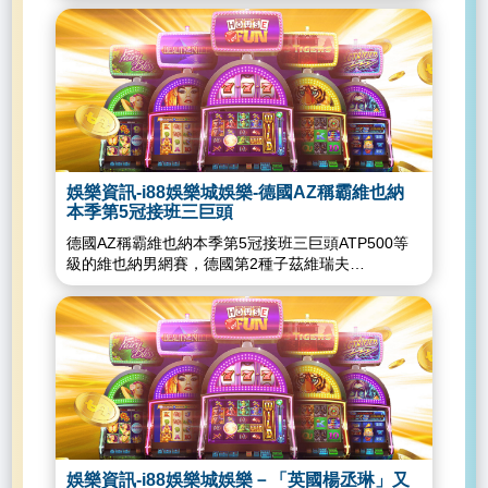
火，21投僅4中，全隊僅得19分，終場以97：115敗
談到太空人的四核心，柯瑞亞表示這是一個很特別的
狼吞下對戰12連敗。金塊昨作客獨行俠，今日馬不停
給魔術。本場比賽C.安東尼砍下31分另有9籃板8助
4人組，並且一起成長、進步，期待彼此、每年推動
蹄的徵戰灰狼，首節以9分差落後對手，並在次節一
攻，華格納28分，W.卡特（WendellCarterJr.）15分
彼此變得更好，不過柯瑞亞與太空人球團雙方未達成
度落後達14分，但金塊絕非省油的燈，他們在半場結
並狂抓14籃板，蘇格斯（JalenSuggs）也有15分進
共識，休賽季也將可能成為自由球員，四核心也將會
束前打出一波14：4攻勢，一舉縮小比分，帶著4分
帳。灰狼方面，艾德華茲拿到24分，湯斯23分另有
拆夥。對此古利爾說：「我們盡量不去想太多，但我
差進入下半場。金塊今踢館灰熊主場，全隊外線手感
16籃板，范德比爾特（JarredVanderbilt）10分8籃
們顯然知道這可能是我們一起參加的最後一個系列
熄火，命中率不到3成，終場就以97：106敗下陣
板，而先發控衛羅素（D'AngeloRussell）因右腳踝
賽，希望不是，他還是有回來的希望。」古利爾也表
來，中斷2連勝。雙方今前半場陷入膠著狀態，打完
扭傷，下半場未出賽，總計上場17分鐘，得到3分，
示對於內野的搭配感受相當不錯，因此希望不會就此
前兩節灰熊僅以60：58些微領先，約基奇
3助攻，替補席上畢斯利（MalikBeasley）貢獻11
結束。艾圖維也回憶過去種種經歷、所完成的一切，
（NikolaJokic）進帳15分、莫蘭特（JaMorant）半
分，瑞德（NazReid）則有10分進帳。相關博彩論
說道：「在開始打今年的世界大賽前，我們對過去五
娛樂資訊-i88娛樂城娛樂-德國AZ稱霸維也納
場也拿下全隊最高14分。易籃後，金塊的外線還是一
壇:一樂娛樂城fun1.cc-i88娛樂城娛樂城-FB粉絲專
年三度叩關並且一起打這麼多場比賽印象深刻。古利
本季第5冠接班三巨頭
大罩門，前三節三分球24投僅4中，也讓灰熊逐漸拉
頁-影片*/--立即真錢遊戲--/*影片教學-手機:免費領取-
爾、柏格曼、柯瑞亞和我，我們一起打了很多比賽，
德國AZ稱霸維也納本季第5冠接班三巨頭ATP500等
開差距，決勝節曾一度領先多達14分，最後順利收下
首存1,000送1,000--123-1766.ws情色裸聊其他人都
這意義重大。」至於柏格曼則對四核心直呼「非常驕
級的維也納男網賽，德國第2種子茲維瑞夫
勝利，終止對戰3連敗。莫蘭特今攻下全隊最高26
在看:【1766.ws】一起聊聊高端老司機!全新上線囉!
傲、榮幸」，並且從剛登上大聯盟就感到很開心。艾
（AlexanderZverev）火力全開，2個6：3擊退18歲
分、另有7籃板8助攻，貢獻全能身手；J.傑克森
【1766.ws】註冊儲值完整教學老司機!”台灣博彩玩
圖維、柯瑞亞，柏格曼以及古利爾四人於2016年9月
西班牙「小蠻牛」阿卡瑞茲（CarlosAlcaraz），本
（JarenJacksonJr.）與巴恩（DesmondBane）都有
家交流專區●現金版跟信用版很多要怎麼選擇才好?●
3日首次同場先發。相關博彩論壇:一樂娛樂城
季第5度挺進單打決賽，同時累積生涯302勝，AZ將
11分進帳；瓊斯（TyusJones）板凳出發拿下17分。
為什麼賭場對百家樂又愛又怕？●為什麼賭場對百家
fun1.cc-i88娛樂城娛樂城-FB粉絲專頁-影片*/--立即
與會外賽殺入的美國黑馬帝亞弗（FrancesTiafoe）
金塊今三分球命中率僅23.7%，成為落敗主因。約基
樂又愛又怕？●如何選擇優質線上娛樂城?通博娛樂城
真錢遊戲--/*影片教學-手機:免費領取-首存1,000送
爭奪冠軍。近況甚佳的茲維瑞夫，準決賽強轟8記愛
奇攻下23分7籃板7助攻、A.戈登（AaronGordon）
HOYA娛樂城眾發娛樂城贏家娛樂城i88娛樂城娛樂城
1,000--123-1766.ws情色裸聊其他人都在看:
司、3度破發，只花69分鐘直落2解決來勢洶洶的
繳15分10籃板「雙十」演出、M.莫里斯
金合發娛樂城博馬娛樂城九州娛樂城THA-九州娛樂
【1766.ws】一起聊聊高端老司機!全新上線囉!
「小蠻牛」，加上今年3月墨西哥狹路相逢，AZ已完
（MonteMorris）今手感不佳12投5中僅拿11分。相
LEO-九州娛樂i88娛樂城通博娛樂城娛樂城-AV影城
【1766.ws】註冊儲值完整教學老司機!”台灣博彩玩
成對戰2連勝。ATP500等級的維也納男網賽落幕，德
關博彩論壇:一樂娛樂城fun1.cc-i88娛樂城娛樂城-FB
現金版娛樂城出款娛樂城 相關品牌介紹:參閱《你不
家交流專區●現金版跟信用版很多要怎麼選擇才好?●
國第2種子茲維瑞夫（AlexanderZverev）火力全
粉絲專頁-影片*/--立即真錢遊戲--/*影片教學-手機:免
可不知的娛樂城的專業名詞》，拉近你與娛樂城的距
為什麼賭場對百家樂又愛又怕？●為什麼賭場對百家
開，7：5、6：4馴服了會外賽殺入的美國黑馬帝亞
費領取-首存1,000送1,000--123-1766.ws情色裸聊其
離！雪梨X 簡丹 i88娛樂城娛樂城...
樂又愛又怕？●如何選擇優質線上娛樂城?通博娛樂城
娛樂資訊-i88娛樂城娛樂－「英國楊丞琳」又