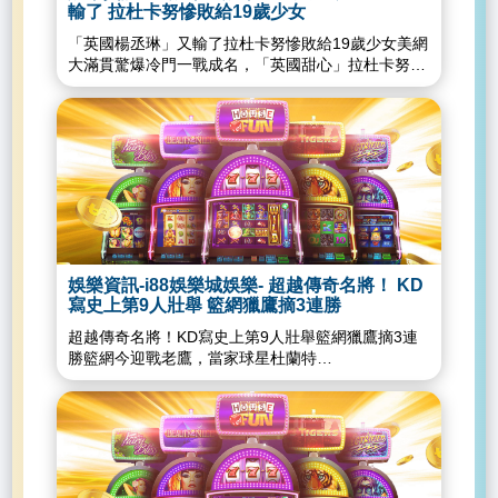
弗（FrancesTiafoe），本季第5冠到手。現年24歲的
他人都在看:【1766.ws】一起聊聊高端老司機!全新
HOYA娛樂城眾發娛樂城贏家娛樂城i88娛樂城娛樂城
輸了 拉杜卡努慘敗給19歲少女
茲維瑞夫近況甚佳，本週一路過關斬將，決賽延續發
上線囉!【1766.ws】註冊儲值完整教學老司機!”台灣
金合發娛樂城博馬娛樂城九州娛樂城THA-九州娛樂
「英國楊丞琳」又輸了拉杜卡努慘敗給19歲少女美網
燙手感狀態，強轟19記愛司、3度破發，激戰1小時
博彩玩家交流專區●現金版跟信用版很多要怎麼選擇
LEO-九州娛樂i88娛樂城通博娛樂城娛樂城-AV影城
大滿貫驚爆冷門一戰成名，「英國甜心」拉杜卡努
36分鐘，直落2解決來勢洶洶的帝亞弗。開賽AZ第
才好?●為什麼賭場對百家樂又愛又怕？●為什麼賭場
現金版娛樂城出款娛樂城 相關品牌介紹:參閱《你不
（EmmaRaducanu）人氣紅翻天，短短數週就圈粉
4、5局與對方互破拉鋸，一路僵持至6：5時，第2個
對百家樂又愛又怕？●如何選擇優質線上娛樂城?通博
可不知的娛樂城的專業名詞》，拉近你與娛樂城的距
無數，個人IG迅速突破201萬，榮膺全球30歲以下職
盤未點他再破拿下，費番手腳先馳得盤。次盤茲維瑞
娛樂城HOYA娛樂城眾發娛樂城贏家娛樂城i88娛樂城
離！雪梨X 簡丹 i88娛樂城娛樂城...
業網球明星第2人，名利雙收之餘，更被看好超越暫
夫乘勝追擊，儘管第6局錯失破發機會，他在5：4聽
娛樂城金合發娛樂城博馬娛樂城九州娛樂城THA-九
挾288萬粉絲獨走、卻飽受心理健康康問題所苦的
牌時把握機會，連下4球強勢突破，直接關門出線。
州娛樂LEO-九州娛樂i88娛樂城通博娛樂城娛樂城-
「日本小威」大坂直美。羅馬尼亞、中國混血的拉杜
這是茲維瑞夫職業生涯第18座冠軍，本季他除了贏得
AV影城現金版娛樂城出款娛樂城 相關品牌介紹:參閱
卡努，芳齡18就技驚四座，本月在紐約法拉盛公園橫
維也納，還在東京奧運、馬德里、辛辛那提名人賽、
《你不可不知的娛樂城的專業名詞》，拉近你與娛樂
掃群芳，榮膺史上首位從會外起10連勝，而且連贏
墨西哥阿爾普科等站掄元。AZ近27場單打賽事拿25
城的距離！雪梨X 簡丹 i88娛樂城娛樂城...
20盤打下女單冠軍的網壇超級新星，融合東西方特色
勝，總計戰績303勝138敗，勝率高達68.7%，現役
的甜美臉孔，甚至被在台灣、中國等地都被許多網
球星躋身前6，展現接班塞爾維亞世界球王喬科維奇
友、媒體暱稱為「英國楊丞琳」。今夏拉杜卡努在溫
（NovakDjokovic）、西班牙「蠻牛」納達爾
娛樂資訊-i88娛樂城娛樂- 超越傳奇名將！ KD
布頓草地勇闖16強，IG就已獲得40萬人追蹤，美網
（RafaelNadal）、瑞士老將費德爾
寫史上第9人壯舉 籃網獵鷹摘3連勝
過後總人數突然暴漲5倍，連坐擁170萬名鐵粉的澳
（RogerFederer）等「三巨頭」的後浪實力。相關
超越傳奇名將！KD寫史上第9人壯舉籃網獵鷹摘3連
洲「壞小子」基吉歐斯（NickKyrgios）都被比下
博彩論壇:一樂娛樂城fun1.cc-i88娛樂城娛樂城-FB粉
勝籃網今迎戰老鷹，當家球星杜蘭特
去，走紅程度甚至凌駕2018年美網封後的大坂直
絲專頁-影片*/--立即真錢遊戲--/*影片教學-手機:免費
（KevinDurant）豪取32分、7籃板、5助攻，率隊終
美。英國18歲少女拉杜卡努（EmmaRaducanu）在
領取-首存1,000送1,000--123-1766.ws情色裸聊其他
場117：108擊退老鷹，拉出一波3連勝。籃網首節轟
拿下美網冠軍之後的第二場公開賽仍未能闖進決賽，
人都在看:【1766.ws】一起聊聊高端老司機!全新上
下35分，取得領先優勢，次節一度領先達雙位數，但
今天在總獎金23萬美元的WTA250外西凡尼亞公開
線囉!【1766.ws】註冊儲值完整教學老司機!”台灣博
老鷹在半場結束前，吹起反攻號角，連續進攻得手超
賽，以2：6、1：6直落二不敵另一名19歲少女，世
彩玩家交流專區●現金版跟信用版很多要怎麼選擇才
前比數，籃網靠哈登（JamesHarden）半場前3.1秒
界排名55的烏克蘭柯絲堤雅克（MartaKostyuk）。
好?●為什麼賭場對百家樂又愛又怕？●為什麼賭場對
飆進三分球，再度要回領先，以2分差進入下半場。
目前世界排名23的拉杜卡努，在9月的美網成為史上
百家樂又愛又怕？●如何選擇優質線上娛樂城?通博娛