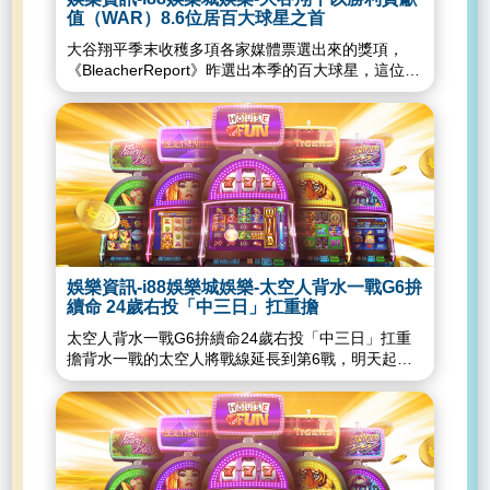
維奇仍然處於巔峰，並不是沒有機會繼續捍衛球王寶
專頁-影片*/--立即真錢遊戲--/*影片教學-手機:免費領
現金版娛樂城出款娛樂城 相關品牌介紹:參閱《你不
值（WAR）8.6位居百大球星之首
座，「一切都取決於他，他還是很有機會，不過他真
取-首存1,000送1,000--123-1766.ws情色裸聊其他人
可不知的娛樂城的專業名詞》，拉近你與娛樂城的距
大谷翔平季末收穫多項各家媒體票選出來的獎項，
的已經不年輕了。」另一方面，喬帥將在明年的澳網
都在看:【1766.ws】一起聊聊高端老司機!全新上線
離！雪梨X 簡丹 i88娛樂城娛樂城...
《BleacherReport》昨選出本季的百大球星，這位天
尋求衛冕以及史無前例的21冠，疫苗問題恐成為絆腳
囉!【1766.ws】註冊儲值完整教學老司機!”台灣博彩
使日籍二刀流球星再度毫無懸念登上首位。大谷翔平
石，對此貝克被問及此題時則表示，可以理解喬科維
玩家交流專區●現金版跟信用版很多要怎麼選擇才好?
以勝利貢獻值（WAR）8.6位居百大球星之首，該媒
奇的態度，「但如果你是網球選手，就必須遵守當地
●為什麼賭場對百家樂又愛又怕？●為什麼賭場對百家
指出，即使例行賽已經結束數週，還是很難想像大谷
政府的規定。」澳網開打所在地維多利亞州州長安德
樂又愛又怕？●如何選擇優質線上娛樂城?通博娛樂城
今年達到的成就，內文提到，他的強勁擊球數與小葛
魯斯（DanielAndrews）上月曾要求職業運動員都必
HOYA娛樂城眾發娛樂城贏家娛樂城i88娛樂城娛樂城
雷諾（VladimirGuerreroJr.）相同，三振率與達比修
須接種疫苗，最新發展則是若未接種疫苗者必須進行
金合發娛樂城博馬娛樂城九州娛樂城THA-九州娛樂
有不相上下。在打擊端繳出OPS+（標準化攻擊指
14天隔離、不過喬帥認為是個人隱私，始終未向外界
LEO-九州娛樂i88娛樂城通博娛樂城娛樂城-AV影城
數）158、46轟的成績；投球端則貢獻標準化防禦率
透露是否已施打疫苗。相關博彩論壇:一樂娛樂城
現金版娛樂城出款娛樂城 相關品牌介紹:參閱《你不
（ERA+）141、156次三振，文末盛讚他是現代最頂
fun1.cc-i88娛樂城娛樂城-FB粉絲專頁-影片*/--立即
可不知的娛樂城的專業名詞》，拉近你與娛樂城的距
尖的二刀流球員。在上月30日返國的大谷翔平，球季
真錢遊戲--/*影片教學-手機:免費領取-首存1,000送
離！雪梨X 簡丹 i88娛樂城娛樂城...
結束持續受到各家媒體的獎項青睞，而眾所矚目的年
1,000--123-1766.ws情色裸聊其他人都在看:
娛樂資訊-i88娛樂城娛樂-太空人背水一戰G6拚
度MVP，他也是呼聲最高的人選，此獎將於9日公佈
【1766.ws】一起聊聊高端老司機!全新上線囉!
續命 24歲右投「中三日」扛重擔
入圍者、19日宣布最終贏家。大谷翔平本季在大聯盟
【1766.ws】註冊儲值完整教學老司機!”台灣博彩玩
太空人背水一戰G6拚續命24歲右投「中三日」扛重
打出載入史冊成績，儘管未能達成單季雙位數「勝投
家交流專區●現金版跟信用版很多要怎麼選擇才好?●
擔背水一戰的太空人將戰線延長到第6戰，明天起將
和全壘打」的偉業，但投球方面有9勝2敗、防禦率
為什麼賭場對百家樂又愛又怕？●為什麼賭場對百家
回到主場作戰，太空人主帥貝克表示，第6戰先發將
3.18、156K，打擊有46轟、100打點、103得分、26
樂又愛又怕？●如何選擇優質線上娛樂城?通博娛樂城
會是僅休息3天的24歲右投賈西亞（LuisGarcia），
盜，打擊三圍.257/.372/.592、OPS.965，數據非常
HOYA娛樂城眾發娛樂城贏家娛樂城i88娛樂城娛樂城
他也坦言若有狀況不排除就要啟用牛棚車輪戰。太空
優秀，用二刀流表現震撼大聯盟。與大谷師徒情深的
金合發娛樂城博馬娛樂城九州娛樂城THA-九州娛樂
人昨天以9：5逆轉贏得世界大賽第5戰，將系列戰扳
栗山監督昨日在卸任記者會上表示：「當初短短5年
LEO-九州娛樂i88娛樂城通博娛樂城娛樂城-AV影城
成2勝3敗，明天起回到主場力拚將戰線延長至第7
的時間讓他離隊了，那是因為翔平真的有可能成為世
現金版娛樂城出款娛樂城 相關品牌介紹:參閱《你不
戰。太空人總教練貝克（DustyBaker）今天受訪時宣
界第一的選手，他有一種強烈的信念，那就是如果不
可不知的娛樂城的專業名詞》，拉近你與娛樂城的距