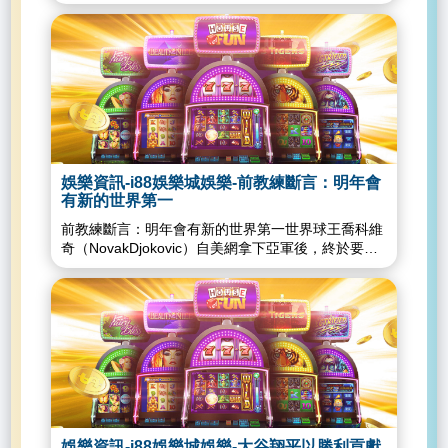
出「背靠背」開轟，一舉逆轉比數，終場勇士3：2擊
湖人此戰開局表現強勢，首節取得雙位數領先，當家
家交流專區●現金版跟信用版很多要怎麼選擇才好?●
敗太空人，世界大賽取得3：1聽牌優勢。太空人先發
一哥詹姆斯（LeBronJames）在第2節上演霸氣背後
為什麼賭場對百家樂又愛又怕？●為什麼賭場對百家
葛蘭基（ZackGreinke）4局無失分，投出3次三振，
扣籃，加上一次驚奇中距離跳投拿下分數，還造成對
樂又愛又怕？●如何選擇優質線上娛樂城?通博娛樂城
後來因代打換投，5下史坦內克（RyneStanek）接
方犯規，一口氣進帳3分。湖人在詹皇的帶動之下，
HOYA娛樂城眾發娛樂城贏家娛樂城i88娛樂城娛樂城
替，繳出1局未失分錶現。太空人今面臨退無可退的
越打越起勁，D.喬丹（DeAndreJordan）也上演扣籃
金合發娛樂城博馬娛樂城九州娛樂城THA-九州娛樂
背水一戰，總教練貝克（DustyBaker）奇招不少，4
秀，令現場球迷陷入瘋狂，加上「甜瓜」安東尼今手
LEO-九州娛樂i88娛樂城通博娛樂城娛樂城-AV影城
局更推出塞揚王牌葛蘭基（ZackGreinke）代打，引
感火燙，上半場三分球6投4中，拿下14分，打完兩
現金版娛樂城出款娛樂城 相關品牌介紹:參閱《你不
發各界熱議。貝克今將世界大賽陷入低潮、平時都打
節紫金大軍已取得近20分的領先，奠定勝基。湖人此
可不知的娛樂城的專業名詞》，拉近你與娛樂城的距
第三棒的明星三壘手柏格曼（AlexBregman）棒次往
仗有4人得分上雙，安東尼三分球8投5中，貢獻23
離！雪梨X 簡丹 i88娛樂城娛樂城...
後調到第七棒，果真收到效果，他在2局敲出適時長
分，魏斯布魯克進帳20分、8籃板、9助攻，A.戴維斯
娛樂資訊-i88娛樂城娛樂-前教練斷言：明年會
打，助隊打破鴨蛋，接著更在4局派出葛蘭基代打，
（AnthonyDavis）挹注16分、13籃板；火箭E.戈登
有新的世界第一
不料「Z魔神」還果真做出貢獻。打完3局太空人仍以
（EricGordon）替補上陣繳出全隊最高17分，但全
前教練斷言：明年會有新的世界第一世界球王喬科維
4：5落後，4上一出局後，原本輪到投手賈西亞
隊多達25次失誤，種下敗因。相關博彩論壇:一樂娛
奇（NovakDjokovic）自美網拿下亞軍後，終於要在
（YimiGarcia）的棒次，太空人更換代打，卻沒有推
樂城fun1.cc-i88娛樂城娛樂城-FB粉絲專頁-影片*/--
本週的巴黎大師賽重返賽場，他的前教練、德國前球
出野手，而是讓葛蘭基上陣，他逮中勇士中繼投手查
立即真錢遊戲--/*影片教學-手機:免費領取-首存1,000
王貝克（BorisBecker）日前受訪時表示，喬帥已不
維茲（JesseChavez）一顆90英哩的伸卡球，敲出右
送1,000--123-1766.ws情色裸聊其他人都在看:
再年輕、明年會有新球王誕生。貝克日前談到喬科維
外野方向平飛安打，不過太空人後續攻勢受阻，沒能
【1766.ws】一起聊聊高端老司機!全新上線囉!
奇在網壇的宰制力時表示，世代交替已經發生，「雖
將他送回來得分。根據紀錄，葛蘭基是自1923年紐
【1766.ws】註冊儲值完整教學老司機!”台灣博彩玩
然喬科維奇還是球王，但現在有世界第2的梅德維夫
約巨人隊本特利（JackBentley）後，第一位在世界
家交流專區●現金版跟信用版很多要怎麼選擇才好?●
（DaniilMedvedev）、第3的西西帕斯
大賽代打的投手。另外，太空人隨隊記者
為什麼賭場對百家樂又愛又怕？●為什麼賭場對百家
（StefanosTsitsipas）、第4的茲維列夫
ChandlerRome，還特別指出，葛蘭基生涯在季後賽
樂又愛又怕？●如何選擇優質線上娛樂城?通博娛樂城
（AlexanderZverev），過去兩年網壇發生很多變
26打數敲出7支安打，楚奧特（MikeTrout）則是12
HOYA娛樂城眾發娛樂城贏家娛樂城i88娛樂城娛樂城
化，這三個年輕球員會在明年某個時刻當上世界第
支1，再次揶揄天使多年無緣季後賽的窘境。相關博
金合發娛樂城博馬娛樂城九州娛樂城THA-九州娛樂
一，這是遲早的事。」不過貝克並不否認34歲的喬科
彩論壇:一樂娛樂城fun1.cc-i88娛樂城娛樂城-FB粉絲
LEO-九州娛樂i88娛樂城通博娛樂城娛樂城-AV影城
娛樂資訊-i88娛樂城娛樂-大谷翔平以勝利貢獻