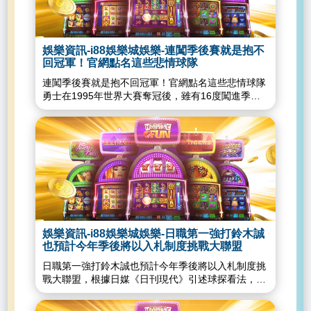
易籃後，輪到杜蘭特單節豪取15分接管比賽，其中籃
第一位從會外賽奪冠的大滿貫冠軍，不過在本月初的
樂城HOYA娛樂城眾發娛樂城贏家娛樂城i88娛樂城娛
網打出一波20：4的碾壓攻勢，杜蘭特就包辦13分，
印地安泉大師賽一戰淘汰，此次來到羅馬尼亞則是美
樂城金合發娛樂城博馬娛樂城九州娛樂城THA-九州
籃網帶著16分領先進入決勝節，他們沒再讓對手有反
網後的第二站賽事。她今天在8強賽只用了57分鐘繳
娛樂LEO-九州娛樂i88娛樂城通博娛樂城娛樂城-AV
撲機會，終場收下勝利。杜蘭特繳出32分、7籃板、
械，出現多達41次非受迫性失誤，對手則只出現16
影城現金版娛樂城出款娛樂城 相關品牌介紹:參閱
娛樂資訊-i88娛樂城娛樂-連闖季後賽就是抱不
5助攻，根據《ESPNStats&Info》統計，杜蘭特生涯
次非受迫性失誤。柯絲堤雅克在這場2002年出生的
《你不可不知的娛樂城的專業名詞》，拉近你與娛樂
回冠軍！官網點名這些悲情球隊
已累積575場單場轟破25分的比賽，超越傳奇名將威
少女對決中勝出，4強賽將面對頭號種子、羅馬尼亞
城的距離！雪梨X 簡丹 i88娛樂城娛樂城...
連闖季後賽就是抱不回冠軍！官網點名這些悲情球隊
金斯（DominiqueWilkins），獨居史上第9人。哈登
哈勒普（SimonaHalep）。另一場4強賽則由愛沙尼
勇士在1995年世界大賽奪冠後，雖有16度闖進季後
貢獻16分、11助攻。老鷹方面，少主T.楊恩
亞孔塔薇特（AnettKontaveit）將對上世界排名99的
賽但卻沒能奪冠，不過昨日在世界大賽G6以7：0完
（TraeYoung）21分、9籃板、10助攻，卡培拉
瑞典皮特森（RebeccaPeterson）。孔塔薇特最近勢
封太空人奪冠後也打破難堪紀錄，大聯盟官網在今日
（ClintCapela）13分、16籃板，D.杭特
頭正旺，8月份才奪冠，9月在奧斯特拉瓦公開賽封
特別撰文點名接下來有望突破「最多次連續季後賽無
（De'AndreHunter）進帳26分。籃網明星後衛厄文
後，上週又在俄羅斯克里姆林盃奪冠。相關博彩論
冠」魔咒的球隊。根據大聯盟官網指出，史上3支
（KyrieIrving）因紐約市疫苗規定而無法上場比賽，
壇:一樂娛樂城fun1.cc-i88娛樂城娛樂城-FB粉絲專
「最多次連續季後賽抱不回世界大賽冠軍」的悲情球
不過現在似乎有了轉機，由於紐約市長即將換人接
頁-影片*/--立即真錢遊戲--/*影片教學-手機:免費領取-
隊分別是勇士、小熊、道奇，勇士在1995年奪冠之
棒，防疫政策也將可能有所改變，對此籃網主帥奈許
首存1,000送1,000--123-1766.ws情色裸聊其他人都
後有16次闖進季後賽卻無冠的紀錄，終於在昨日成功
（SteveNash）也表示歡迎厄文的回歸。相關博彩論
在看:【1766.ws】一起聊聊高端老司機!全新上線囉!
打破，2016年奪冠的小熊則是解除了自1910年後14
壇:一樂娛樂城fun1.cc-i88娛樂城娛樂城-FB粉絲專
【1766.ws】註冊儲值完整教學老司機!”台灣博彩玩
次叩關季後賽卻無冠的魔咒，道奇去年奪冠則是終止
頁-影片*/--立即真錢遊戲--/*影片教學-手機:免費領取-
家交流專區●現金版跟信用版很多要怎麼選擇才好?●
了自1988年後13次闖進季後賽卻無冠的命運。另外
首存1,000送1,000--123-1766.ws情色裸聊其他人都
為什麼賭場對百家樂又愛又怕？●為什麼賭場對百家
娛樂資訊-i88娛樂城娛樂-日職第一強打鈴木誠
該報導也指出接下來3支有望打破尷尬紀錄的球隊，
在看:【1766.ws】一起聊聊高端老司機!全新上線囉!
樂又愛又怕？●如何選擇優質線上娛樂城?通博娛樂城
也預計今年季後將以入札制度挑戰大聯盟
運動家在1989年奪冠後有13次闖進季後賽，但都無
【1766.ws】註冊儲值完整教學老司機!”台灣博彩玩
HOYA娛樂城眾發娛樂城贏家娛樂城i88娛樂城娛樂城
日職第一強打鈴木誠也預計今年季後將以入札制度挑
法奪下世界大賽冠軍，印地安人則是在1948年奪冠
家交流專區●現金版跟信用版很多要怎麼選擇才好?●
金合發娛樂城博馬娛樂城九州娛樂城THA-九州娛樂
戰大聯盟，根據日媒《日刊現代》引述球探看法，不
後，有13次季後賽但無冠的紀錄，另外印地安人也是
為什麼賭場對百家樂又愛又怕？●為什麼賭場對百家
LEO-九州娛樂i88娛樂城通博娛樂城娛樂城-AV影城
含入札金，他很可能獲得超過5年50億日圓的大合
大聯盟現階段最久未奪冠的球隊。除運動家及印地安
樂又愛又怕？●如何選擇優質線上娛樂城?通博娛樂城
現金版娛樂城出款娛樂城 相關品牌介紹:參閱《你不
約，另外點名7隊會對鈴木誠也感興趣。27歲的鈴木
人，洋基雖然有顯赫的經歷、隊史擁27座冠軍，但在
HOYA娛樂城眾發娛樂城贏家娛樂城i88娛樂城娛樂城
可不知的娛樂城的專業名詞》，拉近你與娛樂城的距