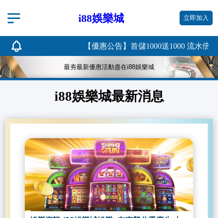
i88娛樂城
立即加入
【優惠公告】首儲1000送1000 流水倍率20
最夯最新優惠活動盡在i88娛樂城
i88娛樂城最新消息