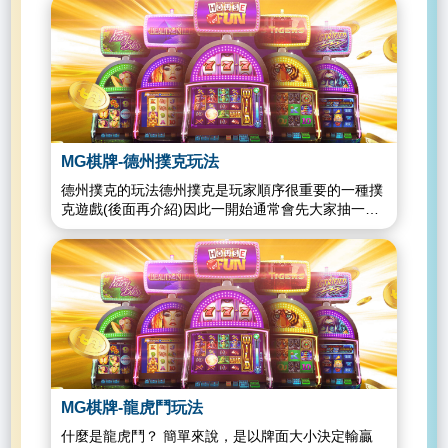
莊"玩家中隨機選擇莊家。莊家確定後，閒家可以進
斷】：莊家不下注，開牌後莊家與所有閒家進行比
五：由兩雜五牌組成。天王：天牌配任何一種九點
行倍數選擇，選擇的倍數將影響輸贏結果的大小。發
牌。莊家通吃：牌面大過所有閒家。莊家通賠：牌面
牌，及天牌配雜九牌，特點是點數為12+9＝21，算
牌所有的大小比較中過程均是莊家和閒家比較，閒家
小過所有閒家；如果莊家牌面即未大過所有閒家也未
個位數為1。地王：地牌配任何一種九點牌，及地牌
和閒家之間不進行比較。玩家必須將發到手中的5張
小過所有閒家。閒家贏：大過莊家的贏於莊家。閒家
配雜九牌，特點是點數為2+9＝11，算個位數為1。
牌分成兩組，進行大小比較。第一組牌為3張，第二
輸：小過莊家的輸給莊家。 搶莊牛牛牌型大小先比
天杠：天牌配任何一種8點牌，及天牌配人牌或雜八
組牌為2張。牌型比較玩家把5張牌分為兩組後，需要
牌型，再比點數，最後比花色。根據牛牛牌型比較大
牌，特點是點數為12+8＝20，算個位數為0。地杠：
各自和莊家進行大小比較。第一組3張牌的比較規
小，如果牌型大小一樣，再比較最大單張牌的點數，
地牌配任何一種8點牌，及地牌配人牌或雜八牌，特
則：要求玩家必須拿且只拿3張牌組成10、20、30的
如果點數相同，再比較最大單張牌的花色。牌型大小
點是點數為2+8＝10，算個位數為0。天高九：天牌
整數（加法運算）。數字A-10的撲克牌數字代表其大
口訣：小四五四牛9到1無。小牛牛>四炸彈>五花牛>
配雜七中的二五牌，特點是點數為12+7＝19，算個
MG棋牌-德州撲克玩法
小，JQK統一以10計算。若莊家和閒家有那麼三張牌
四花牛>牛牛>牛九>牛八>牛七>牛六>牛五>牛四>牛
位數為9。地高九：地牌配高腳七牌，特點是點數為
德州撲克的玩法德州撲克是玩家順序很重要的一種撲
能湊成10或20或30的整數，我們稱之為有牛，那麼
三>牛二>牛一>無牛。單牌點數大小：
2+7＝9，算個位數為9。搶庄牌九對牌大小...
克遊戲(後面再介紹)因此一開始通常會先大家抽一張
則進行第2組兩張牌的大小比較。若莊家或閒家有某
K>Q>J>10>9>8>7>6>5>4>3>2>A。組牌時J、Q、K
牌比大小(德州撲克不分花色大小，趁機提醒一下)，
人無法使用3張牌湊成10或20或30的整數，我們稱之
點數都算是10，只有比牌時需要區分大小。花色大小
贏的先當第一次的莊家，莊家並負責發牌(嚴謹一點
為沒牛，同時該玩家判定為輸。第二組牌的比較則把
排序：黑桃>紅桃>梅花>方塊。牌型對應的倍數 牌型
為了避免作弊行為，也可以以莊家的前兩位洗牌、前
剩下的兩張牌按照加法計算，10的整數倍數最大，1
倍數無牛X 1倍 牛1~牛6X 1倍牛7X 2倍牛8 X 3
一位切牌這樣的方式，不過這一般就各自約定就行
最小，若大於10小於20則取個位數計算。數字越大
倍 牛9 X 4倍 牛牛 X 5倍 四花牛 X 6倍 五花
了)，遊戲是以順時鐘的方向進行，莊家依序輪換：1.
則牌型越大，數字越小則牌型越小。若第2組牌數字
牛 X 7倍 四炸彈 X 8倍 小牛牛 X 10倍 【搶莊牛
先發每人兩張牌，稱為【底牌】，此時作第一次的下
為1我們稱之為牛丁，若第2組數字為10或20我們稱
牛】，現正流行於亞洲華人地區，不僅遊戲速度快，
注2.此時玩家有過牌、下注、蓋牌、跟注、下注等不
之為牛牛，其他以牛二、牛三等名稱稱呼。牌型從小
且張力非常強的地方棋牌遊戲，如果你曾聽過【搶莊
同的動作，當所有玩家都決定動作之後，若還有一位
到大排序為：沒牛-牛丁-牛二……牛八-牛九-牛牛-四
牛牛】，現在只要上網就可以玩囉，如果你沒聽過，
玩家以上繼續遊戲，那就繼續下一動，我們這時也介
炸-五花牛。若莊家和閒家都無法使用3張牌湊成10或
也可以點進去看看，說不定一玩就再也回不去
紹一下玩家的5種選擇：過牌：玩家是第一位順位出
20或30的整數，即莊閒兩家均無牛，則此時進行5張
囉。 ...
MG棋牌-龍虎鬥玩法
牌，但是不做下注動作，換下一位下注：玩家是第一
牌中最大一張牌的比較，大小次序為K-Q-J-10-9……
什麼是龍虎鬥？ 簡單來說，是以牌面大小決定輸贏
位順位出牌，並有作下注的動作蓋牌：此局不玩了，
A，若最大一張牌也相同則根據花色進行比較，大小