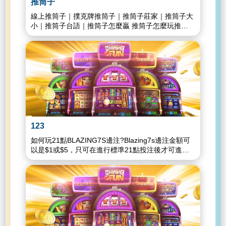
推筒子
為13，那就只有3點在手了。閒家、莊家點數相比，
家，並透過觀察其他玩家的下注來推測可能的手牌。
線上推筒子｜撲克牌推筒子｜推筒子莊家｜推筒子大
點數大的，才算贏。 下注百家樂是一個依靠猜估的
對玩家來說，遊戲目標不應是贏取單局彩金，而是基
小｜推筒子台語｜推筒子怎麼贏 推筒子怎麼玩推筒
博彩遊戲，因此玩家必須在發牌前下注。玩家可以從
於數學(機率論)及心理學上做出正確的決定。因為如
子，是中國的牌類遊戲，用麻將牌作推牌九。也俗稱
三個下注選項中，選出任何一個進行投注：莊家方玩
此一來，期望回報值為正的情形下，可將每一局的平
【雀九】、【將九】、【筒仔目賊】。推筒子是麻將
家押注莊家方並勝出，您將得到和押注相同的賠率，
均利益最大化，長久下來贏錢總額會比輸錢多。 德
的一種變化玩法，推筒子的牌是使用麻將中的一筒到
或1比1。舉例來說，就是如果您押了$100，就會贏
州撲克的牌型大小1.同花大順2.同花順3.四條4.葫蘆
九筒和四張白板，共四十張的牌。因為使用的花色比
$100，但要減去傭金。閑家方玩家押注閑家方並勝
5.同花6.順子8.兩對9.一對10.散牌...
正統麻將還要單純，所以整體玩法也簡單了許多。遊
出，您將也得到和押注相同的賠率。平局押注和局而
戲進行時，所需要的玩家人數也不用一定要四名，最
獲勝的玩家，是高賠率的一個玩法，相對來說比較難
少只需要兩位玩家，就可以進行遊戲。牌具：一筒到
開。 每局流程例牌贏法不論莊家或者閑家，如果最
九筒、白板各四張，共四十張，2~3顆骰子。規則：
初兩張牌牌面的總點數為8或9點而贏牌，這種玩法叫
莊家設置下注數目，並詢問其它閒家是否同意這數
做例牌贏法。此時遊戲結束，並對玩家進行賠彩什麼
目。不同意者退出，否則繼續。從上門閒家開始輪流
情況下會發第三張牌？如果任何一方的總點數沒有達
123
下注。若閒家總下注莊家的總金額，則結束下注。全
到8或9點，發牌官會根據點數加牌於莊家和/或閑家
如何玩21點BLAZING7S邊注?Blazing7s邊注金額可
部下注後，莊家丟擲骰子，根劇點數開始每人發兩張
手牌。然而，什麼時候發放第三張牌的規則是非常明
以是$1或$5，只可在進行標準21點投注後才可進
牌，然後開牌。兩張點相同的牌稱為(豹子)(對子)；
確的。 ...
行。您接着可以如常出牌：如果手上的首兩張牌至少
兩張點數不相同的牌，點數相加取十的餘數，稱為點
有一張7，您就可以憑邊注贏得彩金。如果您手上有
子；兩張牌的點數相加為十，除去28，稱為鱉十。每
兩張7，贏得的彩金就更多。如果發牌官的明牌也是7
雙牌由大至小：豹子(對子)>點子>鱉十。同類牌則以
呢？信不信由您：贏取的彩金更多。每次有玩家投下
點數計算點數，大點數贏小點數。如莊、閒牌面點數
Blazing7s邊注時，注碼就會新增至彩池不斷累積。
相同，莊贏。特殊玩法：單張白板算半點..例如..白板
視乎手上有多少張7和哪些花色和顏色的7，您有機會
+9筒=9點半…白板+8筒=8點半；以此類推，點數最
贏取部分甚或所有累積彩金。以下是不同種類的派
大9點半..最小0點(鱉十)。正式玩法：單張白板算10