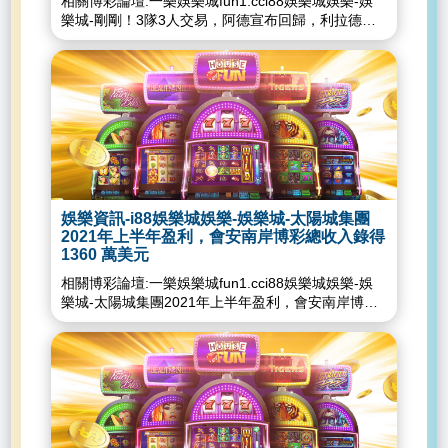
相關博彩論壇:一樂娛樂城fun1.cci88娛樂城娛樂-娛
年的時間裡都在生長。之後一直到青春期發育前，喉
何去何從仍是未知數。唉！世事無常，當初加盟敲鑼
樂城-剛剛！3隊3人交易，阿德宣布回歸，利拉德迎
軟骨的生長就基本停止了。所以青春期前的男孩、女
打鼓，如今在撕破臉邊緣徘徊著，這種窘況誰都不願
來幫手，籃網大贏家i88娛樂城娛樂城-FB粉絲專頁-
孩，他們的甲狀軟骨都是一樣大的。之所以發育後期
看到，但正在慢慢發生。其他人都在看:●再賣美高梅
影片*/--立即真錢遊戲--/*影片教學-手機:免費領取-首
喉結男女有別，這是由於激素導致的。雄激素刺激甲
國際持股套利何超瓊背後打什麼算盤？●菲律賓玩家
存1,000送1,000--目前，NBA交易市場正在熱火朝天
狀軟骨增長，雌激素則導致甲狀軟骨增長比較慢。男
等待已久了！這些場所獲准恢復完全運營”●捕魚機-
進行中，參賽各隊都在緊鑼密鼓備戰這場沒有硝煙的
性進入青春期後,雄激素分泌逐漸增加，會加快甲狀
玩好捕魚遊戲的幾大要素●現金版跟信用版很多要怎
搶人大戰，力爭在賽季開始前完成陣容得到升級補
軟骨增長，使之逐漸向前突出。女性則因為卵巢分泌
麼選擇才好?●為什麼賭場對百家樂又愛又怕？●如何
強，以幫助球隊在新賽季取得更上一層樓的戰績，吸
的雌激素水平增加，甲狀軟骨增長的速度比較緩慢，
選擇優質線上娛樂城?通博娛樂城HOYA娛樂城眾發
引了數以萬計球迷的矚目。今天，聯盟達成了3筆交
所以女性的喉結一般不會突出。醫院耳鼻喉科醫師表
娛樂城贏家娛樂城i88娛樂城娛樂城金合發娛樂城博
易，值得我們去看看。剛剛！3隊3人交易，阿德宣布
示，女性看上去有喉結，一方面可能是內分泌失衡，
馬娛樂城九州娛樂城THA-九州娛樂LEO-九州娛樂i88
回歸，利拉德迎來幫手，籃網大贏家為了新賽季能重
雄激素分泌過多，雌激素含量不足，會出現喉結突
娛樂城通博娛樂城娛樂城-AV影城現金版娛樂城出款
返總決賽的舞台，熱火隊仍在積極提升各個位置的深
出、聲音變粗等男性化的特徵，像女性卵巢等部位發
娛樂城 相關品牌介紹:參閱《你不可不知的娛樂城的
娛樂資訊-i88娛樂城娛樂-娛樂城-太陽城集團
度，他們為老將控衛洛瑞引進了一位替補。據悉，熱
生腫瘤，就可能會導致雌激素分泌不足。還有一個原
專業名詞》，拉近你與娛樂城的距離！雪梨X 簡
2021年上半年盈利，會安南岸博彩總收入錄得
火隊與馬庫斯-加賴特簽下了一份雙向合同，後者新
因是身體過於消瘦，頸部的脂肪和肌肉少，顯得喉結
丹 i88娛樂城娛樂城...
1360 萬美元
賽季將扮演第三控衛的角色。值得一提的是，現年僅
突出，這種情況主要發生於20歲左右身材苗條的女
相關博彩論壇:一樂娛樂城fun1.cci88娛樂城娛樂-娛
22歲的加賴特是今年的落選秀，司職控衛，上賽季場
性。另外單純的遺傳性因素也會導致女性喉結突出，
樂城-太陽城集團2021年上半年盈利，會安南岸博彩
均可拿到11.0分4.6籃板3.7助攻1.6搶斷的全面數
比如父母輩喉結比較大，可能會導致女兒喉結突出。
總收入錄得1360萬美元i88娛樂城娛樂城-FB粉絲專
據。另外，一直活躍在交易市場上的開拓者隊也在這
其他人都在看:●再賣美高梅國際持股套利何超瓊背後
頁-影片*/--立即真錢遊戲--/*影片教學-手機:免費領取-
天完成了一筆簽約，淘到了寶。他們為控球後衛小丹
打什麼算盤？●菲律賓玩家等待已久了！這些場所獲
首存1,000送1,000--太陽城集團位於越南的綜合度假
尼爾-史密斯提供了一份短合同，後者需要在接下來
准恢復完全運營”●捕魚機-玩好捕魚遊戲的幾大要素●
村會安南岸在2021年上半年博彩總收入僅錄得1,360
的訓練營中打出預期表現方能獲得正式合同。不得不
現金版跟信用版很多要怎麼選擇才好?●為什麼賭場對
萬美元，較前幾個季度有所改善，但亦清楚表明新冠
提的是，作為2017年的9號秀，史密斯在登陸NBA之
百家樂又愛又怕？●如何選擇優質線上娛樂城?通博娛
疫情持續對亞洲旅遊目的地度假村的持續影響。太陽
後便打出了場均15.2分5.2助攻3.8籃板1.0搶斷的華
樂城HOYA娛樂城眾發娛樂城贏家娛樂城i88娛樂城娛
城集團在公佈其截至2021年6月30日內的中期業績公
麗數據，但因為場外因素導致他被交易後而沒有受到
樂城金合發娛樂城博馬娛樂城九州娛樂城THA-九州