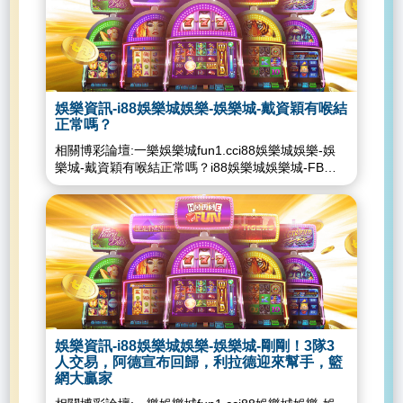
到了6人，分別是是杜蘭特、哈登、歐文、格里芬、
總冠軍的老詹，已經決定了在湖人結束自己的職業生
小喬丹、米爾薩普。而此前，湖人隊憑藉陣容中有7
涯，可能還會繼續打4至7年，成為比肩科比魔獸等可
位全明星球員打破了NBA歷史紀錄，成為NBA歷史上
以載入球隊史冊的名宿。而去年休賽期拒絕黃蜂更高
首支陣中全明星球員最多的球隊。顯然，籃網隊距離
報價，最終只以2年1900萬美元加盟湖人的哈雷爾，
打破湖人隊這一紀錄僅差一位全明星，屆時兩隊將並
則可能鐵心要走，他今夏擁有球員選項，可以跳出合
列歷史第一隊。好消息的是，籃網即將迎來舊將阿爾
同試水自由市場。不是因為錢的問題，而是上場時間
德里奇，目前領跑了阿德的簽約，後者也有意重返布
娛樂資訊-i88娛樂城娛樂-娛樂城-戴資穎有喉結
和戰術地位，沒有得到預期中的重用就算了，關鍵場
魯克林完成奪冠美夢。據悉，阿爾德里奇已經成功通
正常嗎？
次還被雪藏，淪為飲水機管理員。人家哈雷爾本賽季
過了聯盟規定的必要測試，並獲准重返NBA賽場。上
相關博彩論壇:一樂娛樂城fun1.cci88娛樂城娛樂-娛
常規賽打得這麼好，場均可以貢獻13.5分6.2板1.1
賽季，阿德因為心率不齊而無奈退役，但他仍對無法
樂城-戴資穎有喉結正常嗎？i88娛樂城娛樂城-FB粉
助，投籃命中率高達62.2%，但到了與太陽的季後賽
拿到生涯首冠耿耿於懷！所以，他回歸之後，籃網隊
絲專頁-影片*/--立即真錢遊戲--/*影片教學-手機:免費
上場時間卻寥寥無幾，場均只出戰9.8分鐘得到5.8分
陣容的全明星球員數也達到了7人之多，到時兩隊的
領取-首存1,000送1,000--台灣的戴資穎手法細膩，球
2.5板，包括兩場沒有亮相和兩場個位數，就首戰打
比賽堪稱全明星賽，值得期待！ 其他人都在看:●再賣
路詭異，敢玩一些高難度假動作，球風極具觀賞性，
久點（14.6分鐘）。這種落差誰特麼受得了？前天哈
美高梅國際持股套利何超瓊背後打什麼算盤？●菲律
也因此收穫了非常多的粉絲。不過很多細心的球迷都
雷爾在個人社媒發布一段自己休賽期訓練的集錦，有
賓玩家等待已久了！這些場所獲准恢復完全運營”●捕
發現了戴資穎有喉結，隨便百度一下，不少帖子都在
網友在評論區提出湖人主帥不用前者是對位問題，隨
魚機-玩好捕魚遊戲的幾大要素●現金版跟信用版很多
討論戴資穎的喉結問題，甚至還有球迷認為戴資穎使
即遭遇當事人怒懟：都是藉口！前NBA球員馬特-巴
要怎麼選擇才好?●為什麼賭場對百家樂又愛又怕？●
用了激素。喉結被認為是男性的標誌，那麼戴資穎有
恩斯也過來為哈雷爾鳴不平，寫道：「這很瘋狂，他
如何選擇優質線上娛樂城?通博娛樂城HOYA娛樂城
喉結到底正不正常呢?根據知網相關論文，女性有喉
們簽了你，但不在關鍵時刻用你。下賽季大殺四方
眾發娛樂城贏家娛樂城i88娛樂城娛樂城金合發娛樂
結不是異常現象，主要是因為內分泌失調、遺傳、體
吧。」說實話，哈雷爾因身高過矮的確導致防守不
城博馬娛樂城九州娛樂城THA-九州娛樂LEO-九州娛
型太瘦等原因引起的。男性、女性其實都有喉結。在
行，但進攻上場搶分是可以的，尤其濃眉哥受傷後還
樂i88娛樂城通博娛樂城娛樂城-AV影城現金版娛樂城
娛樂資訊-i88娛樂城娛樂-娛樂城-剛剛！3隊3
人體解剖學中，人的喉結是由11塊軟骨作支架組成
不給他多點表現機會，真是說不過去，是人都會抱
出款娛樂城 相關品牌介紹:參閱《你不可不知的娛樂
人交易，阿德宣布回歸，利拉德迎來幫手，籃
的，其中最主要、體積最大的一塊叫甲狀軟骨。在胎
怨。本來投奔湖人想拿個總冠軍氣下前東家快艇，現
城的專業名詞》，拉近你與娛樂城的距離！雪梨X 簡
網大贏家
兒2個月的時候喉嚨骨開始發育，一直到出生後5~6
在哈雷爾反倒把自己搭進去，身價再度打沒，下賽季
丹 i88娛樂城娛樂城...