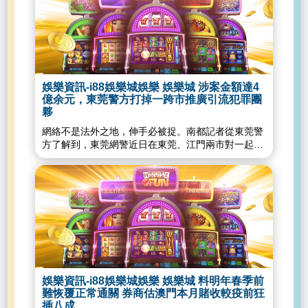
撾公民當場被捕，他們違反了萬象市防疫規定。警方
人博弈，在玩的過程中，全憑自己的手氣和精湛的技
城i88娛樂城娛樂城金合發娛樂城博馬娛樂城九州娛
因此更輕易奪取產業份額並加以獨占。另一方面，由
在現場查獲了3支手槍、40顆子彈和19包冰毒。據警
術。●世界盃2022-C羅又一個里程碑之夜足壇第1人
樂城THA-九州娛樂LEO-九州娛樂i88娛樂城通博娛樂
於遊戲規則尚未完全被釐清，投資人和博彩公司可能
方通報，參加聚會的人在被拘留期間接受了Covid-19
就是他第10次國家隊戴帽！？●娛樂城|i88娛樂城|娛
城娛樂城-AV影城現金版娛樂城出款娛樂城 相關品牌
因此卻步。直至近期，烏克蘭監管對於部分經營許可
檢測，其中7人的檢測結果呈陽性。萬象市公安局副
樂城儲值優惠金？●i88娛樂城娛樂-現金版-娛樂產業
介紹:參閱《你不可不知的娛樂城的專業名詞》，拉
的費用仍拿不定主意。儘管對實體賭場市場可能帶來
局長烏多內·尚塔馮(OudoneChanthavong)表示，其
已成為全球趨勢通博娛樂城HOYA娛樂城眾發娛樂城
近你與娛樂城的距離！雪梨X 簡丹 i88娛樂城娛樂
不小衝擊，網絡博彩對烏克蘭來說似乎是個好賭注，
中4名罪犯已被指控非法持有槍支，目前正在接受審
贏家娛樂城i88娛樂城娛樂城金合發娛樂城博馬娛樂
城...
光是便宜的牌照費即足以鼓勵市場競爭，有望創造政
判。尚塔馮說：“在被判刑之前，其中28人受到警
城九州娛樂城THA-九州娛樂LEO-九州娛樂i88娛樂城
府、博企及玩家皆受惠的三贏局面。開放網博救經濟
娛樂資訊-i88娛樂城娛樂 娛樂城 涉案金額達4
告，每人被罰款300萬基普，並自費隔離14天。其中
通博娛樂城娛樂城-AV影城現金版娛樂城出款娛樂
澳大利亞會是下一個嗎網絡博彩合法趨勢愈來愈熱，
億余元，東莞警方打掉一跨市推廣引流犯罪團
7人的Covid-19檢測呈陽性，正在當地醫院接受治
城 相關品牌介紹:參閱《你不可不知的娛樂城的專業
夥
澳大利亞是否會跟隨「大哥」英國的腳步將之合法？
療，他們自己負責所有支出。”相關博彩論壇:一樂娛
名詞》，拉近你與娛樂城的距離！雪梨X 簡丹 i88娛
還是繼續維持現狀？現在要給出明確答案還太早，但
網絡不是法外之地，伸手必被捉。南都記者從東莞警
樂城fun1.cc-i88娛樂城娛樂城-FB粉絲專頁-影片*/--
樂城娛樂城...
可以觀察到，要求博彩法改革的呼聲自去年開始愈來
方了解到，東莞網警近日在東莞、江門兩市對一起非
立即真錢遊戲--/*影片教學-手機:免費領取-首存1,000
愈大。就實體賭場來說，澳大利亞是僅次於美國和澳
法控制計算機信息系統案開展收網行動，成功打掉兩
送1,000--123-1766.ws情色裸聊其他人都在看:
門的博彩大市之一，中國賭客更是當地非常依賴的客
個利用網絡平台系統漏洞進行推廣引流犯罪的團夥。
【1766.ws】一起聊聊高端老司機!全新上線囉!
群。博彩業在當地歷史悠久，早在1852年就有了第
經核查，兩個團夥發布的虛假廣告達8000萬余條，
【1766.ws】註冊儲值完整教學老司機!”台灣博彩玩
一家賽馬俱樂部，這也是澳大利亞最早的合法賭博場
涉案金額達4億余元，非法獲利將近3000萬。目前，
家交流專區●i88娛樂城娛樂-麻將是四人博弈，在玩
所。目前澳大利亞博彩業主要有賽馬、體育投注、老
該案的審查工作仍在進一步進行中。打掉跨市推廣引
的過程中，全憑自己的手氣和精湛的技術。●世界盃
虎機、彩票等。博彩合法化烏克蘭荷蘭澳大利亞網絡
流犯罪團夥近年來，網絡上高頻出現各類醫療、藥品
2022-C羅又一個里程碑之夜足壇第1人就是他第10次
博彩澳大利亞逾80％成年人參與過博彩活動可謂全球
虛假宣傳廣告，以及涉黃、賭、詐騙違法有害信息，
國家隊戴帽！？●娛樂城|i88娛樂城|娛樂城儲值優惠
最愛賭 不過，澳大利亞並沒有涵蓋全國的單一博彩
導致大量群眾上當受騙，嚴重影響網絡安全秩序。為
金？●i88娛樂城娛樂-現金版-娛樂產業已成為全球趨
法及監管機構，博彩的政策決定、規範及相關事務，
打擊此類違法犯罪，東莞警方在省廳網警總隊的指導
勢通博娛樂城HOYA娛樂城眾發娛樂城贏家娛樂城i88
目前皆由各州政府負責。業界權威和立法者認為澳大
下，東莞網警深入開展線索排查。經縝密偵查，今年
娛樂城娛樂城金合發娛樂城博馬娛樂城九州娛樂城
娛樂資訊-i88娛樂城娛樂 娛樂城 料明年春季前
利亞博彩法改革有其必要，特別是考量到經濟有望自
9月，發現有違法犯罪團夥通過注冊大量“空殼”公
THA-九州娛樂LEO-九州娛樂i88娛樂城通博娛樂城娛
難恢覆正常通關 券商估澳門本月賭收較疫前狂
後疫情時代復甦，還能緩和因和中國關係降溫而帶來
司，開通網絡搜索平台推廣賬號，再利用偽造協議和
樂城-AV影城現金版娛樂城出款娛樂城 相關品牌介紹:
插八成