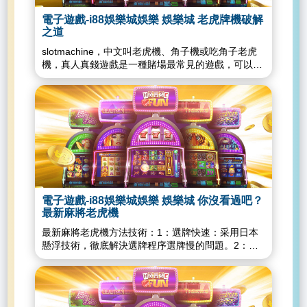
老虎機，也就是容易回報幣的機器。一般來說，越是
i88娛樂城娛樂城-FB粉絲專頁-影片*/--立即真錢遊戲-
司機!全新上線囉!【1766.ws】註冊儲值完整教學老
豪華的娛樂場，老虎機越“緊”，你越難贏錢。不要在
-/*影片教學-手機:免費領取-首存1,000送1,000--123-
司機!”台灣博彩玩家交流專區●新濠透過新濠影匯
電子遊戲-i88娛樂城娛樂 娛樂城 老虎牌機破解
娛樂場外面的老虎機上玩，因為這些老虎機都屬於
1766.ws情色裸聊其他人都在看:【1766.ws】一起聊
「Staycation宅度假」體驗為澳門旅遊學院學生提供
之道
“緊”的，回報率低，特別是超級市場，機場，酒吧，
聊高端老司機!全新上線囉!【1766.ws】註冊儲值完
行業知識●博弈機房藏台中商旅大樓今年已交易7億
slotmachine，中文叫老虎機、角子機或吃角子老虎
電子遊戲廳等地方，在豪華遊輪上有的老虎機回報率
整教學老司機!”台灣博彩玩家交流專區●新濠透過新濠
元？●最詳細的AxieInfinity保姆級擼金教程！？●給
機，真人真錢遊戲是一種賭場最常見的遊戲，可以讓
隻有65％。 玩老虎機，要有耐性，善於把控自
影匯「Staycation宅度假」體驗為澳門旅遊學院學生
PTT網友們解惑！一張圖看懂捕魚遊戲通博娛樂城
您下註少少贏錢多多。如果您掌握瞭相關的策略和技
己，需要充裕的時間和資金。別在疲勞或老有人打岔
提供行業知識●博弈機房藏台中商旅大樓今年已交易7
HOYA娛樂城眾發娛樂城贏家娛樂城i88娛樂城娛樂城
巧，老虎機可謂是投資少，見效快的神奇致富機器。
時玩，這樣的情況下可能會做出錯誤的決定。在最初
億元？●最詳細的AxieInfinity保姆級擼金教程！？●給
金合發娛樂城博馬娛樂城九州娛樂城THA-九州娛樂
玩法是將角子（硬幣）投入，接著會隨機出現不同圖
的一段時間，主要是摸索經驗，掌握各種老虎機遊戲
PTT網友們解惑！一張圖看懂捕魚遊戲通博娛樂城
LEO-九州娛樂i88娛樂城通博娛樂城娛樂城-AV影城
案，如停止時符合特定圖案，即依其賠率勝出。註
的特點和規律，選擇合適的下註方式，時間段、出金
HOYA娛樂城眾發娛樂城贏家娛樂城i88娛樂城娛樂城
現金版娛樂城出款娛樂城 相關品牌介紹:參閱《你不
意，這裡的老虎機與我們在遊戲廳裡玩的那類水果
點及後續狀況等等需要重點把握，新手可以用賭場的
金合發娛樂城博馬娛樂城九州娛樂城THA-九州娛樂
可不知的娛樂城的專業名詞》，拉近你與娛樂城的距
機、奔馳寶馬老虎機不是一回事，那些小型機器沒有
免費籌碼先試玩，熟悉遊戲以後再去玩真錢模式。突
LEO-九州娛樂i88娛樂城通博娛樂城娛樂城-AV影城
離！雪梨X 簡丹 i88娛樂城娛樂城...
累積獎池，而且支付率很低，很多被遊戲廳老板做過
然加大資金隻適合玩老虎機經驗極為豐富的老手，一
現金版娛樂城出款娛樂城 相關品牌介紹:參閱《你不
手腳，想贏錢太難瞭。 牌機老虎機破解方法解
般人不要學。老虎機遊戲很容易上癮，要做到見好就
可不知的娛樂城的專業名詞》，拉近你與娛樂城的距
讀：在日常打機中靠天才能做到的事情，靠勤奮同樣
收。 養成用最大數目籌碼下註的習慣。用3個1元
離！雪梨X 簡丹 i88娛樂城娛樂城...
能做到；靠天才不能做到的事情，靠勤奮也能做到牌
的籌碼下註，不要一次押3元。多數情況下，這兩種
電子遊戲-i88娛樂城娛樂 娛樂城 你沒看過吧？
機是所有牌機老虎機之首、玩法趣味性強。指標多。
策略沒區別，但是為瞭增大命中率，贏得更高的獎
最新麻將老虎機
從對子。三條。雜順，同花，到葫蘆。再到四梅。雖
金，您必須盡量多的下註。新手可能不太理解這點，
最新麻將老虎機方法技術：1：選牌快速：采用日本
然四梅是最小獎！但對玩傢至關重要。沒有小甜頭還
看瞭老虎機的獎金表就會明白瞭，比如一個籌碼的賠
懸浮技術，徹底解決選牌程序選牌慢的問題。2：超
有什麼趣味。筆者玩過無數牌機老虎機。覺得有些牌
付是1000倍，2個籌碼為2000倍，你可能以為3個籌
級靜音：采用轎車降噪技術，配合納米隔音材料，徹
機老虎機倍數不公平對子賠率小。 1、吃分時候
碼就是3000倍，而事實上通常是5000倍。對於有累
底解決選牌時掉牌的噪音。3：進牌口沒有選牌架，
厲害，連續20把都不中一分是常有的事，雖然牌機也
積獎池的老虎機，必須玩最大幣時才有機會擊中累積
將選牌架與麻將老虎機整體設計，外觀更隱蔽、選牌
有吃分這麼厲害的時候，但相對來說牌機更緩和
大獎池。建議玩傢選擇一些累積獎金高的老虎機去
更準確。4：一體化麻將老虎機免掉客戶自己安裝選
些； 牌機中光是四條就有60倍，押總分數*60，
玩，運氣好的話有機會贏大獎。 掌握瞭以上的澳