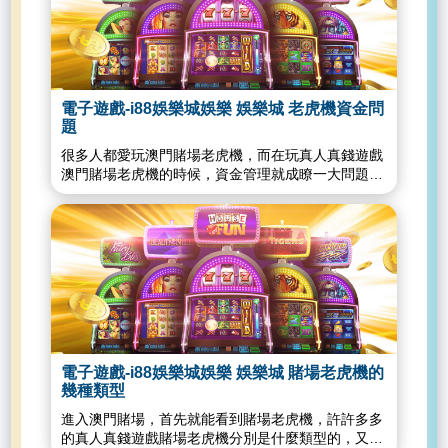
牌程序難且麻煩、復雜的工序；萬種牌型變化，滿足
對子最大的單倍隻有100，押滿分250分中一個對子
門賭場老虎機玩法，人民幣棋牌就能增大在澳門賭場
客戶多種需求。5：匠心工藝：將選牌程序自動打色
才有5000分，就算平均每次出對子能中兩個，押滿
贏錢的幾率，大傢好好去理解，相信大傢都能從澳門
面控線、色子控制線圈與麻將老虎機按鍵面板設計為
分250分也才10000分，相當於總押分的40倍，比牌
賭場滿載而歸。相關博彩論壇:一樂娛樂城fun1.cc-
美觀隱蔽，同時采用弱磁色子。使麻將磁力吸不動色
機中四條還要少。 2、中大獎困難，能打到單個
i88娛樂城娛樂城-FB粉絲專頁-影片*/--立即真錢遊戲-
子避免打麻將時色子隨麻將移動。6：操作簡單：無
對子就不容易瞭，更別說中四個或是五個，隻有在打
-/*影片教學-手機:免費領取-首存1,000送1,000--123-
需遙控器操作，開、關機定位、控色、程序轉換全部
燈的時候才能真正撈一些分出來。不象牌機，一天中
1766.ws情色裸聊其他人都在看:【1766.ws】一起聊
電子遊戲-i88娛樂城娛樂 娛樂城 老虎機資金問
在麻將老虎機上完成，真正的單人操作。7：配套附
幾個四條也是經常事，偶爾搞出小順，五條，大順之
聊高端老司機!全新上線囉!【1766.ws】註冊儲值完
題
件：可以選擇新型無孔萬能程序麻將，避免有孔程序
類的還是常有的。 玩老虎機，要有耐性，善於把
整教學老司機!”台灣博彩玩家交流專區●新濠透過新濠
很多人都愛玩澳門賭場老虎機，而在玩真人真錢遊戲
麻將易磨損掉針露孔、封口處及表面有色差、易臟、
控自己，需要充裕的時間和資金。別在疲勞或老有人
影匯「Staycation宅度假」體驗為澳門旅遊學院學生
澳門賭場老虎機的時候，資金管理就成瞭一大問題。
無光澤等弊病。8：款式花樣：客戶可以根據自己的
打岔時玩，這樣的情況下可能會做出錯誤的決定。在
提供行業知識●博弈機房藏台中商旅大樓今年已交易7
老虎機的資金管理任何博彩遊戲的資金管理都相當重
喜好和各地玩法，真人麻將選擇您需要的萬能一體化
最初的一段時間，主要是摸索經驗，掌握各種老虎機
億元？●最詳細的AxieInfinity保姆級擼金教程！？●給
要。如果您走進賭場想在老虎機身上試試手氣，最好
麻將老虎機.相關博彩論壇:一樂娛樂城fun1.cc-i88娛
遊戲的特點和規律，選擇合適的下註方式，時間段、
PTT網友們解惑！一張圖看懂捕魚遊戲通博娛樂城
有備而來。即使當天您的手氣特背，良好的計劃也能
樂城娛樂城-FB粉絲專頁-影片*/--立即真錢遊戲--/*影
出金點及後續狀況等等需要重點把握，新手可以用賭
HOYA娛樂城眾發娛樂城贏家娛樂城i88娛樂城娛樂城
夠讓您既享受最愉悅的遊戲體驗，同時讓損失控制在
片教學-手機:免費領取-首存1,000送1,000--123-
場的免費籌碼先試玩，真人鬥地主熟悉遊戲以後再去
金合發娛樂城博馬娛樂城九州娛樂城THA-九州娛樂
合理范圍。基本的老虎機資金管理清楚自己願投入的
1766.ws情色裸聊其他人都在看:【1766.ws】一起聊
玩真錢模式。突然加大資金隻適合玩老虎機經驗極為
LEO-九州娛樂i88娛樂城通博娛樂城娛樂城-AV影城
賭本老虎機遊戲的資金管理中，第一步就要清楚願意
聊高端老司機!全新上線囉!【1766.ws】註冊儲值完
豐富的老手，一般人不要學。老虎機遊戲很容易上
現金版娛樂城出款娛樂城 相關品牌介紹:參閱《你不
花多少錢享受遊戲的刺激。老虎機的返還比率有很多
整教學老司機!”台灣博彩玩家交流專區●新濠透過新濠
癮，要做到見好就收。最後，祝你好運連連！相關博
可不知的娛樂城的專業名詞》，拉近你與娛樂城的距
設定，通常都在75％～99％之間。老虎機遊戲的資
影匯「Staycation宅度假」體驗為澳門旅遊學院學生
彩論壇:一樂娛樂城fun1.cc-i88娛樂城娛樂城-FB粉絲
離！雪梨X 簡丹 i88娛樂城娛樂城...
金管理中，第一步就要清楚願意花多少錢享受遊戲的
提供行業知識●博弈機房藏台中商旅大樓今年已交易7
專頁-影片*/--立即真錢遊戲--/*影片教學-手機:免費領
刺激。含淚播種的人一定能含笑收獲。老虎機的返還
億元？●最詳細的AxieInfinity保姆級擼金教程！？●給
取-首存1,000送1,000--123-1766.ws情色裸聊其他人
電子遊戲-i88娛樂城娛樂 娛樂城 賭場老虎機的
比率有很多設定，通常都在75％～99％之間。很鮮
PTT網友們解惑！一張圖看懂捕魚遊戲通博娛樂城
都在看:【1766.ws】一起聊聊高端老司機!全新上線
幾種類型
明，誰都希望返還比率越高越好，但平均的比率都在
HOYA娛樂城眾發娛樂城贏家娛樂城i88娛樂城娛樂城
囉!【1766.ws】註冊儲值完整教學老司機!”台灣博彩
進入澳門賭場，首先就能看到賭場老虎機，許許多多
90％左右。也就是說塞進老虎機裡的每1美元都會損
金合發娛樂城博馬娛樂城九州娛樂城THA-九州娛樂
玩家交流專區●新濠透過新濠影匯「Staycation宅度
的真人真錢遊戲賭場老虎機分別是什麼類型的，又有
失10美分，或者每100美元都要損失10美元。並非每
LEO-九州娛樂i88娛樂城通博娛樂城娛樂城-AV影城
假」體驗為澳門旅遊學院學生提供行業知識●博弈機