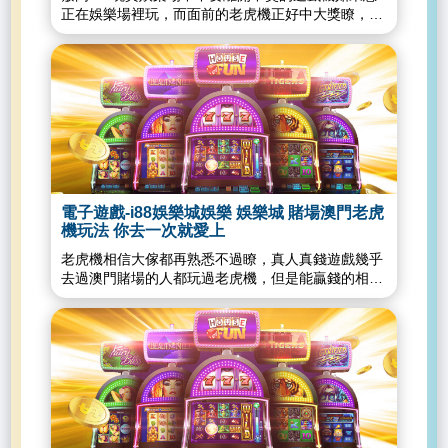
樂城HOYA娛樂城眾發娛樂城贏家娛樂城i88娛樂城娛
正在娛樂場裡玩，而面前的老虎機正好中大獎瞭，您
玩的是現實老虎機，記住領取一張老虎機卡，輸入到
1,000--123-1766.ws情色裸聊其他人都在看:
樂城金合發娛樂城博馬娛樂城九州娛樂城THA-九州
也許需要娛樂場人員幫助您把錢掏出來。任何時候都
任一一臺遊戲機中，您可以獲得一定的贈券。竅門
【1766.ws】一起聊聊高端老司機!全新上線囉!
娛樂LEO-九州娛樂i88娛樂城通博娛樂城娛樂城-AV
不要跟它較勁，有燈會閃爍提示您需要幫助，您需要
3：對累積大獎玩最大金額如今許多老虎機都是多硬
【1766.ws】註冊儲值完整教學老司機!”台灣博彩玩
影城現金版娛樂城出款娛樂城 相關品牌介紹:參閱
做的就是等待，此時離開遊戲機的話您再想贏錢就更
幣機子，每次轉動前都可以輸入不止一枚硬幣。能夠
家交流專區●新濠透過新濠影匯「Staycation宅度
《你不可不知的娛樂城的專業名詞》，拉近你與娛樂
困難瞭。竅門7：掌握心情玩老虎機或者任何其他博
投入最多的硬幣不僅可能贏得最多，而且可以在累積
假」體驗為澳門旅遊學院學生提供行業知識●博弈機
城的距離！雪梨X 簡丹 i88娛樂城娛樂城...
彩遊戲時，一定要保持積極的心態，尤其是在玩網上
大獎聯機的遊戲機上玩還可以贏得累積大獎。這些累
房藏台中商旅大樓今年已交易7億元？●最詳細的
老虎機的時候，讓您離開老是輸錢的遊戲的外在壓力
積大獎的金額相當高，因此您不會希望大運到頭結果
AxieInfinity保姆級擼金教程！？●給PTT網友們解
並不多（例如現實娛樂場中您可以走出娛樂場）。如
隻贏瞭一個硬幣吧？竅門4：設定目標，堅持目標您
惑！一張圖看懂捕魚遊戲通博娛樂城HOYA娛樂城眾
果您帶著情緒玩，最後會發現自己玩得時間越來越
應當單獨劃出一定資金用來玩遊戲，而其他的則不要
發娛樂城贏家娛樂城i88娛樂城娛樂城金合發娛樂城
長，最後毫無必要地耗幹所有的錢。竅門8：瞭解您
動，每場遊戲隻能使用盡可能小的資金。設定目標，
博馬娛樂城九州娛樂城THA-九州娛樂LEO-九州娛樂
正在玩的機子如今的老虎機的鈴聲及哨聲花樣繁多，
無論是純粹為瞭享受X小時的樂趣還是為瞭贏得Y量
i88娛樂城通博娛樂城娛樂城-AV影城現金版娛樂城出
電子遊戲-i88娛樂城娛樂 娛樂城 賭場澳門老虎
變得更迷惑人瞭。您頭腦應該清楚自己玩的是怎樣的
的賭金；設定您收手的時刻，任何時候一旦輸瞭Z量
款娛樂城 相關品牌介紹:參閱《你不可不知的娛樂城
機玩法 你去一次就愛上
遊戲機（多線的，倍數的，累積的等等），以及怎樣
金額，那麼趕快收手。竅門5：不要離開剛剛玩出大
的專業名詞》，拉近你與娛樂城的距離！雪梨X 簡
老虎機相信大傢都再熟悉不過瞭，真人真錢遊戲幾乎
的符號組合才能贏錢。竅門9：考慮玩玩兩個硬幣的
獎的遊戲機誤論認為一旦某臺機器玩出瞭大獎，很長
丹 i88娛樂城娛樂城...
去過澳門賭場的人都玩過老虎機，但是能贏錢的相信
遊戲機如果想玩累積大獎，但是又不願每次都投入5
一段時間都不可能出大獎瞭。實際上老虎機的每次旋
不多，下面就教大傢幾招澳門賭場老虎機玩法：
個硬幣，您可以找找兩個或者三個硬幣的遊戲機。盡
轉都是根據設定的酬付比例隨機生成的，機器不會記
網上娛樂場的老虎機支付率比實地娛樂場的高多瞭。
管投入並不是最大的，同樣您也有資格贏取累積大
住自己剛剛吐出大獎的。在現實娛樂場中盯著這樣的
實地娛樂場的老虎機有80%就不錯瞭，網上老虎機一
獎。竅門10：享受樂趣老虎機是遊戲，遊戲就要享受
機器玩不會錯的，因為您也許並不清楚機器的酬付比
般都在95%左右。比如大發賭城的老虎機回報率約為
樂趣。當然贏錢就會有更多樂趣，但是您應當把老虎
例，而每次的贏錢都是您尋找寬松遊戲機可以參考的
96.2%，加上老虎機的波動大。利用這兩點，摸清瞭
機當作純粹的遊戲體驗就行瞭。如果一心隻想多多贏
指標。相關博彩論壇:一樂娛樂城fun1.cc-i88娛樂城
規律，能克服住波動性，就能賺錢。新手註意別用很
錢，那麼如果最後一無所獲的話就會感覺很沮喪的。
娛樂城-FB粉絲專頁-影片*/--立即真錢遊戲--/*影片教
多資金去玩老虎機。高手都經常有失手的時候，不過
如果您遵循上述竅門行事，您網上老虎機的遊戲之旅
學-手機:免費領取-首存1,000送1,000--123-1766.ws
他們有資金再來，長期還是贏錢的。 尋找“松”的
一定充滿樂趣的。相關博彩論壇:一樂娛樂城fun1.cc-
情色裸聊其他人都在看:【1766.ws】一起聊聊高端老