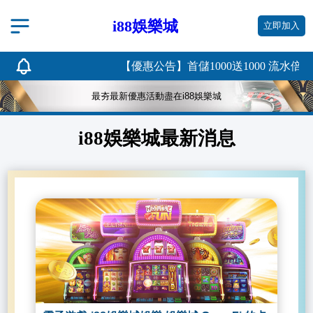
i88娛樂城
立即加入
【優惠公告】首儲1000送1000 流水倍率20
最夯最新優惠活動盡在i88娛樂城
i88娛樂城最新消息