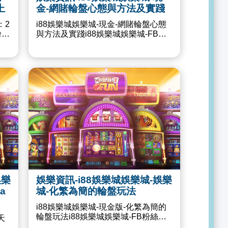
盤
上
方面，隸屬葡京人的員工需要正常上
金-網賭輪盤心態與方法及實踐
班。旅客知悉澳門疫情有變化，但擔
：2
i88娛樂城娛樂城-現金-網賭輪盤心態
下
心也沒用，笑言過關是比較不便，害
粉絲
與方法及實踐i88娛樂城娛樂城-FB粉
穩
怕離境時核酸檢測結果「出唔切」，
樂
絲專頁-影片*/--立即真錢遊戲--/*--娛樂
娛樂
影響回程；他又指，會觀望疫情發展
一招
城-網賭輪盤心態與方法及實踐看到不
都
才確定留澳日數。上葡京的人氣餐廳
沉
少人在詆毀網賭輪盤.搞假,變態,不合
0
巡看，雖然二樓的「無老鍋」火鍋店
事
人意,已經成了網賭輪盤的代名詞,似乎
照常營業，但目測只有一台客人，客
是
只有合他們意,讓他們舒服地賺錢,輪盤
%
服表示疫下照常開門，但可隨時取消
如
才不變態,才不搞假.其實變態的不是網
術!
預約；三樓的「自助山」也有開門做
礎
賭軟件,而是我們.網賭是一個新興事
率
生意，但由今日起取消早餐供應，只
數
物,它的出現便以強大的生命力,在世界
-
做午市及晚市。接線生指8月的晚上餐
。
各地遍種開花.正是因為網賭帶來的高
股
桌預約已滿，最快也排到9月份。鄰近
一
利潤,以及虛擬性.因而不少不法份子,
律賓
上葡京、上月中旬有限度開業的葡京
中
便盯上了這塊肥肉.他們也許會在軟件
復
人，就索性「關門大吉」，門口貼有
，
上搞點水分,或者藉用信益好的網站進
幾
通告，標示「特別營業通知，由即日
或
行招搖撞騙.當然,如果那位網友在這種
麼選
起至另行通知，商場、娛樂設備及停
網站玩輪盤賭,遇到輪盤變態行為而損
又
車場暫停對外開放」的公告。雖然澳
出
娛樂
金失銀,那確實很讓人同情.但如果在信
娛樂資訊-i88娛樂城娛樂城-娛樂
博
門政府4日刊登批示，將部分娛樂場所
打
益良好的網站,網友因輪盤的變態行為,
家
a
城-化繁為簡的輪盤玩法
關閉，而葡京人的大部分設施應不屬
於
導致輸錢.而後便喋喋不休,以偏概全,
樂城
相關範圍。對於公司暫停營業，澳門
i88娛樂城娛樂城-現金版-化繁為簡的
用
視全部的網賭輪盤為猛虎野獸.罵之怕
娛樂
葡京人的公關回覆表示，暫停營業是
輪盤玩法i88娛樂城娛樂城-FB粉絲專
局
之唯恐不及.那這樣做就有點在找藉口,
天
城娛
因為支持澳門政府的防疫政策，何時
頁-影片*/--立即真錢遊戲--/*--真錢攻略!
的
為自己的輸錢找推脫的理由.在你輸錢
娛樂