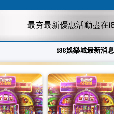
最夯最新優惠活動盡在i
i88娛樂城最新消