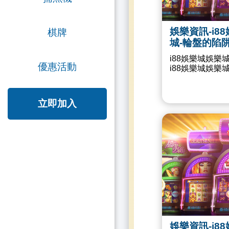
娛樂資訊-i8
棋牌
城-輪盤的陷
i88娛樂城娛樂
優惠活動
i88娛樂城娛樂城-
立即真錢遊戲--/
阱輪盤其他人也
博彩當作賣鹽魚
立即加入
玩法》、《輪盤
法》賭場每設計
其賭場優勢也有
談，個人認為輪
是賭場陷阱。如
氣，那就不在此
的各位都了解，
當下是何其重要
中與不中都是隔
過的人都有一聲
就中了，心情也
越不能穩定你就
如果你是一個毫
娛樂資訊-i8