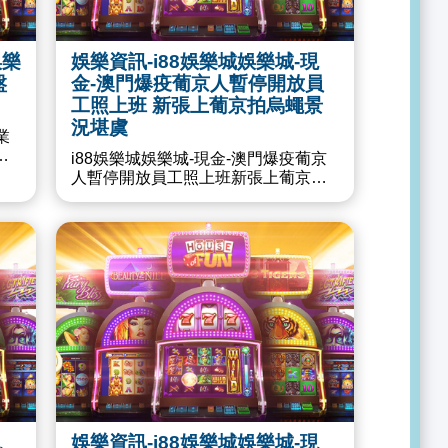
娛樂
娛樂資訊-i88娛樂城娛樂城-現
盤
金-澳門爆疫葡京人暫停開放員
工照上班 新張上葡京拍烏蠅景
況堪虞
業
星
i88娛樂城娛樂城-現金-澳門爆疫葡京
--
人暫停開放員工照上班新張上葡京拍
超專
烏蠅景況堪虞i88娛樂城娛樂城-FB粉
剋
絲專頁-影片*/--立即真錢遊戲--/*-- 澳門
博彩旅遊業本來已經進入復甦階段，
（輪
不料新冠疫情再次殺到，在粵澳出入
歐
境收緊及澳門本地防疫限制之下，旅
好
客「雞飛狗走」，原本暑假是傳統旺
和
季，業界現都不敢樂觀。近月接連開
，
幕的「度假村內「水盡鵝飛」，賭場
分錢
內開有約五成賭台，但不足一成有
來
客。至於鄰近的葡京人更是慘不忍
了
睹，索性「關門大吉」暫停對外開
過
放，直至另行通知。暫時關閉是因支
希
持澳門政府的防疫政策，重開時間則
，
現
娛樂資訊-i88娛樂城娛樂城-現
視乎政府有否新政策；至於員工安排