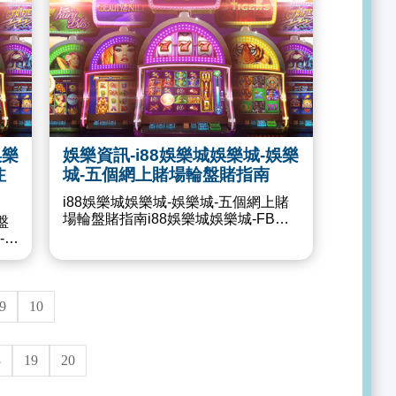
輸70次，第71次開始買4注，再連續
盤的幾種特殊吊號辦法》推薦娛樂城
一
樂
我們(低手)自然輕易做到心態平和,不
准
魚遊戲的幾大要素●現金版跟信用版很
輸的話，第106次開始每次買8
(出金穩定):●註冊即送100元體驗金●
必
樂
計得失.而一旦到了玩真錢,由於真錢關
戲
多要怎麼選擇才好?●為什麼賭場對百
注。。。其餘類推，假如本金夠大，
九州娛樂城●LEO●THA●通博娛樂城
希
娛樂
係我們的命運生活,這時想贏怕輸的心
要怎
家樂又愛又怕？●如何選擇優質線上娛
理論上應該在限紅前就可以買中贏錢
其他人都在看:現金版-優惠內容●註冊
，
合發
理特點就暴露,而由於真錢,也注定要讓
又
樂城?通博娛樂城HOYA娛樂城眾發娛
結束一個回合。輪盤機買孤丁最細的
即送100元體驗金,●首存百分百存
、3
-九
我們在玩真錢同時要承擔一定的風險,
?
樂城贏家娛樂城i88娛樂城娛樂城金合
單位是5蚊，1-35需預備175，36-70
1,000送1,000●再存加贈50%●三存加
，
博娛
因此我們的每一次押注都變得猶豫不
城
發娛樂城博馬娛樂城九州娛樂城THA-
需預備350，71-105需預備700，106-
贈30%相關資訊:●輪盤遊戲功略!輪盤
出款
決,變得患得患失,沒有了玩假錢的果斷
發娛
九州娛樂LEO-九州娛樂i88娛樂城通博
140需預備1400，假如真係140鋪都唔
必勝術!●娛樂城|輪盤三大技巧公開增
可不
放鬆.甚至你的每一次下注都讓你心跳
九州
娛樂城娛樂城-AV影城現金版娛樂城出
出一次0，機會雖然低但絕非唔可能，
加勝率大公開●娛樂城|輪盤的玩法投
，
與
加速,額頭冒水.那麼這時.我們就會變
娛樂
款娛樂城 相關品牌介紹:參閱《你不可
娛樂
咁黑仔當日就應該認輸，4級共需本金
娛樂資訊-i88娛樂城娛樂城-娛樂
注技巧-其他人都在看:●再賣美高梅國
用
得敏感,出現一次押錯,我們都會覺得輪
款娛
不知的娛樂城的專業名詞》，拉近你
2625換一個玩法，不是買固定一個號
際持股套利何超瓊背後打什麼算盤？●
2
注
城-五個網上賭場輪盤賭指南
盤在跟我們作對.出現輸錢,我們就會覺
不知
與娛樂城的距離！i88娛樂城娛樂城...
碼，而是買上一舖的結果，理論上機
菲律賓玩家等待已久了！這些場所獲
掉
得軟件變態.為何會出現這種情況,就是
娛
i88娛樂城娛樂城-娛樂城-五個網上賭
會應該同買固定號碼一樣。歡迎各位
准恢復完全運營”●捕魚機-玩好捕魚遊
出
因為沒有良好的心態.那麼有了良好的
場輪盤賭指南i88娛樂城娛樂城-FB粉
朋友批評這個方法，除了贏得少和贏
盤
戲的幾大要素●現金版跟信用版很多要
測
心態,就能做到嗎?答案是否定的!一個
絲專頁-影片*/--立即真錢遊戲--/*--娛樂
得慢之外，各位朋友認為這個方法有
-
怎麼選擇才好?●為什麼賭場對百家樂
多數
不學無術的學子,心態再好,也考不上大
城-五個網上賭場輪盤賭指南選擇網上
什麼缺點。EA平台我試過這種玩法！
*-
又愛又怕？●如何選擇優質線上娛樂
此
學(花錢買大學不在內),一個濫竽充數
賭場是很多球員是理所當然的東西。
已前70多盤冇0。於是開始一直10蚊
注法
城?通博娛樂城HOYA娛樂城眾發娛樂
穩
的跳水運動員,心態再好,也只能是落水
這是可能的，因為很多新手賭場賭徒
下注034次下注10蚊，冇著落！開始
險
城贏家娛樂城i88娛樂城娛樂城金合發
運動員(跳水救人不在內),一個口吃的
覺得所有的網上賭場是相同的，無論
下注20蚊一次。結果下注到第30次20
回
9
10
娛樂城博馬娛樂城九州娛樂城THA-九
三
人,心態再好,也不能說出一口好口才
是在他們所提供的遊戲，他們的發牌
蚊，所以等到開只可以講掙流水！澳
中
州娛樂LEO-九州娛樂i88娛樂城通博娛
的
(拿錄音播放不在內),同樣,一個不懂賭
及規管，。我們決定在這個網上賭場
門現場電子的話就掙分！我也研究過
24
樂城娛樂城-AV影城現金版娛樂城出款
打
博知識方法的人,心態再好,也只能接受
指南，目前有五個賭場都得到很多人
輪盤的路紙，所以認為買上一舖的結
選
娛樂城 相關品牌介紹:參閱《你不可不
合
輸錢的結局,接受變態的懲罰.那麼好的
8
19
20
高度尊重輪盤遊戲，比一般的網上賭
果比買0中的機會略高，通常30鋪左右
現
知的娛樂城的專業名詞》，拉近你與
。
心態從那裡來.你憑什麼來保證你有良
場好。1、博狗歐洲輪盤博狗是美國市
甚至更低就中。推薦娛樂城(出金穩
的
娛樂城的距離！i88娛樂城娛樂城...
2
好的心態,從天上掉下來?在夢得到仙