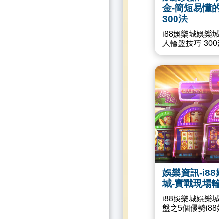
你，你應該已是
金-簡短易懂
聞鬧的很大，在
300法
儀器，幾天內再
鎊。如果你執意
i88娛樂城娛樂
ㄇ怎押的，想想
人輪盤技巧-300
然沒有他的科技
FB粉絲專頁-影片*
的角度，你應該
-娛樂城-輪盤
有比較大的勝算
的陣地和我們正
議，多利用牛頓
法的名稱是因它
的勝算.....
金額而定的1.押
法養成勸大家還
字1-12)2.押1
能成為贏家推薦娛
24)3.分別押1
冊即送100元體
（從第三組選出
●LEO●THA
第二組的任何一
看:現金版-優惠
你所押的注金等
體驗金●首存百分百
中第三組中所選
再存加贈50%●
一個，你將贏得
訊:●輪盤遊戲功
的6倍。這里為60
城|輪盤三大技
娛樂資訊-i8
如果打中沒有押
●娛樂城|輪盤的
中零，你將賠掉3
城-實戰現場
都在看:●再賣
1:12,3)推薦娛
i88娛樂城娛樂
超瓊背後打什麼
送100元體驗金
盤之5個優勢i8
待已久了！這些
●LEO●THA
專頁-影片*/--立
營”●捕魚機-玩