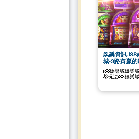
他們是真正的玩
萬美元的奢侈稅
盤賭，尊重彼此
落幕的賽季無緣
連接線上往往形
人今夏積極在自
玩家甚至可以分
前陣容已經有13
避免聊天被凍結
薪資專家Bobby
選項。他們咒罵
納4320萬美元
其他玩家不得選
高。湖人引進「
家，也阻止後者
RussellWes
說，這是不是一
啟後一口氣簽下Dw
娛樂資訊-i8
從這樣的玩家參
KentBazemore
互尊重良好的禮
TrevorArizaWa
城-3路齊贏
前所述，它可以
將，又招攬Kendr
i88娛樂城娛樂
其他人溝通，它
CarmeloAnth
盤玩法i88娛樂
一名優秀的玩家
TalenHorton-
影片*/--立即真錢
的社區，是多人
人目前陣中已有
齊贏的輪盤玩法
的禮儀，不僅在
雙向合約的落選
今天在這裡公開
在其他遊戲或比
算要繳納4320
向：1.記錄開
建一個積極的影
湖人隊史新高紀
是6個6個一行2
加12BET的現
人還差2人，若
見有3個一樣打
玩現場輪盤！成
往上加。湖人本
者3個不一樣就
並將巨資帶回家
局，無緣衛冕，
樣。3.以後一
骰寶，百家樂，
不惜花重金要再
行4.同時間要看
城(出金穩定):
簽下的球員年齡
大，小。第2條
●九州娛樂城●L
延續到最後值得