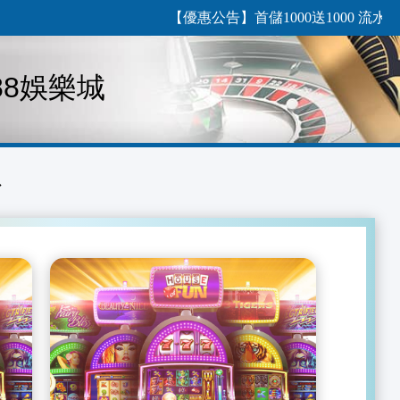
【優惠公告】首儲1000送1000 流水倍率20
88娛樂城
息