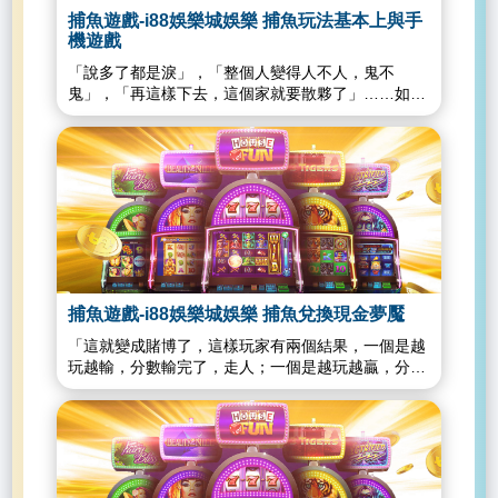
“命題投注”比起底線投注具有明顯更高的房子優勢。
會變成250幣，下一個玩家就有很大的機率可以贏走
捕魚遊戲-i88娛樂城娛樂 捕魚玩法基本上與手
“跳困難的10”（即打賭下一輪將是5和5，這比6和4更
二號玩家輸掉的錢。捕魚機跟老虎機的原理一樣，機
機遊戲
難滾動）賠率為30：1。但是，發生困難10的真正機
器會將所有的籌碼不斷累積，直到開出大獎為止。在
「說多了都是淚」，「整個人變得人不人，鬼不
會是1/36。這意味著賭場支付的金額少於賭注的價
這邊要注意的是，在捕魚機贏的錢，是贏其他玩家的
鬼」，「再這樣下去，這個家就要散夥了」……如此
值。賭場就是這樣賺錢的。有時，您從一開始就發現
錢。而賭場賺到的錢，僅僅是扮演索取服務費的角色
悲催的話都與一個很火的手機遊戲「大富豪捕魚」相
自己處於螺旋式下降狀態。重要的是要記住，捕魚機
而已。了解部位的弱點學會判斷週期後，要了解魚的
關。當這款遊戲與電玩結合就變成了一個吸錢的「怪
破解偶爾發生這種情況在統計上是正常的。不要輸掉
哪些部位容易打，這樣在吐分期可以說是如虎添翼，
胎」——「打魚機」。眾人「打魚」如痴如醉，口袋
頭，嘗試通過更大的下注來迅速收回全部賭注，或者
例如烏龜，牠的頭和龜殼都不好打，四肢和尾巴是牠
的錢則如水一樣流走。記者在調查中發現，「打魚
在房屋邊緣較差時嘗試更高的風險賭注。在撲克中，
的弱點，從側面和後面打會比較好攻陷牠；燈籠魚，
機」現在已經遍布玉林整個遊戲機玩場，在一些不法
甚至有一個關於這種行為的術語：“傾斜”。發生這種
牠的頭跟尾巴都不好打，所以建議打魚鰓位置；鯊
商人或明或暗的操縱下，這個遊戲確實變質成了一項
情況時，其他玩家會注意到並利用您的錯誤決策來為
魚，頭、身體和尾巴都不好打，所以建議打魚鰓和前
害人不淺的賭博遊戲。灰色邊緣的「打魚機」據知情
自己謀取利益。識別出您何時處於虧損狀態，接受這
後鰭。不管打什麼魚，炮跟都盡量跟魚平行發射，不
人介紹，「打魚機」是2012年後在玉林各縣（市、
種損失理解，並拒絕下注您的會話資金。
要迎射和追射。遊戲免費線上玩這樣玩太絕了！贏得
區）電玩遊戲廳逐漸推廣開來的，現在基本上所有的
Beforeusinganyonlinecasinosite,pleasedosomeresearch.Chec
娛樂城妙招這些優惠好康還不來拿～？想賺快錢？來
遊戲廳都裝有這種遊戲機，少者5、6台，多者10多
娛樂城娛樂城-獲准開業通過了！美國玩家準備拜訪
這邊看就有娛樂城登入送好禮直接進入i88娛樂城娛
捕魚遊戲-i88娛樂城娛樂 捕魚兌換現金夢魘
台。「打魚機」分兩種，一種是在傳統的遊戲機下載
新賭場度假村i88娛樂城娛樂城-公佈首季營收業績報
樂城...
「這就變成賭博了，這樣玩家有兩個結果，一個是越
這種軟體；一種是桌子模樣有著巨型液晶螢幕的遊戲
告馬尼拉名勝世界這樣回應了i88娛樂城娛樂城-疫情
玩越輸，分數輸完了，走人；一個是越玩越贏，分數
機，這是最高端的「打魚機」。記者在調查中發現，
影響彩票收入大馬成功多多首三月淨利下滑六成i88
如滾雪球般越玩越大，如不想玩了，可以用贏得的分
「打魚機」遊戲確實成為電玩愛好者的最愛。8月29
娛樂城娛樂城-全球玩家、廠商要失望了！G2EAsia
數換錢！只是這種贏的機率可能比中彩票還低！」在
日下午6時，記者來到玉林城區五燈坡一個大型電玩
博覽會延到這時間i88娛樂城娛樂城...
這種遊戲規則下，玩家變成賭家。「我的朋友輸紅了
城，看到10多台「打魚機」圍滿了人，而其他的遊戲
眼，玩了兩天，結果輸了10多萬元！」知情人介紹。
機幾乎沒有人光顧。記者發現，其玩法基本上與手機
「打魚機」的水很深記者在8月初開始調查「打魚
遊戲一樣，「打魚機」的螢幕上頻繁出現各種魚兒遊
機」涉賭問題，但是在初期所有投訴涉賭的遊戲機廳
動，下方則是炮台，使用炮彈打出漁網捕魚，如魚網