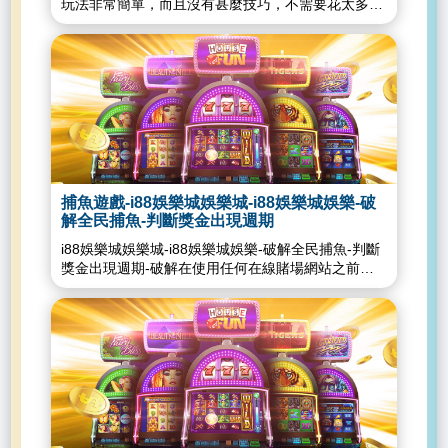
玩法非常簡單，而且沒有甚麼技巧，不需要花太多力
須了解兩個名詞的運作方式：抽水率：白話來說就是
了再開始打。捕魚好手看這裡～捕魚打打魚打魚機突
氣了解遊戲。小編會接觸到捕魚機是因為某天跟學姊
傭金，假如你儲值1000元，最後機器會還你900元，
破重圍了！我們都是靠這撐過贏得娛樂城別說這些優
吃飯的時候看見她在玩，於是我好奇地問她那是什麼
這個100元就是機器的抽水率，並且也無法拿回。遊
惠還不夠！想賺快錢不容易，這邊教你這幾招娛樂城
遊戲？結果沒想到這樣隨口一問，就開啟了我打捕魚
戲幣庫存量：每台機器都會有遊戲幣的庫存量，例如
登入送好禮直接進入i88娛樂城娛樂城...
機的不歸路。所以這篇小編就要和大家介紹捕魚機和
一台機器中設定了1萬元，假設玩家A贏了6000元，
小編玩捕魚機的攻略！捕魚機起源其實捕魚機最一開
機台裡剩下4000元的時候，它就會自動設定下一個
始並不是我們現在看到的捕魚機，原本從日本引進的
玩家很難贏；而如果玩家B在這裡輸了3000元，遊戲
時候，是一款我們常在夜市看到的撈魚遊戲的「線上
幣庫存到7000元時，玩家C贏錢的機會就非常高。捕
版」，之後有遊戲廠商覺得這款遊戲能夠帶來錢潮。
魚好手看這裡～捕魚打打魚打魚機突破重圍了！我們
於是在設定上做了一些改變，才變成我們現在看到的
都是靠這撐過贏得娛樂城別說這些優惠還不夠！想賺
捕魚機。簡單易上手大家看到的捕魚機或是各種衍生
快錢不容易，這邊教你這幾招娛樂城登入送好禮直接
捕魚遊戲-i88娛樂城娛樂城-i88娛樂城娛樂-破
出的遊戲，之所以這麼受到玩家的青睞正是因為它的
進入i88娛樂城娛樂城...
解全民捕魚-判斷獎金出現週期
玩法、操作簡單、圖案也很好分辨，所以幾乎沒有語
i88娛樂城娛樂城-i88娛樂城娛樂-破解全民捕魚-判斷
言障礙和隔閡，加上現在訊息和網路互通，使得捕魚
獎金出現週期-破解在使用任何在線賭場網站之前，
機更能快速在全世界引起流行。捕魚機原理玩捕魚機
請進行一些研究。檢查其支付百分比和支付速度，以
之前你必須先了解兩個原理。【第一、抽水率】什麼
及其遊戲是否與您的設備和Internet連接速度兼容。
是抽水率？抽水率就是種保證機器一定賺得到錢的設
通過在線閱讀娛樂場評論並查看是否存在來自其他玩
置。當你投入1000時，機器只會吐回990元，那這10
家的正面或負面評論，來研究最好的在線網站。進行
元就是賭場的抽水率。【第二、初始庫存量】什麼是
快速的背景研究可以幫助您找到最適合您遊戲玩法的
初始庫存量？遊戲幣庫存的控制是設定遊戲幣的「初
賭場。花時間去找賭場遊戲，並在其中進行下注，以
始庫存量」，小編來舉一個例子：假使一台機台的初
每注最低的賭注優勢。捕魚機破解賭場優勢是衡量賭
始庫存量是200幣，一號玩家贏走了150幣，遊戲幣
場支付的費用相對於真實賠率所要支付的金額的度
的庫存量只剩50幣，這樣二號玩家要贏的機率就非常
量。以胡扯為例。眾所周知，桌子中間的簡單一輪
小，若二號玩家輸了200幣，這樣遊戲幣的庫存量就