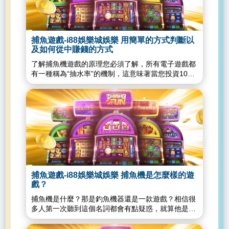
就很有可能贏走玩家二號輸去的錢幣。電子捕魚機技
幸、在數學與觀念遊戲方公司還是會計算機率來發放
到這時間i88娛樂城娛樂城...
巧每個遊戲不外乎存在一些BUG或漏洞，電子捕魚機
每位玩家獲得武器的機率。擊殺魚種機率獲得:使用
也是如此。我們接下來看看玩電子捕魚機遊戲時需要
這種方式、擊殺魚種成功之後，玩家在畫面之上就可
注意些什麼？送分魚有哪些？在炮台較近的地方出現
以看到獲得特殊武器的圖案顯示或者文字寫出，明確
捕魚遊戲-i88娛樂城娛樂 用簡單的方式判斷以
燈籠、魔鬼、烏龜等，這些魚游動緩慢，調整好角度
的凸顯玩家獲得武器的特效。武器使用明確標示:遊
及如何從中賺錢的方式
連續打，基本上都是送分的魚。大魚看時機從炮台附
戲介面中說明雷射炮、免費炮、冰凍炮的武器效果，
了解捕魚機遊戲的原理您必須了解，所有電子遊戲都
近游動的大金龜，儘量不要碰，浪費炮彈，命中率很
讓玩家在使用上無爭議的事情發生，此點也可以讓玩
有一種稱為“抽水率”的機制，這意味著當您投資1000
低。從右側出現的鯊魚，看到這樣的鯊魚，如果小魚
家更加清楚了解武器效果。獲得捕魚遊戲武器假設魚
元時，機器只會吐回990元，而10元是娛樂場或娛樂
不多的話則加大火力，跟蹤射擊，若炮台周圍有很多
種賠率為100倍、RTP=90%，以獲得的計算公式為
場的抽水率。捕魚機破解和投幣機具有相同的概念，
小魚，就不要浪費炮彈了。快魚跟蹤打通常會有一些
[擊殺率PxR/N]，那麼P=70%/100×0.7%，武器獲得
目的是贏得普通玩家的累積獎金，因為該機器將不斷
離炮台很近的快魚，遇到這種魚，可以採用跟蹤射
的機率為LP=20%/200=0.1%，所以武器的獲得機率
將所有籌碼累積到累積獎金“Jackpot”中，一直到達到
擊，順著魚的方向打，往往中小型炮彈連發，命中率
為0.1%，但是這個0.1%當中還包含著子彈擊中魚、
了設定好的大獎門檻。因此，您必須了解，當您在捕
很高。把握魚群的周期變化魚潮來襲時，全是大魚，
魚卻沒有擊殺但還是可以獲得獎勵，但是捕魚遊戲的
魚機破解上贏錢時，贏錢的不是機器的錢，而是其他
游動速度也很快，這種魚不一炮兩炮能打下來的，儘
遊戲過程中要擊殺魚種才可以獲得武器較為合理原
玩家的錢，而機器（或賭場經營者）的錢在這裡僅起
量不要浪費炮彈，所以這個時段要保存火力，等大魚
因。遊戲公司調整成打擊魚種過程中並不會獲得武
到提供場地作用設備並要求“服務費”的作用。建立良
群過了再開始。捕魚好手看這裡～捕魚打打魚打魚機
器，必須要擊殺魚種才有獲得機率、假設魚死的機率
好的捕魚遊戲心態我想說一句老話：在準備玩遊戲之
突破重圍了！我們都是靠這撐過贏得娛樂城別說這些
為0.7%、LP=0.1%，那麼LP=1/7，獲得的機率就為
前，不要讓自己情緒過高，這樣您就可以穩定地進行
優惠還不夠！想賺快錢不容易，這邊教你這幾招娛樂
目標魚沒有死機率獲得就為0，目標魚死亡那麼獲得
捕魚遊戲-i88娛樂城娛樂 捕魚機是怎麼樣的遊
分析。當您發現籌碼不斷地吐出去並且魚群不會被砲
城登入送好禮直接進入i88娛樂城娛樂城...
機率就為1/7，當然詳細的計算機率每個捕魚遊戲公
戲？
彈撞擊時，請首先停止！如何在此部分設置止損點？
司設定都不相同，但對於計算法全部都為通用。 i88
捕魚機是什麼？那是釣魚機器還是一款遊戲？相信很
根據經驗，當您最初準備10,000籌碼時，發現連續損
娛樂城娛樂城-獲准開業通過了！美國玩家準備拜訪
多人第一次聽到這個名詞都會有點疑惑，就算他是一
失3,000時，您應該立即將其收手，就好像3,000沒用
新賭場度假村i88娛樂城娛樂城-公佈首季營收業績報
款遊戲也不知道該怎麼玩。捕魚機簡單來說，就跟一
了，因為您必須專注於剩餘的7000籌碼，看看如何
告馬尼拉名勝世界這樣回應了i88娛樂城娛樂城-疫情
般遊戲場的電子撈魚遊戲有點像，只不過更複雜一