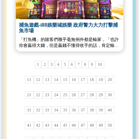
好像都沒有問題，記者每次裝成玩家諮詢，他們都明
捕到魚，就能得分。正前方的計分器顯示成一沓沓的
確地告訴記者，遊戲贏得的籌碼不能兌換成錢！知情
金幣，隨著魚炮的捕魚成果不停地跳動。只是在這
人告訴記者，在警方的嚴厲打擊下，「打魚機」賭博
裡，玩家付錢，商家就給上分，有了分就可以放網打
越來越隱蔽，在一些大型電玩廳，只有資深會員才有
魚，魚捉得多你分數就上，分數沒了意味著你的遊戲
捕魚遊戲-i88娛樂城娛樂 政府警力大力打擊捕
把贏得的籌碼換成錢的特權，一般玩家是沒權的。
結束了。當然遊戲規則若如此，「打魚機」僅僅是一
魚市場
「他們實行會員卡消費，玩家要玩就要在會員卡上充
項合法的、很好玩的遊戲。而一些不法商家為了得到
「打魚機」的賭客們幾乎毫無例外都是輸家，「也許
值，然後刷卡消費！」記者多次蹲點守候，終於在一
更多的利益，還訂了一個規則：魚網捕到魚，就能得
你會贏得大錢，但是贏錢不懂得收手的話，肯定輸
個大型遊戲機廳看到如此場面：一名玩家贏了要求兌
分，如玩家要求下機，可以把剩餘分數向店家兌換成
錢，而且越輸越多，這是一條不歸路！」涉賭「打魚
錢，守在旁邊的一名挎著包的女子從包中拿出一疊
錢。彩票彩球免費線上玩這個攻略技巧打破以往思維
機」玩的就是心跳。據了解，這些「打魚機」充100
錢，迅速地點錢，然後抽出一大疊遞給旁邊一個眼神
娛樂城資訊優惠活動好康攻略博弈湯姆機台娛樂城登
元上2000分，炮彈最大的有200分一炮，也就是說，
兇惡的男人，該男人又重複地點了一下錢，再遞給那
入送好禮直接進入i88娛樂城娛樂城...
1
2
3
4
5
6
7
8
9
10
一發炮彈算下來值10元錢。「這是抓住賭徒的心理，
個玩家。「他們都是實行多人專門服務，一個可以監
贏了會很可觀，輸了會刺激你越輸越賭！」一名曾經
視玩家，一個也是為了互相監督！」有的則完全轉入
11
12
13
14
15
16
17
18
19
20
參與遊戲機安裝的電子工程師揭露了「打魚機」的黑
了地下。一個電玩場把近20台「打魚機」集中在一間
幕：「很多『打魚機』都有遙控的，他們或者把魚的
大房子裡，這間房子有一個設計成衣櫃的門與外面隔
生命力調到很高，就是說，你要開10次炮才死一條小
絕開，關上門就完全是衣櫃的樣子。沒有人帶入，幾
21
22
23
24
25
26
27
28
29
30
魚！而這條小魚的分值只能換10元，而你還虧90
乎不可能進入這間大房子裡。彩票彩球免費線上玩這
元。或者有人玩多了，他們就在後面按遙控調節比
個攻略技巧打破以往思維娛樂城資訊優惠活動好康攻
例！」市民圍追痛打「打魚機」一名家庭主婦如此描
31
32
33
34
35
36
37
38
39
40
略博弈湯姆機台娛樂城登入送好禮直接進入i88娛樂
述丈夫迷上「打魚機」的前後變化：「本來一個負
城娛樂城...
責、節儉的男人，現在生意也無心做，整日整晚磨在
41
42
43
44
45
46
47
48
49
50
遊戲機廳玩，基本上把我們數年辛苦賺來的錢輸了個
精光！」記者發現，近兩個月在玉林的一些論壇上，