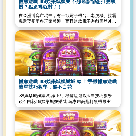
捕魚遊戲-i88娛樂城娛樂 不想確診卻想打捕魚
機？點這裡就對了！
在亞洲博弈市場中，有一款電子機台比老虎機、拉霸
機還要受更多玩家歡迎，而且這款電子遊戲居然連小
朋友都愛打，大家有猜到是什麼遊戲嗎？是的，就是
最有名的「捕魚機」，但捕魚機有什麼樣的魅力讓無
論大人小孩都愛玩呢？讓小編在這裡為大家一一揭
密！關於電子遊戲捕魚機捕魚機這款遊戲在最初是屬
於休閒娛樂的遊戲，而遊戲規則的像是像夜市擺攤中
小孩子最愛玩的「撈金魚」遊戲。而遊戲營運商也看
到了這一類的商機，所以將撈金魚這個遊戲改變成使
用砲彈攻擊魚群，可以獲得相對應的獎勵的一種遊
戲。在遊戲的規則中，打到不同的魚就可以獲得不同
的獎勵。還把電子遊戲的最大獎設定也加入遊戲中，
捕魚遊戲-i88娛樂城娛樂城-線上/手機捕魚遊戲
讓玩家可以擁有不同的遊戲體驗，打魚的刺激與射擊
簡單技巧教學，錢不白花
樂趣，很快地就開始風靡全台。相對於其他電子遊
i88娛樂城娛樂城-線上/手機捕魚遊戲簡單技巧教學，
戲，捕魚機的遊戲規則可以說是相當的簡單，只需要
錢不白花i88娛樂城娛樂城-玩家用高炮打魚機最主要
用砲彈去打魚群獲得越高的分數就可以了，跟撈金魚
的目的就是為了給自己帶來樂趣和收入，要想從遊戲
的玩法有點類似。而捕魚機華麗的畫面跟美麗的魚群
裡面賺到錢，就需要打魚機技巧和這樣才能贏到錢根
成功吸引到玩家們的目光，連小孩都非常喜歡玩呢！
據自己喜歡的打魚機去選擇相應的技巧了，不過有的
捕魚遊戲機台隨處可見就連湯姆熊都有呢！在捕魚機
時候技巧根本就用不到，在打魚機比較出分的情況
的設定中，因為沒有什麼博弈成分，所以也被廣泛的
下，玩家無論怎麼樣去打都可以打到高分，並且是瞬
年齡層玩家所接受，因為捕魚機在一般來說只需要打