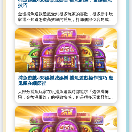
捕魚遊戲-i88娛樂城娛樂 捕魚網遊：金蟾捕魚
贏遊戲廳都不知道，遊戲廳作為莊家只是提供場子和
調整效果和功率的目的。不管怎么樣頻率調整和脈寬
水裡卻游得可不慢，鑑於它的特殊性和可愛性，分值
命中率。3，在有一定金幣儲備後，用更高倍率捕
賭博遊戲”●了解捕魚雞部位的弱點相關娛樂資訊:通博
後在借錢去打。然後輸的身無分文連回家的車費都沒
技巧
抽水率，剩下的就是賭客相互廝殺。打魚機這類機器
調整是關鍵，所以必須要達到寬度調整，因為不同的
也很不錯。由於還保持著烏龜漫不經心的特性，打擊
魚，使收益更大。後來，女兒不喜歡玩了。-i88娛樂
娛樂城HOYA娛樂城眾發娛樂城贏家娛樂城i88娛樂城
有，這種現象真的略見不鮮。所以在捕魚時一定要保
為什麼掙錢？主要靠的是算法技術，其中CS的算法
天氣，不同的水質，不同的氣候等等因素都會影響效
金蟾捕魚這款遊戲受到很多玩家的喜歡，很多新手玩
難度在高分魚中是公認的低，所以想賺分的漁民們千
城娛樂城-FB粉絲專頁-影片*/--立即真錢遊戲--/*----其
娛樂城金合發娛樂城博馬娛樂城九州娛樂城THA-九
持一種理智，在輸了一定的時候一定要收的住。當然
可以說是獨家秘笈，就是靠算法讓CS走到老大的位
果。魚類介紹1.10分以下的魚我們就把他定義為小魚
家還不知道怎麼高效率的捕魚，打哪個部位容易成
萬不要錯過11、神仙魚12分，此魚呈三角形，典型
他人都在看:●不可不知的捕魚機玩法、技巧、攻略全
州娛樂LEO-九州娛樂i88娛樂城通博娛樂城娛樂城-
了很少人能做到真正意義的收。-i88娛樂城娛樂城-
置。算法是打魚機這種機器的核心，保密性一定要做
小魚他雖然好打，但由於分不是很高，所以普遍玩家
功，這裡為大家歸納總結出了一些小技巧，快來看看
的熱帶魚特徵，想是被熱暈了，遊動超緩慢，打擊難
都在這裡●「打魚機」淪為賭博機成了一項害人不淺
AV影城現金版娛樂城出款娛樂城 i88娛樂城娛樂城...
FB粉絲專頁-影片*/--立即真錢遊戲--/*----其他人都在
到位，我記得有位技術骨幹離開了CS，公司就給了
不願意打小魚，其實我覺的小魚可以用來試抽水率，
吧。1、金蟾捕魚技巧的關鍵一是觀察。通過大量時
度不大。12、蝴蝶魚15分，此魚因有貌似蝴蝶般的
的賭博遊戲”●了解捕魚雞部位的弱點相關娛樂資訊:通
看:●不可不知的捕魚機玩法、技巧、攻略全都在這裡
1000多萬封口費。這類機子的算法厲害哪？這個主
或者分少的時候打小魚來攢分也是個不錯的選擇，我
間觀察，可以看下旁邊的一些輸贏情況。或者和機修
魚鰭而得名，分值很不錯的魚哦。但是打起來難度就
博娛樂城HOYA娛樂城眾發娛樂城贏家娛樂城i88娛樂
●「打魚機」淪為賭博機成了一項害人不淺的賭博遊
要強在公司對人性、心理等因素的推算。捕魚程序運
一定提倡的方法就是打小魚粘大魚，反之就是打大魚
搞好關係。發現捕魚遊戲的吐分周期，有一些朋友用
有一點了，要加油打很多炮才可以哦13、鈴鐺魚18
城娛樂城金合發娛樂城博馬娛樂城九州娛樂城THA-
戲”●了解捕魚雞部位的弱點相關娛樂資訊:通博娛樂城
用了超多的變量周期函數，簡單的說就是「人性函
粘小魚。小光魚：他是出現是6隻一組的出現，建議
一些小炮測試，然後靜靜的等待。如果突然發現魚比
分，頭部和尾部的魚鰭長的像兩個鈴鐺，遊動起來的
九州娛樂LEO-九州娛樂i88娛樂城通博娛樂城娛樂城-
HOYA娛樂城眾發娛樂城贏家娛樂城i88娛樂城娛樂城
數」。不同的函數有不同的周期性變化，讓機器呈現
用3號和5號炮去打，這樣打中的機率才大一些，你這
較好打了，這時候可以考慮慢慢加炮，如果某一陣
樣子很好看。分值超高哦，可是一定要盯著尾部打才
AV影城現金版娛樂城出款娛樂城 i88娛樂城娛樂城...
金合發娛樂城博馬娛樂城九州娛樂城THA-九州娛樂
吐分周期和吃分周期。每個打魚位置周期變化也不
二點一定要區分開來。5號炮用在小光魚和其它大魚
子，假如發現魚比較好打，可以考慮火力全開了，等
有效呢14、劍魚20分，此魚的遊動的速度超快，是
LEO-九州娛樂i88娛樂城通博娛樂城娛樂城-AV影城
同。程式設計師會編寫程序根據玩家下注特點來判斷
重合時用，這樣有可能粘中大魚，其實就算打不中大
發現魚不好打了，立即換成小炮。假如你以一種相同
深海世界的猛將，極具攻擊力，頭部長有尖角。深海
現金版娛樂城出款娛樂城 i88娛樂城娛樂城...
玩家適合哪類型函數。例如一個人打魚時發炮分數較
魚也能減少損失。而3號炮就是用來打單群的小光
頻率的炮去打魚的話，是必輸無疑的。所以你一定把
世界中的數量少，分值高。15、魔鬼魚25分，由於
小且謹慎，這時程序會對號入座，給予玩家利好，讓
魚。小黃魚：建議用2號炮和4號炮，不要單獨去打，
握其中的節奏感，還要禁的住貪念。贏了一定的數目
身體扁平似蝙蝠，魚尾細長，長相詭異，與普通魚類
捕魚遊戲-i88娛樂城娛樂 捕魚遊戲操作技巧 魔
玩家嘗到甜頭後再吃分。玩家會造成巨大心理落差，
要等和大魚重合時候去，主要是為了粘大魚。神仙
一定要下分閃人。這其中的道理相信很多人都明白，
大相逕庭，故此得名魔鬼魚。此魚遊動迅速，分值含
鬼藏在細節裡
非常不甘心，最後玩家陷入圈套中無法自拔。記住，
魚：用3號和5號炮，如果你分不多的話，你可以用3
但真正玩起來的時候，就顧不了這麼多了。畢竟講道
量高，捕到你就賺大嘍。16、大白鯊30分，此又稱
人性總是貪婪的！遊戲機這行業2013年國家打擊過
大部分捕魚玩家在玩捕魚遊戲時都追求「炮彈滿屏
號炮不斷打4分魚，是個攢分的好方法。而且還能試
理誰都會講，但真正玩輸的人不少。包括老楊我自
食人鯊、白死鯊，是大型進攻性鯊魚。出沒常常似幽
一次，許多老大都被抓了，帳戶也凍結了，整個行業
飛，金幣滿屏炸」的極致快感，但是很多玩家只能做
出這個遊戲的抽水率，5號主要是用來粘大魚用的。
己，也經常控制不好。2、打哪個部位好首先：打鯊
靈，更有「海洋殺手」的稱號，分值極高。17、大金
由於國家的整頓，老大們的盤子也沒人敢接，遊戲機
到「炮彈滿屏飛」，卻達不到「金幣滿屏炸」的效
河豚魚：用5號炮打，但是有一點要注意，他鼓起來
魚打頭跟中間部位，烏龜打腿跟屁股，燈籠魚打那個
鯊40分，白鯊的變種魚之一，它的一切資料還隱藏在
這行業現處於一個寒冬期。其實國家一直想規範遊戲
果，尤其是新手玩家更是如此，這也是玩家們對於捕
的時候一定不要去打，這時候命中率會減低，還有就
前面的燈，飛魚打翅膀，這樣都是比較好打的。最
迷霧中……18、金蟾120分，兩棲動物，別名「金蛤
電玩產業，然而矛盾的是，如果大家不賣老虎機和捕
魚遊戲缺乏技巧導致的結果。那麼如何避免這種尷尬
是在河豚和烏龜或者燈蘢一起出來的時候，必須要用
後，說說打鯊魚的小竅門。鯊魚剛出來要看它游的快
蟆」。體態巨大，行動遲緩，耐力超好。分值很高
魚機，基本是要去喝西北風。於是，許多公司「見招
的局面從而達到炮彈金幣「雙飛」的遊戲快感呢？小
5號炮，這樣可以粘中烏龜。2.10到30分的我會就定
還是慢，如果剛開始游的快的話一般上幾個炮彈就可
哦，打到它就爽死了。19、金龍300分，俗話說：天
拆招」，把現實的打魚機程序「複製」到移動網際網
編就給大家帶來一些實用的捕魚小技巧。集結號捕魚
義為中等魚這類魚建議大家不要單獨打，經常是打其
以了。但是如果鯊魚游的慢的話就很難打死了，此時
上龍，地上虎。但搗蛋的金龍卻沒事喜歡來本不寧靜
路時代，伺服器掛在境外，國家打擊也難查到，同時
小技巧：1.古話說得好，「欲速則不達」，在捕魚遊
它魚的時候粘上的。小丑魚：建議用5號炮打，如果
就不要浪費子彈了。還有一種情況，如果打著打著鯊