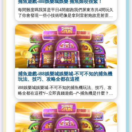
捕魚遊戲-i88娛樂城娛樂 捕魚姬咬很緊！
每間難度嗎我算是平日4間都跑我們屏東市共4間玩久
了你會發現一些小技術吧像是拿到雷射炮故意射歪拿
超爛分數幾乎幾千分那種之後你就開高倍的打保持紀
律嗎不可能一定會鎖我還被惡意搞過講個實例某天我
在某間店開了大概2萬多枚小於實賺玩很多種機台隔
天去觀察玩了一下然後開了1200枚後魚訊還是很好
之後主管階級的看到我來進去工作室我魚訊瞬間變超
爛真的就那進去那幾秒之後退掉剩下的就趕快閃人幾
天後裡面很熟的工作人員他幫我裝袋幣的時候跟我說
你被鎖定了凹幾袋?平常就帶半帶1500枚出門後座都
備3袋不過通常就1500枚以內就會開了回本的話我只
能說7成我當然也是會輸每次有些人看到我就說我又
捕魚遊戲-i88娛樂城娛樂城-不可不知的捕魚機
來賺錢我就笑著說你只是沒看到我輸過倍數?雷霸龍8
玩法、技巧、攻略全都在這裡
倍400分打的1萬多枚一般都贏多少才收這算是看經
i88娛樂城娛樂城-不可不知的捕魚機玩法、技巧、攻
驗吧魚訊好有可能是開大的之後再補一點再給你得魚
略全都在這裡*/--立即真錢遊戲--/*-捕魚機是什麼？那
訊也有可能是準備開大的魚訊有點經驗還有以前工作
是釣魚機器還是一款遊戲？相信很多人第一次聽到這
人員跟我說過他們明天高階的人要下來視察所以會咬
個名詞都會有點疑惑，就算他是一款遊戲也不知道該
很緊幾乎不開當天去看了情況真的大家都輸到超慘還
怎麼玩。捕魚機簡單來說，就跟一般遊戲場的電子撈
有輸5袋的還有有時候鎖台就真的鎖台了拚下去也沒
魚遊戲有點像，只不過更複雜一些，畢竟這是可能可
用要懂得放彩票彩球免費線上玩這個攻略技巧打破以
以賺錢的。接下來我們就將告訴你詳細的捕魚機玩
往思維娛樂城資訊優惠活動好康攻略博弈湯姆機台娛
法、捕魚機技巧、捕魚機攻略，以及我們推薦你去完
樂城登入送好禮直接進入i88娛樂城娛樂城...