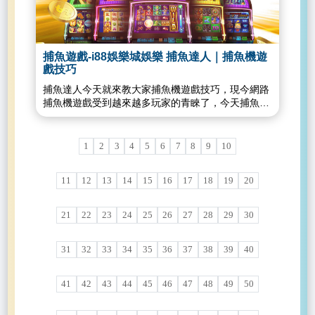
的大海洋轉轉20、藍鯨40-200分隨機分值，海洋中
還能降低運營成本，省下一大筆場地費和保護費。變
戲中也是如此，最忌貪心，人不能一口吃成胖子，但
有小丑魚向炮台游不過來的話就不要放過了，就算打
魚突然加速呢？這說明它就快掛了，這個時候趕緊上
體態最巨大的哺乳動物，可惜近年來人們瘋狂的捕殺
革家生意筆記：1、機器的抽水率一般設置在30%，
是可以一口一口地吃成胖子，凡事都有個循序漸進的
不到也有很大的機會粘到其它魚的。鯿魚：建議用4
去補幾炮彈，就手到魚來，大把金幣輕易到手啦。
導致數量急劇下降。捕魚世界中分值最刺激的一種魚
也就是說玩家充值10萬元，機器會吞3萬，給玩家返
過程。玩家們宜從小魚打起，等金幣攢多了升級炮
號炮和5號炮，不知道大家是否記的有一個是鯿魚與
3、金蟾捕魚各種魚的打法1、小黃刺魚2分小黃刺魚
21、炸彈40-200分隨機分值，深海世界的神秘魚種
7萬，多了這個數沒人氣，少了沒賺頭。場子的機器
台，解鎖倍率，開始攻擊大魚，但是打大魚也不能盲
小黃魚的遊戲場景，強烈推薦用4號打打看，反正很
看名字就知道了，此魚通體黃色，經常成群出沒，打
之一，只是我知道，一旦打死它，很多魚會跟著一起
捕魚遊戲-i88娛樂城娛樂 捕魚達人｜捕魚機遊
也分經濟版，豪華版。價格大約2—4萬元，一個月淨
目，要讓每個炮彈都彈無虛發。2.江湖傳說炮台開炮
多時候爆率蠻高。紅杉魚：因為他速度不快，如果游
擊難度較小，可以試試一炮網多條魚哦。2、小草魚2
死亡。收穫會很多哦!22、一網打盡40-200分隨機分
戲技巧
利潤一般在30萬—40萬。2、遊戲廳放貸人基本是賺
的角度也影響到捕魚的成功率，玩家們可以調試一下
到炮台可以考慮打打，當然一定要建立在粘其它魚的
分小草魚魚如其名，此魚通體綠色，行動迅速但價值
值，神秘魚種之一，只是我知道，一旦打死它，很多
土豪的錢，有些土豪、公司老闆過來玩機子的時候，
捕魚達人今天就來教大家捕魚機遊戲技巧，現今網路
炮台的角度看看什麼角度能打下最多的金幣！小編親
基礎上的。3.40分上的我會定義為大魚大魚分高但難
低廉，可以試試一網多條魚哦。3、熱帶魚3分熱帶黃
魚會跟著一起死亡。收穫會很多哦!23、巨型黃金鯊
銀行卡轉帳都會有上限，而且帶現金又少，沒辦法，
捕魚機遊戲受到越來越多玩家的青睞了，今天捕魚達
測，45度這個角度還不錯哦！3.打開遊戲圖鑒，你會
打，所以我建議打大魚粘小魚的這種打法，如果你分
魚看名字就知道了，此魚通體黃色，經常成群出沒，
200分，是大金鯊的變異種群，分值巨高，但體形健
只好跟經理說明要借錢，這時遊戲廳放貸的人自然找
人來指導大家打魚遊戲技巧，讓大家如何玩捕魚遊戲
看到《集結號捕魚》中各種魚類的倍率從低到高排
蠻多的，就算是是吃分周期，也能減少損失。烏龜：
打擊難度較小，可以試試一炮網多條魚哦4、大眼金
碩，不是一般的難打。可是一旦漁獲，會很驚喜哦-
到土豪，進行放貸。來玩打魚機的老闆資金非常雄
才能高效達到高分數。捕魚達人1.用小炮就能捕捉的
序，排在最前面的這些小魚倍率雖低，但幾乎都是
其實烏龜也分很多類，根據烏龜遊動的的路線，我們
魚4分大眼金魚因有兩隻碩大無比的眼睛而得名。此
i88娛樂城娛樂城-FB粉絲專頁-影片*/--立即真錢遊戲-
厚，基本都會還，而且老闆來借錢一般都是10萬起
燈籠魚打它頭部，發現連發都沒有打中的魚就不要浪
「送分題」啊，只要你打了，就不會失守！只要他們
也甚至可以把烏龜分成二大類：1．如果烏龜是從你
魚生性膽小，通常成群出沒喜歡隨處遊動沒有規律
-/*----其他人都在看:●不可不知的捕魚機玩法、技
1
2
3
4
5
6
7
8
9
10
步，一人一次起碼得3000元利息。3、打魚機這類機
費炮彈了無論大魚小魚那可能是吃分的魚。小魚都是
出現在你的漁場里，那麼別猶豫了，趕緊把炮台對準
炮台游出來並且游到對角炮台的話，從左下位置游出
5、熱帶魚5分熱帶紫魚身上的紋理像彩虹一般的魚，
巧、攻略全都在這裡●「打魚機」淪為賭博機成了一
器掙錢，靠的是算法技術。這類機子的算法很厲害，
送分的且都非常好打。容易捕捉的打烏龜，要打他四
他們等著收金幣吧！切忌用高倍炮打，避免「大材小
並往右下位置游的烏龜血量相對而而言會少些，還是
分值還不錯哦，加油捕獲吧!-i88娛樂城娛樂城-FB粉
項害人不淺的賭博遊戲”●了解捕魚雞部位的弱點相關
運用了超多的變量周期函數，非常複雜，對人性、心
11
12
13
14
15
16
17
18
19
20
肢；打鯊魚時注意打它魚鰓部位；打黃金海豚的時候
用」浪費金幣。4.當然也不是所有小魚都好打的，凡
強調的那句話，打的時候儘量粘其它魚，而且不要超
絲專頁-影片*/--立即真錢遊戲--/*----其他人都在看:●
娛樂資訊:通博娛樂城HOYA娛樂城眾發娛樂城贏家娛
理等因素的進行推算。i88娛樂城娛樂城-FB粉絲專頁
打它魚鰭和尾部；打金龍和銀龍的時候，打他四肢而
事無絕對。有一些從左邊遊出來的燈籠魚和離炮台很
過二炮。烏龜我們是打頭和四肢，屁股是千萬不要打
不可不知的捕魚機玩法、技巧、攻略全都在這裡
樂城i88娛樂城娛樂城金合發娛樂城博馬娛樂城九州
**--**資料參考來源:i88娛樂城娛樂城-快訊-澳門復甦
且炮級要在4級以上。2.挨著炮塔位置近的小魚力爭
近的烏龜就不要打了，這些魚的捕獲幾率是非常小
的，哪是一個吃分屁股。2．從螢幕中間游出並轉圓
●「打魚機」淪為賭博機成了一項害人不淺的賭博遊
娛樂城THA-九州娛樂LEO-九州娛樂i88娛樂城通博娛
21
22
23
24
25
26
27
28
29
30
緩慢不如預期博企中場賭收難恢復往昔？i88娛樂城
一個也不放過，學會就地取材。小魚用小炮攻擊，大
的，所以就沒必要浪費炮彈了！5.還有一些魚一定固
圈遊行的烏龜，他的血量相對而言很多，所以不推薦
戲”●了解捕魚雞部位的弱點相關娛樂資訊:通博娛樂城
樂城娛樂城-AV影城現金版娛樂城出款娛樂城 i88娛樂
娛樂城-真人視訊-DG-免費試玩-DREAM-
魚用大炮攻擊，而且要做到打出去的沒一炮能順帶黏
定部位才能打下來，打其他部位被打下來的幾率非常
打，當然有時候人品爆發一炮下的，當還是很少，所
HOYA娛樂城眾發娛樂城贏家娛樂城i88娛樂城娛樂城
城娛樂城...
GAMINGi88娛樂城娛樂城-關於站長資訊-i88娛樂城
到其他一些魚。打魚遊戲技巧3.或者是從你中間炮塔
31
32
33
34
35
36
37
38
39
40
小。比如烏龜不能打它的殼，要打它的四肢！打鯊魚
以千萬不要猛打。其中有個烏龜和河豚魚成群游的場
金合發娛樂城博馬娛樂城九州娛樂城THA-九州娛樂
娛樂城-娛樂快訊i88娛樂城娛樂城-註冊優惠紅利i88
最上方或下方游出。如果你炮塔位置選擇的左右兩邊
就需要打它的魚鰓，打其他是沒用的！其實玩捕魚也
景，這時候就要考慮用5號，打遠點的河豚魚，我們
LEO-九州娛樂i88娛樂城通博娛樂城娛樂城-AV影城
娛樂城娛樂城-立即前往登入i88娛樂城娛樂城-現金網
任意一個位置，捕魚遊戲炮塔位置的調節。魚出現的
是一個不斷發現不斷學習的過程，很多技巧就隱藏在
可能利用何豚魚爆率高這一特點，打河豚魚粘烏龜，
現金版娛樂城出款娛樂城 i88娛樂城娛樂城...
41
42
43
44
45
46
47
48
49
50
推薦i88娛樂城娛樂城-天下娛樂資訊i88娛樂城娛樂
位置是從炮塔的最左邊或最右邊游出。魚從你炮塔附
細節中，多玩多練就能掌握！-i88娛樂城娛樂城-FB
注意一點多打遠處的，少打近處的。烏龜的分值在大
城-最多出款推薦i88娛樂城娛樂城-娛樂總代理i88娛
近游出的時候，不要選擇迎射的方式攻擊，一般魚最
粉絲專頁-影片*/--立即真錢遊戲--/*----其他人都在
魚裡邊算少的了，血量卻和魔鬼燈籠魚差不多，所以