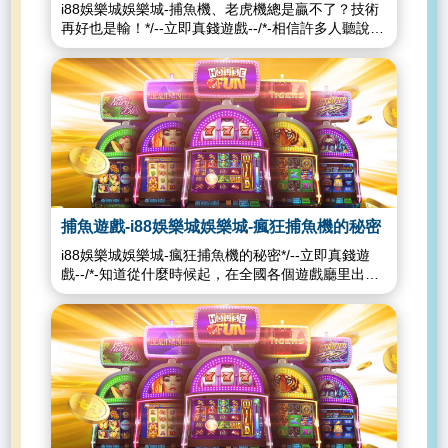
i88娛樂城娛樂城-捕魚機、老虎機總是贏不了？技術
變成是一種使用大炮攻擊魚群，藉此可以獲得相對應
魚不好打了，馬上改成小炮。如果你以一種相同頻率
的加上保護電路，可以保護前級、後級，電池低電
辦法破解它才對。這裡必須了解兩個名詞的運作方
再好也是輸！*/--立即真錢遊戲--/*-相信許多人聽說過
的獎勵的一種遊戲，在體驗上又更加的刺激了！2.簡
的炮去打魚的話，你是必輸無疑。所以你必須把握其
壓，人身觸電，開關時間控制等等。5）超音波捕魚
式：抽水率：白話來說就是傭金，假如你儲值1000
遊戲廳裡面的捕魚機、老虎機，肯定也有人玩過，輸
單易懂：各種捕魚遊戲的捕魚機、手機遊戲，抑或是
中的節奏感，還要禁的住貪念。贏了一定的數目一定
機：是利用超音波對魚、鱉等水中一切冷血動物的心
元，最後機器會還你900元，這個100元就是機器的
掉的錢肯定肯定也不少吧。我們經常在新聞看到有人
其他因它所衍生的遊戲玩法…等，正是因為這一款遊
要下分閃人。這其中的道理相信很多人都明白，但真
臟和腦部神經擊昏卻氧，迅速大面積浮出水面，達到
抽水率，並且也無法拿回。遊戲幣庫存量：每台機器
玩捕魚機輸了幾十萬、幾百萬依然樂此不疲。很多小
戲的玩法簡單易上手，所以才可以在各個消費玩家群
正玩起來的時候，就顧不了這麼多了。心態面「理
最佳捕捉效果，並能將深層的動物擊昏即浮出水面任
都會有遊戲幣的庫存量，例如一台機器中設定了1萬
夥伴不禁要問了：這機器為何這麼恐怖？為什麼這些
體中快速流行，而又因捕魚機的圖形非常容易理解，
智」，其實無論玩什麼做什麼，保持理智維持清醒是
意捕撈（過幾分鐘後會自動復活），捕大留小，不影
元，假設玩家A贏了6000元，機台裡剩下4000元的時
人被捕魚機「騙錢」了還不離不棄？今天我們請到了
使它能輕易地越過語言障礙流行於全世界，隨現在信
很重要的，常有人贏了還想贏；輸了想翻盤，這種不
響繁殖，對人體及熱血動物絕對安全。版本介紹大型
候，它就會自動設定下一個玩家很難贏；而如果玩家
曾在某一線城市大型遊戲廳工作過的曾哥，讓這位內
息的流通、網路的互通，會讓捕魚機更加流行。3.競
理智的賭徒心態正是輸到無法翻身的禍根這時候我上
遊戲機捕魚機有如下版本(捕魚機叫稱做打魚機）魚
B在這裡輸了3000元，遊戲幣庫存到7000元時，玩家
部人用自己的親身經歷為我們解答這些疑惑。我的家
爭者：從公平性的角度來看，這遊戲是靠機率和難度
面說了半天的技術都歸零了，因為你的內心已經被賭
樂無窮機型魚樂無窮打魚機年年有漁打魚機雙頭鯊打
C贏錢的機會就非常高。i88娛樂城娛樂城-FB粉絲專
族從事電子行業已經有十來年，其中我姑父從事遊戲
來控制的，真的不是一款完全公平的娛樂遊戲，如果
的心魔占據了。這時候你會把你所有的錢輸光了。所
魚機雙響企鵝打魚機雙響龍打魚機雙響美人魚打魚機
頁**--**資料參考來源:i88娛樂城娛樂城-快訊-澳門復
廳這個行業，廣州的某個大型遊戲廳，裡面的機器基
真的沉淪於這一遊戲，最後絕對會在捕魚機上面花掉
其實捕魚機是一種娛樂，千萬不要把他當做贏錢的一
雙響鱷魚打魚機雙響紅蟹打魚機瘋狂捕魚打魚機蛟龍
甦緩慢不如預期博企中場賭收難恢復往昔？i88娛樂
本全由姑父提供，還包括售後。遊戲廳裡面各種各樣
不少的金錢，更別提那些把這當成博弈遊戲在玩的賭
種工具。捕魚機真沒有必贏技若只是想試玩捕魚機玩
出海第1代打魚機非常了得打魚機追魚打魚機門金沙
城娛樂城-真人視訊-DG-免費試玩-DREAM-
捕魚遊戲-i88娛樂城娛樂城-瘋狂捕魚機的秘密
的遊戲機，跳舞機，打槍機，籃球機等等，讓人眼花
客，他們只在泥沼裡越陷越深，最後真的可能會一無
家，可至本站遊戲區:捕魚達人-線上免費玩，且免下
打魚機水怪來襲打魚機神龍傳奇打魚機網開一面打魚
GAMINGi88娛樂城娛樂城-關於站長資訊-i88娛樂城
i88娛樂城娛樂城-瘋狂捕魚機的秘密*/--立即真錢遊
繚亂。考察過後，我發現這些機器利潤其實不大，算
所有。看看現在遊戲機行業經久不衰的遊戲玩法，只
載免安裝(超好玩的)大型機台打魚完美移植i88娛樂城
機雙頭龜打魚機三色鱷魚打魚機憤怒魚打魚機神龍寶
娛樂城-娛樂快訊i88娛樂城娛樂城-註冊優惠紅利i88
戲--/*-知道從什麼時候起，在全國各個遊戲廳里出現
上售後，毛利不到50%，但關鍵的是，市場幾乎飽和
有讓玩家、用戶體驗到更好、更簡單的玩法的保單機
娛樂城-FB粉絲專頁**--**資料參考來源:i88娛樂城娛
藏打魚機魚來漁網(東方神龍打魚機)漁樂世界系列機
娛樂城娛樂城-立即前往登入i88娛樂城娛樂城-現金網
了稱為「抓魚機」的捕魚賭博遊戲機，不少人從此開
了，遊戲廳行業要發展越來越難。黑白通吃，不是誰
一直存在，這也是補魚機最大的競爭者。那麼什麼是
樂城-快訊-澳門復甦緩慢不如預期博企中場賭收難恢
型漁樂世界打魚機QQ炸彈打魚機三炮三網三頭鯊打
推薦i88娛樂城娛樂城-天下娛樂資訊i88娛樂城娛樂
始「上癮」並燒錢，瘋狂的往機器里燒錢捕魚，卻不
都可以很多人不知道，遊戲廳行業只是動漫遊戲的低
捕魚機的「週期」呢？機台不可能一直處在讓人隨時
復往昔？i88娛樂城娛樂城-真人視訊-DG-免費試玩-
魚機蛟龍出海打魚機海盜船打魚機超級打魚機系列機
城-最多出款推薦i88娛樂城娛樂城-娛樂總代理i88娛
知道自己已經落入了遊戲機老闆的「捕魚網裡」。賭
端市場，而高端市場的主體是3D體感機、全身純體
都打得到大魚的狀態，因此出現了所謂的「吃分期」
DREAM-GAMINGi88娛樂城娛樂城-關於站長資訊-
型十全十美打魚遊戲機暢享漁樂打魚遊戲機歡樂海洋
樂城娛樂城-最多優惠娛樂i88娛樂城娛樂城-線上真人
客按照1元兌10分的比率「上分」後才可以「入
感機，國內是非常少見的，一般的人做不了，技術要
和「出分期」，而有些則會再細分出「休閒期」。以
i88娛樂城娛樂城-娛樂快訊i88娛樂城娛樂城-註冊優
打魚遊戲機海洋突圍打魚遊戲機銀鯊送福打魚遊戲機
推薦i88娛樂城娛樂城-出金保證推薦i88娛樂城娛樂
場」。遊戲中，賭客通過操作杆控制「大炮」方向來
求非常高，而且這種高端市場基本被日本任天堂和索
下便做各週期的介紹：1.吃分期千萬別被騙了，因為
惠紅利i88娛樂城娛樂城-立即前往登入i88娛樂城娛樂
金龜海洋打魚遊戲機一網打盡打魚遊戲機蛟龍出海第
城-註冊免費體驗金i88娛樂城娛樂城-法老現金網i88
射擊遊戲機屏幕中的「魚」來獲取獎勵分，根據「大
尼的兩家巨頭壟斷了。國內幾乎都是做遊戲廳生意，
不是你吃分，而是機台會吃掉你的分數!這段週期
城-現金網推薦i88娛樂城娛樂城-天下娛樂資訊i88娛
2代打魚遊戲機同類炸彈打魚遊戲機雙響打魚遊戲機
娛樂城娛樂城...
炮」的威力不同，發射炮彈會消耗掉9分到99分不等
技術含量低，只要買些配件基本就能開張了。
裡，雖然一樣有魚會游過，但是卻不好打。這時候別
樂城娛樂城-最多出款推薦i88娛樂城娛樂城-娛樂總代
系列機型雙向龍打魚遊戲機雙頭鯊打魚遊戲機雙響鱷
的遊戲分。結束後，玩家就可以根據餘下的遊戲分兌
Gogoro防疫期間更挺你【一年電池資費折扣
想大捕一番，按兵不動，仔細觀察，用便宜炮捕好打
理i88娛樂城娛樂城-最多優惠娛樂i88娛樂城娛樂城-
魚打魚遊戲機雙向美人魚打魚遊戲機雙響企鵝打魚遊
換現金。這款看上去普通的遊戲機，經過不法分子改
$2,400*】SponsoredbyGogoro遊戲廳雖然技術門檻