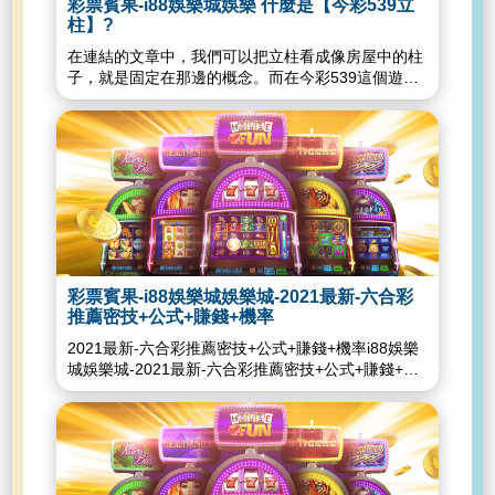
彩票賓果-i88娛樂城娛樂 什麼是【今彩539立
柱】?
在連結的文章中，我們可以把立柱看成像房屋中的柱
子，就是固定在那邊的概念。而在今彩539這個遊戲
中的立柱，就是等同【限制球數方位的玩法】，這一
類的玩法雖然會比較困難，比如說我們在第一及第二
球的地方分別下注01及03，那開獎出來的結果一定
要第一球為01、第二球為03才會視同立柱的玩法中
獎。但這樣的比較困難的玩法下，就創造出高賠率的
設置，讓許多今彩539玩家就算知道立柱玩法的困難
之處，也會控制不住下注的衝動。【今彩539立柱】
怎麼玩?在上個段落有簡單的舉例今彩539立柱的玩
法，那三公分就在這裡詳細的解說遊戲規則。我們可
以從圖片中可以看到，立柱的下注區，是一格一格的
彩票賓果-i88娛樂城娛樂城-2021最新-六合彩
柱子狀，代表著球位定點的玩法，在立柱的玩法之
推薦密技+公式+賺錢+機率
中，下注在每一個球位的數量並沒有嚴格的限制，也
2021最新-六合彩推薦密技+公式+賺錢+機率i88娛樂
可以只下注一個、也可以不用按照順序下注，基本上
城娛樂城-2021最新-六合彩推薦密技+公式+賺錢+機
除了開獎結果的球位及數字一定要一樣之外，就沒什
率本文包含「六合彩破解」、「5大招提升中獎機
麼限制可言了。今彩539立柱的玩法在【i88娛樂城娛
率」！不管六合彩玩家們在哪裡下注，從表面上看，
樂城】中是被歸類在「星的玩法」之中，是因為立柱
看似都是隨機無法預測？其實利用大數據統一的資
的玩法是可以配合著星的玩法一起遊玩，而這樣的複
料，可以輕鬆預判中獎機率高低！！！六合彩賺錢的
合下注方式，也是在i88娛樂城娛樂城今彩539之中為
問題歷來都是爭論的話題，諸如六合彩有內定嗎？以
最主流的玩法，那遊玩立柱如果下注多個數字在同一