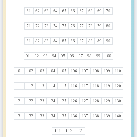
第三名對比第八名…以此類推，挑選其中一種龍虎組
馬上試試手氣嗎，小編提供優惠!▼前往通博娛樂城
合下注，最終結果是名次前面的車號較大則「龍」
領取六合彩的起源自1975年起，香港英國政府開始
61
62
63
64
65
66
67
68
69
70
贏；名次較後面的車號較大則「虎」贏。例如：下注
販售「樂透彩卷多重彩」，以便遏止民間的「字花
第四名對比第七名的龍虎組合，賽果出來第四名是5
賭」，並取代當時的馬票。投注的彩金除了做為派
號、第七名是6號，則該輪結果為名次較後面的車號
彩，剩餘的部分也發給社會福利署做為慈善用途。
71
72
73
74
75
76
77
78
79
80
大，該龍虎組合「虎」贏。彩票彩球免費線上玩這個
1976年起，中獎的機率大幅降低，並正式命名為六
攻略技巧打破以往思維娛樂城資訊優惠活動好康攻略
合彩，開獎的次數亦提高為一周兩次。六合彩中獎方
81
82
83
84
85
86
87
88
89
90
博弈湯姆機台娛樂城登入送好禮直接進入i88娛樂城
法六合彩共開出的49個號碼，中獎的項目有二星、三
娛樂城...
星、全車、半車、座車：二星—中兩個號碼，可任意
下注無限制，對碰彩金為5700元三星—中三個號
91
92
93
94
95
96
97
98
99
100
碼，可任意下注無限制，對碰彩金是57000元全車—
只可選一個號碼3850元，彩金28500元半車—只可選
101
102
103
104
105
106
107
108
109
110
一個號碼1950元，中獎得14250元(本金是彩金的5
倍)座車—只可選一個號碼385元，彩金是2850元(本
金是彩金的1倍)最優惠的六合彩2星“74.7”3星“64.5”4
111
112
113
114
115
116
117
118
119
120
星“64.5”推薦→通博娛樂城六合彩連碰/柱碰連碰柱碰
說明所謂連碰~即所有號碼互配成碰，連碰時:所選號
碼任中兩號即中一注二星，但所下注數較多以多個號
121
122
123
124
125
126
127
128
129
130
碼拼一個號碼立一柱。(立柱時:所選柱數中其中兩柱
需有開各一支才有中二星,若單柱中開出兩支,但其它
131
132
133
134
135
136
137
138
139
140
柱沒開出,也沒中二星.)(三星必需所選柱數中三柱各
開出一支以上才有中三星)中五個號碼
EX:01,02,03,11,12EX:立三柱01,11×02,12×03二星
141
142
143
10組