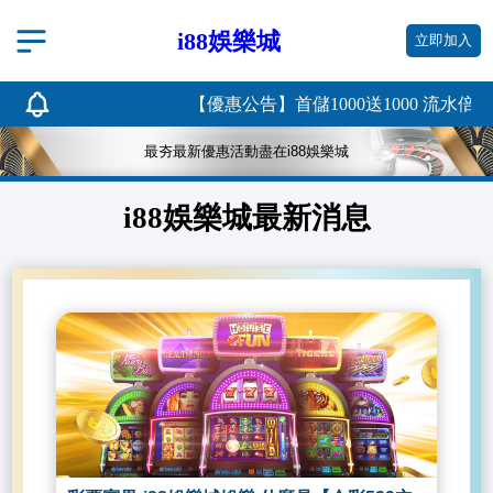
i88娛樂城
立即加入
【優惠公告】首儲1000送1000 流水倍率20
最夯最新優惠活動盡在i88娛樂城
i88娛樂城最新消息