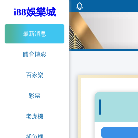
i88娛樂城
最新消息
體育博彩
百家樂
彩票
老虎機
捕魚機