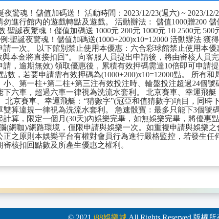
夜驚魂！儲值加碼送！ 活動時間：2023/12/23(週六) ~ 2023
進行館內的遊戲轉點及遊戲。 活動辦法： 儲值1000贈200 儲值250
聖誕夜驚魂！儲值加碼送 1000元 200元 1000元 10 2500元 500
:聖誕夜驚魂！儲值加碼送(1000+200)x10=12000 活動
申請一次。 以下館別禁止使用本優惠：六合彩球館禁止使用本優
數與本金將直接扣回”。 向客服人員提出申請後，將由審核人員完
申請，逾期無效) 領取優惠後，累積有效押碼需達10倍即可申請
00點數，若要申請需有效押碼為(1000+200)x10=12000點
、小、第一柱+第二柱+第三注有效投注時、輪盤投注超過24個號
能下六車，超過六車一律視為洗流水套利。 北京賽車、幸運飛艇
 北京賽車、幸運飛艇：“猜數字”(冠亞和值猜數字)項目，同時
單雙算違規一律視為洗流水套利。 急速骰寶：最多只能下3個號碼
計算，限定一個月(30天)內娛樂完畢，如無娛樂完畢，將優惠
享電腦(網咖)/網路環境，僅限申請與娛樂一次。如重複申請與娛
公正之原則本娛樂平台有權對會員行為進行嚴格監控，若發生任
期審核扣回點數及所產生優惠之權利。
© 2021
i88娛樂城
All Rights Reserved 版權所