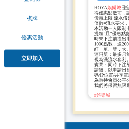
HOYA
娛樂城
聖誕
得優惠點數前，請勿
棋牌
優惠上限 流水倍數 
倍數=流水要求，例
本活動一人限制
提領”且”優惠點
優惠活動
時未下注前提出
1000點數，送2
紅，單、雙，大
運飛艇：最多只
立即加入
視為洗流水套利。
賓果：同時下注
請後，以申請日起
碼/IP位置/共
為秉持會員公平
我們將保留無限
#娛樂城